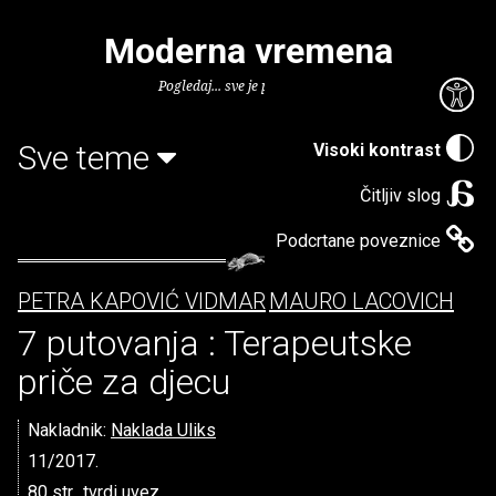
Moderna vremena
Pogledaj... sve je puno knjiga.
Sve teme
Visoki kontrast
Čitljiv slog
Podcrtane poveznice
PETRA KAPOVIĆ VIDMAR
MAURO LACOVICH
7 putovanja : Terapeutske
priče za djecu
Nakladnik:
Naklada Uliks
11/2017.
80 str., tvrdi uvez