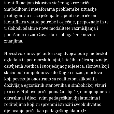
identifikacijom iskustva stečenog kroz priču.
Simbolikom i metaforama problemske situacije
protagonista i razrješenja terapeutske priče on
identificira vlatite potrebe i osjećaje, prepoznaje ih te
u slobodi odabire nove modalitete razmišljanja i
ponašanja ili zadržava stare, obogaćene novim
znanjima.
Novostvoreni svijet autorskog dvojca pun je nebeskih
ogledala i i podmorskih tajni, letećih kućica spoznaje,
oživljenih Metlica i suosjećajnog Mjeseca, slonova koji
skaću po trampolinu sve do Duge i nazad, mostova
koji povezuju onostrano sa realitetom slikovitih
doživljaja egzotičnih stanovnika u simboličkoj vizuri
prirode. Njihove priče pomažu i liječe, namijenjene su
odraslima i djeci, svim pedagoškim djelatnicima i
roditeljima koji su spremni istražiti sveobuhvatno
djelovanje priče kao pedagoškog alata. (Iz