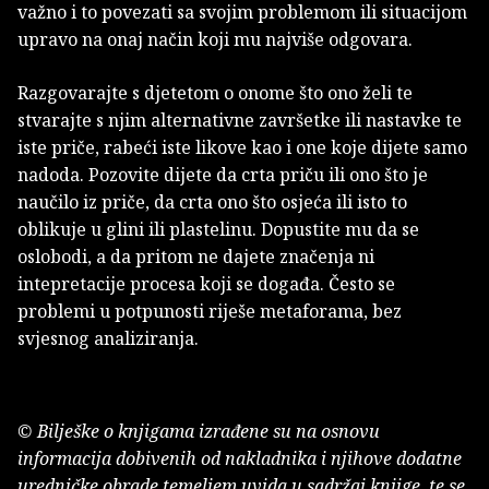
važno i to povezati sa svojim problemom ili situacijom
upravo na onaj način koji mu najviše odgovara.
Razgovarajte s djetetom o onome što ono želi te
stvarajte s njim alternativne završetke ili nastavke te
iste priče, rabeći iste likove kao i one koje dijete samo
nadoda. Pozovite dijete da crta priču ili ono što je
naučilo iz priče, da crta ono što osjeća ili isto to
oblikuje u glini ili plastelinu. Dopustite mu da se
oslobodi, a da pritom ne dajete značenja ni
intepretacije procesa koji se događa. Često se
problemi u potpunosti riješe metaforama, bez
svjesnog analiziranja.
© Bilješke o knjigama izrađene su na osnovu
informacija dobivenih od nakladnika i njihove dodatne
uredničke obrade temeljem uvida u sadržaj knjige, te se