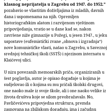
klasnog neprijatelja u Zagrebu od 1947. do 1952."
pozabavio se vlastitim doživljajima iz mladih, davnih
dana i uspomenama na njih. Opremljen
historiografskim alatom i razvijenom vještinom
pripovijedanja, vratio se u dane kad se, nakon
završene niže gimnazije u Požegi, u jesen 1947., u jeku
uspostave (eufemistički zvane „obnova i izgradnja“)
nove komunističke vlasti, našao u Zagrebu, u Saveznoj
srednjoj tehničkoj školi (SSTŠ) i njezinom internatu u
Klaićevoj ulici.
U nizu povezanih memoarskih priča, organiziranih u
šest poglavlja, autor je opisao događaje u kojima je
sudjelovao ili o kojima su mu pričali školski drugovi,
one naoko male iz svoje škole, ali i one naoko velike iz
života društva koje se silom preobražavalo. No,
Pavličevićeva pripovjedna struktura, premda
zasnovana na zbiljskom događaju, ima i začudnu