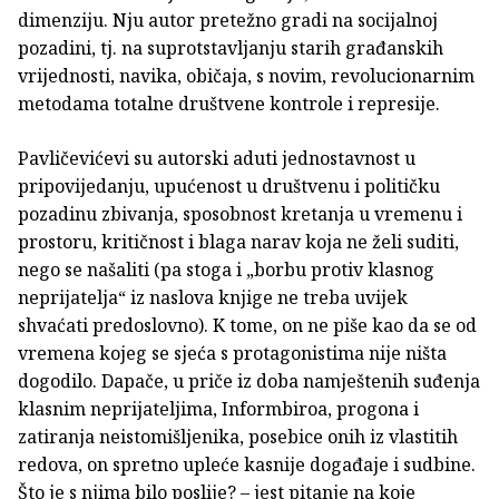
dimenziju. Nju autor pretežno gradi na socijalnoj
pozadini, tj. na suprotstavljanju starih građanskih
vrijednosti, navika, običaja, s novim, revolucionarnim
metodama totalne društvene kontrole i represije.
Pavličevićevi su autorski aduti jednostavnost u
pripovijedanju, upućenost u društvenu i političku
pozadinu zbivanja, sposobnost kretanja u vremenu i
prostoru, kritičnost i blaga narav koja ne želi suditi,
nego se našaliti (pa stoga i „borbu protiv klasnog
neprijatelja“ iz naslova knjige ne treba uvijek
shvaćati predoslovno). K tome, on ne piše kao da se od
vremena kojeg se sjeća s protagonistima nije ništa
dogodilo. Dapače, u priče iz doba namještenih suđenja
klasnim neprijateljima, Informbiroa, progona i
zatiranja neistomišljenika, posebice onih iz vlastitih
redova, on spretno upleće kasnije događaje i sudbine.
Što je s njima bilo poslije? – jest pitanje na koje