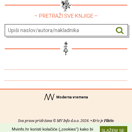
– PRETRAŽI SVE KNJIGE –
Moderna vremena
Sva prava pridržana © MV Info d.o.o. 2026. • Kriv je
Fiktiv
Mvinfo.hr koristi kolačiće („cookies“) kako bi
SLAŽEM SE