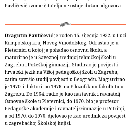
Pavličević svome čitatelju ne ostaje dužan odgovora.
Dragutin Pavličević
je rođen 15. siječnja 1932. u Luci
Krmpotskoj kraj Novog Vinodolskog. Odrastao je u
Pleternici u kojoj je pohađao osnovnu školu, a
maturirao je u Saveznoj srednjoj tehničkoj školi u
Zagrebu i Požeškoj gimnaziji. Studirao je povijest i
hrvatski jezik na Višoj pedagoškoj školi u Zagrebu,
zatim završio studij povijesti u Beogradu. Magistrirao
je 1970. i doktorirao 1976. na Filozofskom fakultetu u
Zagrebu. Do 1964. radio je kao nastavnik i ravnatelj
Osnovne škole u Pleternici, do 1970. bio je profesor
Pedagoške akademije i ravnatelj Gimnazije u Petrinji,
a od 1970. do 1976. djelovao je kao urednik za povijest
u zagrebačkoj Školskoj knjizi.