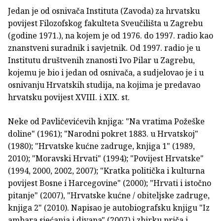
Jedan je od osnivača Instituta (Zavoda) za hrvatsku
povijest Filozofskog fakulteta Sveučilišta u Zagrebu
(godine 1971.), na kojem je od 1976. do 1997. radio kao
znanstveni suradnik i savjetnik. Od 1997. radio je u
Institutu društvenih znanosti Ivo Pilar u Zagrebu,
kojemu je bio i jedan od osnivača, a sudjelovao je i u
osnivanju Hrvatskih studija, na kojima je predavao
hrvatsku povijest XVIII. i XIX. st.
Neke od Pavličevićevih knjiga: "Na vratima Požeške
doline" (1961); "Narodni pokret 1883. u Hrvatskoj"
(1980); "Hrvatske kućne zadruge, knjiga 1" (1989,
2010); "Moravski Hrvati" (1994); "Povijest Hrvatske"
(1994, 2000, 2002, 2007); "Kratka politička i kulturna
povijest Bosne i Harcegovine" (2000); "Hrvati i istočno
pitanje" (2007), "Hrvatske kućne / obiteljske zadruge,
knjiga 2" (2010). Napisao je autobiografsku knjigu "Iz
ambara sjećanja i divana" (2007) i zbirku priča i