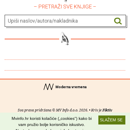
– PRETRAŽI SVE KNJIGE –
Moderna vremena
Sva prava pridržana © MV Info d.o.o. 2026. • Kriv je
Fiktiv
Mvinfo.hr koristi kolačiće („cookies“) kako bi
SLAŽEM SE
O nama
•
Pomoć
•
Uvjeti korištenja
•
RSS kanali
vam pružio bolje korisničko iskustvo.