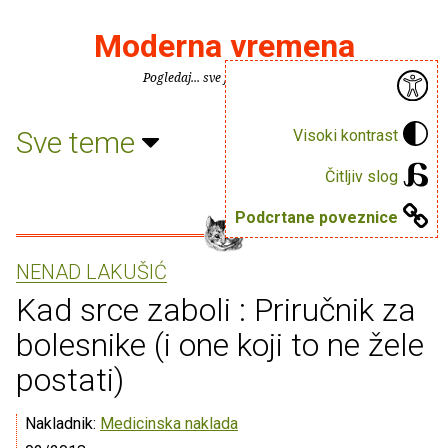
Moderna vremena
Pogledaj... sve je puno knjiga.
Sve teme
Visoki kontrast
Čitljiv slog
Podcrtane poveznice
NENAD LAKUŠIĆ
Kad srce zaboli : Priručnik za
bolesnike (i one koji to ne žele
postati)
Nakladnik:
Medicinska naklada