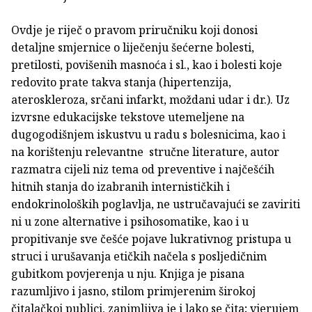
Ovdje je riječ o pravom priručniku koji donosi
detaljne smjernice o liječenju šećerne bolesti,
pretilosti, povišenih masnoća i sl., kao i bolesti koje
redovito prate takva stanja (hipertenzija,
ateroskleroza, srčani infarkt, moždani udar i dr.). Uz
izvrsne edukacijske tekstove utemeljene na
dugogodišnjem iskustvu u radu s bolesnicima, kao i
na korištenju relevantne stručne literature, autor
razmatra cijeli niz tema od preventive i najčešćih
hitnih stanja do izabranih internističkih i
endokrinoloških poglavlja, ne ustručavajući se zaviriti
ni u zone alternative i psihosomatike, kao i u
propitivanje sve češće pojave lukrativnog pristupa u
struci i urušavanja etičkih načela s posljedičnim
gubitkom povjerenja u nju. Knjiga je pisana
razumljivo i jasno, stilom primjerenim širokoj
čitalačkoj publici, zanimljiva je i lako se čita; vjerujem