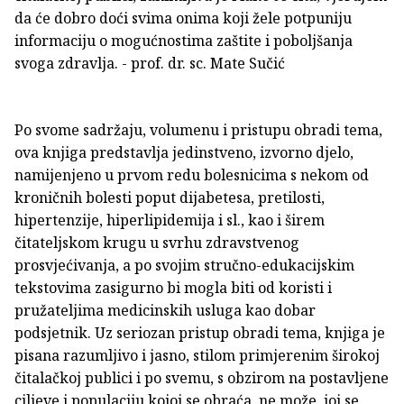
da će dobro doći svima onima koji žele potpuniju
informaciju o mogućnostima zaštite i poboljšanja
svoga zdravlja. - prof. dr. sc. Mate Sučić
Po svome sadržaju, volumenu i pristupu obradi tema,
ova knjiga predstavlja jedinstveno, izvorno djelo,
namijenjeno u prvom redu bolesnicima s nekom od
kroničnih bolesti poput dijabetesa, pretilosti,
hipertenzije, hiperlipidemija i sl., kao i širem
čitateljskom krugu u svrhu zdravstvenog
prosvjećivanja, a po svojim stručno-edukacijskim
tekstovima zasigurno bi mogla biti od koristi i
pružateljima medicinskih usluga kao dobar
podsjetnik. Uz seriozan pristup obradi tema, knjiga je
pisana razumljivo i jasno, stilom primjerenim širokoj
čitalačkoj publici i po svemu, s obzirom na postavljene
ciljeve i populaciju kojoj se obraća, ne može joj se