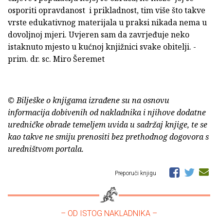
osporiti opravdanost i prikladnost, tim više što takve
vrste edukativnog materijala u praksi nikada nema u
dovoljnoj mjeri. Uvjeren sam da zavrjeđuje neko
istaknuto mjesto u kućnoj knjižnici svake obitelji. -
prim. dr. sc. Miro Šeremet
© Bilješke o knjigama izrađene su na osnovu
informacija dobivenih od nakladnika i njihove dodatne
uredničke obrade temeljem uvida u sadržaj knjige, te se
kao takve ne smiju prenositi bez prethodnog dogovora s
uredništvom portala.
Preporuči knjigu
– OD ISTOG NAKLADNIKA –