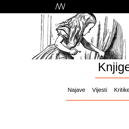
Knjig
Najave
Vijesti
Kritik