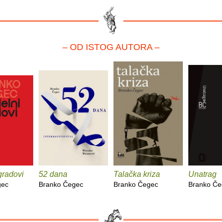
– OD ISTOG AUTORA –
gradovi
52 dana
Talačka kriza
Unatrag
gec
Branko Čegec
Branko Čegec
Branko Če