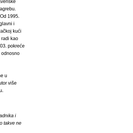
lavenske
Zagrebu.
 Od 1995.
lavni i
vačkoj kući
 radi kao
003. pokreće
j, odnosno
ne u
utor više
u.
adnika i
o takve ne