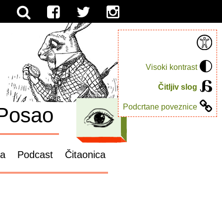
Visoki kontrast
Čitljiv slog
Podcrtane poveznice
Posao
ga
Podcast
Čitaonica