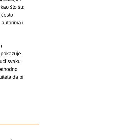
kao što su:
 često
 autorima i
m
i pokazuje
jući svaku
rethodno
uiteta da bi