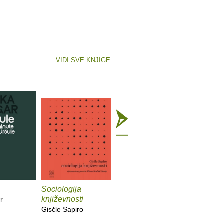
VIDI SVE KNJIGE
Sociologija
Bečki roman
Katastro
književnosti
r
Dragan Velikić
Dragan J
Gisčle Sapiro