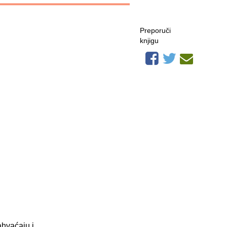
Preporuči
knjigu
zahvaćaju i