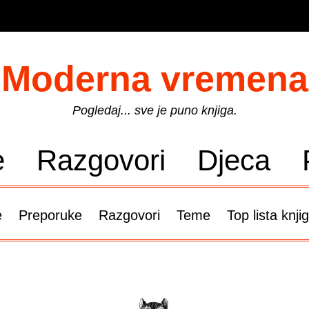
Moderna vremena
Pogledaj... sve je puno knjiga.
e
Razgovori
Djeca
e
Preporuke
Razgovori
Teme
Top lista knji