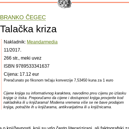
BRANKO ČEGEC
Talačka kriza
Nakladnik:
Meandarmedia
11/2017.
266 str., meki uvez
ISBN 9789533341637
Cijena: 17.12 eur
Preračunato po fiksnom tečaju konverzije 7,53450 kuna za 1 euro
Cijene knjiga su informativnog karaktera, navodimo prvu cijenu po izlasku
knjige iz tiska. Preporučamo da cijene i dostupnost knjiga provjerite kod
nakladnika ili u knjižarama! Moderna vremena više se ne bave prodajom
knjiga, potražite ih u knjižarama, antikvarijatima ili u knjižnicama.
o književnosti, koji su vrlo često literarizirani, ali faktografski 