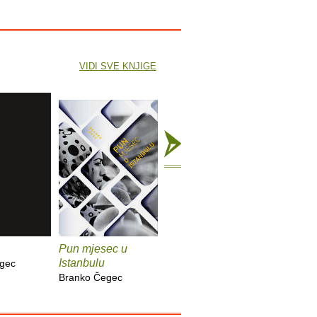
VIDI SVE KNJIGE
Pun mjesec u
Pokret otpora
Zapisi iz
Istanbulu
jezika
gec
Branko Čegec
Branko Čegec
Branko Č