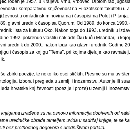
gec
rođen je 1957. u Kraljevu Vrhu, Vrbovec. Diplomirao jugos
iževnosti i komparativnu književnost na Filozofskom fakultetu u 
jiževnost u omladinskim novinama i časopisima Polet i Pitanja.
89. glavni urednik časopisa Quorum. Od 1989. do konca 1990. g
ednik lista za kulturu Oko. Nakon toga do 1993. urednik u izda
dine 1992. pokrenuo vlastitu nakladničku kuću Meandar, u kojoj
lavni urednik do 2000., nakon toga kao glavni urednik. Godine 2
jigu i časopis za knjigu "Tema", pri kojima djeluje kao ravnatel
ik.
iše zbirki poezije, te nekoliko esejističkih. Pjesme su mu uvršte
ntologija, izbora i pregleda u zemlji i inozemstvu. Autor je ili sua
gleda hrvatske književnosti (poezije i proze) u zemlji i inozemstv
o knjigama izrađene su na osnovu informacija dobivenih od nakl
atne uredničke obrade temeljem uvida u sadržaj knjige, te se ka
siti bez prethodnog dogovora s uredništvom portala.