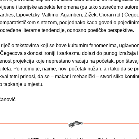
ijesne i teorijske aspekte fenomena (pa tako susrećemo autore 
Barthes, Lipovetzky, Vattimo, Agamben, Žižek, Cioran itd.) Čegec
omparatističkom sintezom, podjednako kada govori o pojedinim
 određene literarne tendencije, odnosno poetičke perspektive.
 riječ o tekstovima koji se bave kulturnim fenomenima, uglavno
Čegecova sklonost ironiji i sarkazmu dolazi do punog izražaja 
enost projekcija koje neprestano vraćaju na početak, poništava
uiteta. Po njemu je, naime, novi početak nužan, ali tako da se p
kvalitetni prinosi, da se – makar i mehanički – stvori slika kontin
o tapkanje u mjestu.
ćanović