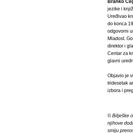
Branko Če
jezike i knj
Uređivao kn
do konca 19
odgovorni ur
Mladost. Go
direktor i g
Centar za kn
glavni uredn
Objavio je v
tridesetak a
izbora i pre
© Bilješke 
njihove dod
smiju preno