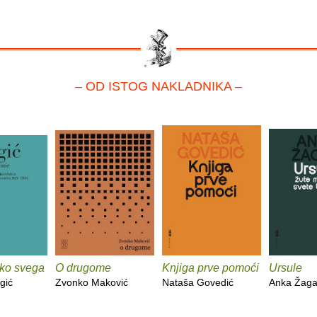
– OD ISTOG NAKLADNIKA –
eko svega
O drugome
Knjiga prve pomoći
Ursule
gić
Zvonko Maković
Nataša Govedić
Anka Žaga