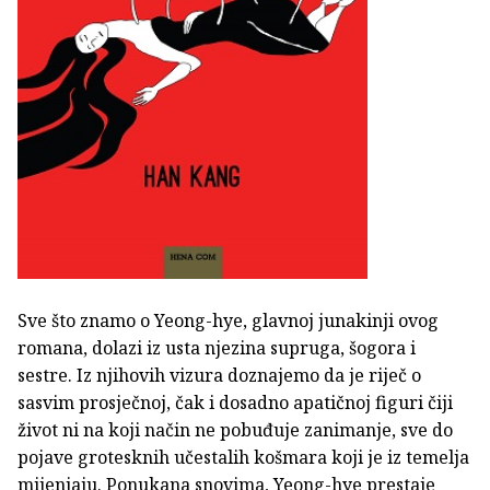
Sve što znamo o Yeong-hye, glavnoj junakinji ovog
romana, dolazi iz usta njezina supruga, šogora i
sestre. Iz njihovih vizura doznajemo da je riječ o
sasvim prosječnoj, čak i dosadno apatičnoj figuri čiji
život ni na koji način ne pobuđuje zanimanje, sve do
pojave grotesknih učestalih košmara koji je iz temelja
mijenjaju. Ponukana snovima, Yeong-hye prestaje