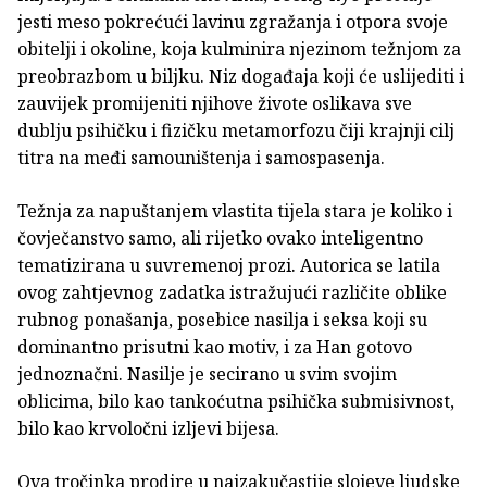
jesti meso pokrećući lavinu zgražanja i otpora svoje
obitelji i okoline, koja kulminira njezinom težnjom za
preobrazbom u biljku. Niz događaja koji će uslijediti i
zauvijek promijeniti njihove živote oslikava sve
dublju psihičku i fizičku metamorfozu čiji krajnji cilj
titra na međi samouništenja i samospasenja.
Težnja za napuštanjem vlastita tijela stara je koliko i
čovječanstvo samo, ali rijetko ovako inteligentno
tematizirana u suvremenoj prozi. Autorica se latila
ovog zahtjevnog zadatka istražujući različite oblike
rubnog ponašanja, posebice nasilja i seksa koji su
dominantno prisutni kao motiv, i za Han gotovo
jednoznačni. Nasilje je secirano u svim svojim
oblicima, bilo kao tankoćutna psihička submisivnost,
bilo kao krvoločni izljevi bijesa.
Ova tročinka prodire u najzakučastije slojeve ljudske