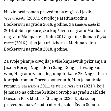
Njezin prvi roman preveden na engleski jezik,
(2007.), osvojio je Međunarodnu
Vegetarijanka
Bookerovu nagradu 2016. godine. Za
iz
Ljudska djela
2014. dobila je korejsku književnu nagradu Manhae i
nagradu Malaparte u Italiji 2017. godine. Roman
Bijela
(2016.) ušao je u uži izbor za Međunarodnu
knjiga
Bookerovu nagradu 2018. godine.
Za svoje pisanje osvojila je više književnih priznanja u
Južnoj Koreji: Nagrade Yi Sang, Dongri, Hwang Sun-
won, Nagradu za mladog umjetnika te 25. Nagradu za
korejski roman. Pored spomenutih, Han je napisala i
roman
2011. te
(2021.), koji
Greek lessons
We Do Not Part
je naišao na odlične kritike i osvojio nagradu Zaklade
Daesan i Prix Médicis Étranger 2023. Djela su joj
prevedena na više od trideset jezika. Živi u Seoulu.