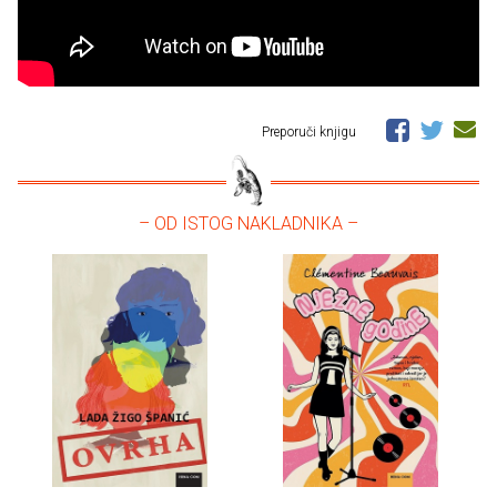
Preporuči knjigu
– OD ISTOG NAKLADNIKA –