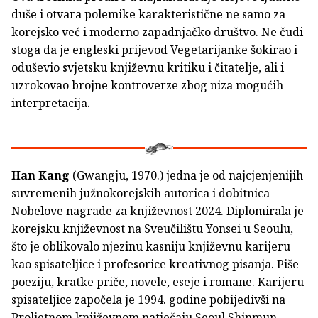
duše i otvara polemike karakteristične ne samo za
korejsko već i moderno zapadnjačko društvo. Ne čudi
stoga da je engleski prijevod Vegetarijanke šokirao i
oduševio svjetsku književnu kritiku i čitatelje, ali i
uzrokovao brojne kontroverze zbog niza mogućih
interpretacija.
Han Kang
(Gwangju, 1970.) jedna je od najcjenjenijih
suvremenih južnokorejskih autorica i dobitnica
Nobelove nagrade za književnost 2024. Diplomirala je
korejsku književnost na Sveučilištu Yonsei u Seoulu,
što je oblikovalo njezinu kasniju književnu karijeru
kao spisateljice i profesorice kreativnog pisanja. Piše
poeziju, kratke priče, novele, eseje i romane. Karijeru
spisateljice započela je 1994. godine pobijedivši na
Proljetnom književnom natječaju Seoul Shinmun.