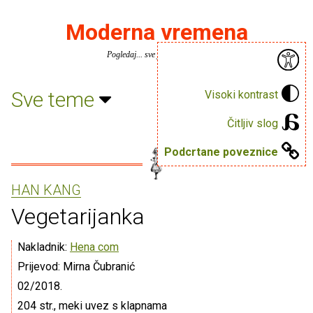
Moderna vremena
Pogledaj... sve je puno knjiga.
Sve teme
Visoki kontrast
Čitljiv slog
Podcrtane poveznice
HAN KANG
Vegetarijanka
Nakladnik:
Hena com
Prijevod: Mirna Čubranić
02/2018.
204 str., meki uvez s klapnama