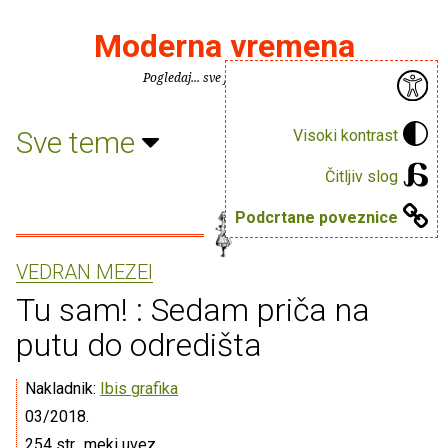
Moderna vremena
Pogledaj... sve je puno knjiga.
Sve teme
Visoki kontrast
Čitljiv slog
Podcrtane poveznice
VEDRAN MEZEI
Tu sam! : Sedam priča na
putu do odredišta
Nakladnik:
Ibis grafika
03/2018.
254 str., meki uvez