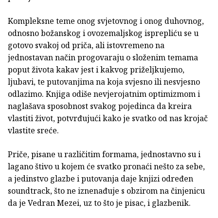
Kompleksne teme onog svjetovnog i onog duhovnog,
odnosno božanskog i ovozemaljskog isprepliću se u
gotovo svakoj od priča, ali istovremeno na
jednostavan način progovaraju o složenim temama
poput života kakav jest i kakvog priželjkujemo,
ljubavi, te putovanjima na koja svjesno ili nesvjesno
odlazimo. Knjiga odiše nevjerojatnim optimizmom i
naglašava sposobnost svakog pojedinca da kreira
vlastiti život, potvrđujući kako je svatko od nas krojač
vlastite sreće.
Priče, pisane u različitim formama, jednostavno su i
lagano štivo u kojem će svatko pronaći nešto za sebe,
a jedinstvo glazbe i putovanja daje knjizi određen
soundtrack, što ne iznenađuje s obzirom na činjenicu
da je Vedran Mezei, uz to što je pisac, i glazbenik.