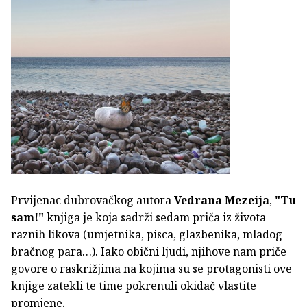
Prvijenac dubrovačkog autora
Vedrana Mezeija
,
"Tu
sam!"
knjiga je koja sadrži sedam priča iz života
raznih likova (umjetnika, pisca, glazbenika, mladog
bračnog para…). Iako obični ljudi, njihove nam priče
govore o raskrižjima na kojima su se protagonisti ove
knjige zatekli te time pokrenuli okidač vlastite
promjene.