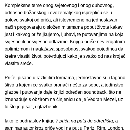
Kompleksne teme onog svjetovnog i onog duhovnog,
odnosno božanskog i ovozemaljskog isprepliću se u
gotovo svakoj od priča, ali istovremeno na jednostavan
način progovaraju o složenim temama poput života kakav
jest i kakvog priželjkujemo, ljubavi, te putovanjima na koja
svjesno ili nesvjesno odlazimo. Knjiga odiše nevjerojatnim
optimizmom i naglašava sposobnost svakog pojedinca da
kreira vlastiti život, potvrđujući kako je svatko od nas krojač
vlastite sreće.
Priče, pisane u različitim formama, jednostavno su i lagano
štivo u kojem će svatko pronaći nešto za sebe, a jedinstvo
glazbe i putovanja daje knjizi određen soundtrack, što ne
iznenađuje s obzirom na činjenicu da je Vedran Mezei, uz
to što je pisac, i glazbenik.
Iako je podnaslov knjige
7 priča na putu do odredišta
, a
sam nas autor kroz priče vodi na put u Pariz, Rim, London,