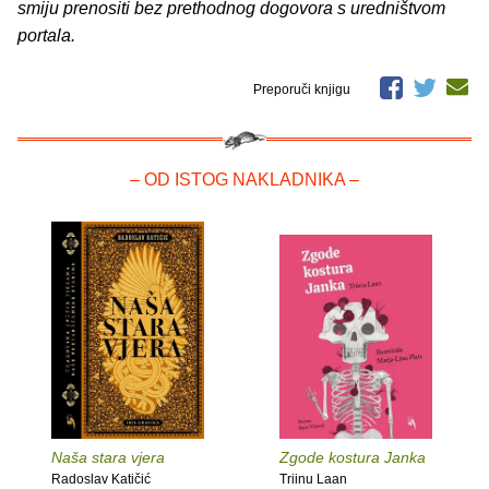
smiju prenositi bez prethodnog dogovora s uredništvom
portala.
Preporuči knjigu
– OD ISTOG NAKLADNIKA –
Naša stara vjera
Zgode kostura Janka
Radoslav Katičić
Triinu Laan