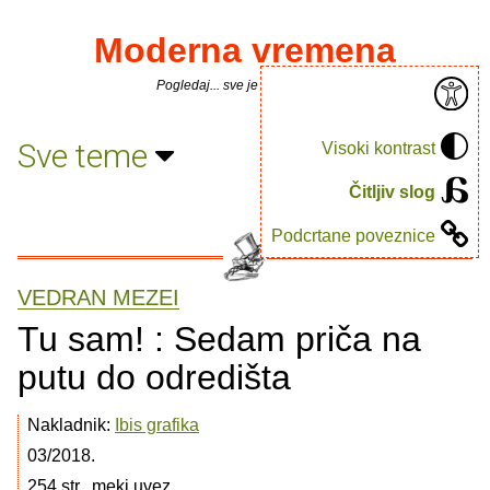
Moderna vremena
Pogledaj... sve je puno knjiga.
Sve teme
Visoki kontrast
Čitljiv slog
Podcrtane poveznice
VEDRAN MEZEI
Tu sam! : Sedam priča na
putu do odredišta
Nakladnik:
Ibis grafika
03/2018.
254 str., meki uvez