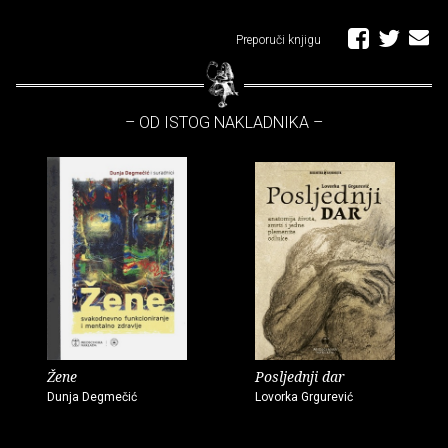
Preporuči knjigu
– OD ISTOG NAKLADNIKA –
Žene
Posljednji dar
Dunja Degmečić
Lovorka Grgurević