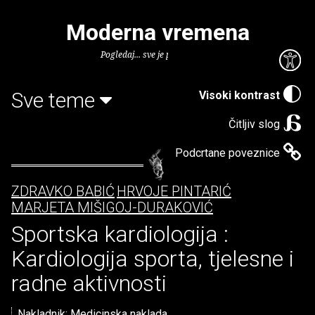
Moderna vremena
Pogledaj... sve je puno knjiga.
Sve teme
Visoki kontrast
Čitljiv slog
Podcrtane poveznice
ZDRAVKO BABIĆ
HRVOJE PINTARIĆ
MARJETA MIŠIGOJ-DURAKOVIĆ
Sportska kardiologija :
Kardiologija sporta, tjelesne i
radne aktivnosti
Nakladnik:
Medicinska naklada