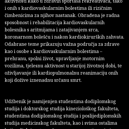
aktivnosti kako u zdravih sportaša rekreativaca, tako
i onih s kardiovaskularnim bolestima ili rizičnim
čimbenicima za njihov nastanak. Obrađena je radna
sposobnost i rehabilitacija kardiovaskularnih
bolesnika s aritmijama i zatajivanjem srca,
koronarnom bolešću i nakon kardiokirurških zahvata.
Odabrane teme prikazuju važna područja za zdrave
kao i osobe s kardiovaskularnim bolestima –
prehranu, spolni život, upravljanje motornim
vozilima, tjelesnu aktivnost u starijoj životnoj dobi, te
oživljavanje ili kardiopulmonalnu reanimaciju onih
koji dožive iznenadnu srčanu smrt.
Udžbenik je namijenjen studentima dodiplomskog
studija i doktorskog studija kineziološkog fakulteta,
studentima dodiplomskog studija i poslijediplomskih
studija medicinskog fakulteta, kao i svima ostalima