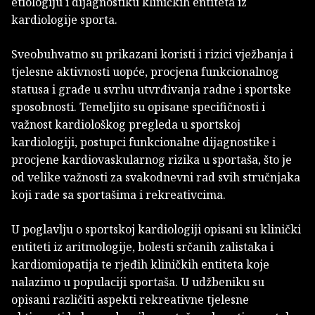
etiologiju i dijagnostiku kliničkih entiteta iz
kardiologije sporta.
Sveobuhvatno su prikazani koristi i rizici vježbanja i
tjelesne aktivnosti uopće, procjena funkcionalnog
statusa i građe u svrhu utvrđivanja radne i sportske
sposobnosti. Temeljito su opisane specifičnosti i
važnost kardiološkog pregleda u sportskoj
kardiologiji, postupci funkcionalne dijagnostike i
procjene kardiovaskularnog rizika u sportaša, što je
od velike važnosti za svakodnevni rad svih stručnjaka
koji rade sa sportašima i rekreativcima.
U poglavlju o sportskoj kardiologiji opisani su klinički
entiteti iz aritmologije, bolesti srčanih zalistaka i
kardiomiopatija te rjeđih kliničkih entiteta koje
nalazimo u populaciji sportaša. U udžbeniku su
opisani različiti aspekti rekreativne tjelesne