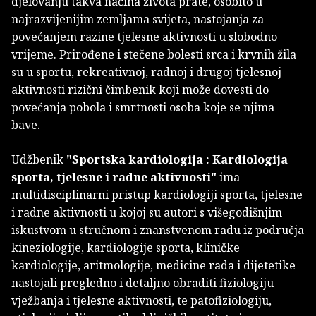
djelovanju takva načina života prate, osobito u
najrazvijenijim zemljama svijeta, nastojanja za
povećanjem razine tjelesne aktivnosti u slobodno
vrijeme. Prirođene i stečene bolesti srca i krvnih žila
su u sportu, rekreativnoj, radnoj i drugoj tjelesnoj
aktivnosti rizični čimbenik koji može dovesti do
povećanja pobola i smrtnosti osoba koje se njima
bave.
Udžbenik
"Sportska kardiologija : Kardiologija
sporta, tjelesne i radne aktivnosti"
ima
multidisciplinarni pristup kardiologiji sporta, tjelesne
i radne aktivnosti u kojoj su autori s višegodišnjim
iskustvom u stručnom i znanstvenom radu iz područja
kineziologije, kardiologije sporta, kliničke
kardiologije, aritmologije, medicine rada i dijetetike
nastojali pregledno i detaljno obraditi fiziologiju
vježbanja i tjelesne aktivnosti, te patofiziologiju,