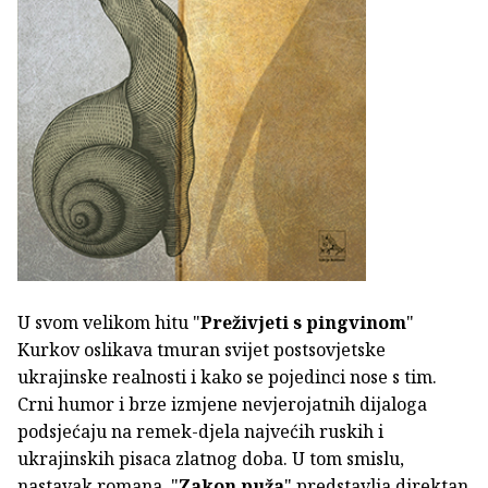
U svom velikom hitu "
Preživjeti s pingvinom
"
Kurkov oslikava tmuran svijet postsovjetske
ukrajinske realnosti i kako se pojedinci nose s tim.
Crni humor i brze izmjene nevjerojatnih dijaloga
podsjećaju na remek-djela najvećih ruskih i
ukrajinskih pisaca zlatnog doba. U tom smislu,
nastavak romana, "
Zakon puža
" predstavlja direktan