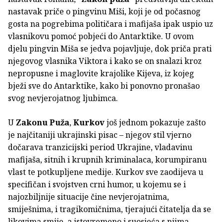
nastavak priče o pingvinu Miši, koji je od počasnog
gosta na pogrebima političara i mafijaša ipak uspio uz
vlasnikovu pomoć pobjeći do Antarktike. U ovom
djelu pingvin Miša se jedva pojavljuje, dok priča prati
njegovog vlasnika Viktora i kako se on snalazi kroz
nepropusne i maglovite krajolike Kijeva, iz kojeg
bježi sve do Antarktike, kako bi ponovno pronašao
svog nevjerojatnog ljubimca.
U
Zakonu Puža
,
Kurkov
još jednom pokazuje zašto
je najčitaniji ukrajinski pisac – njegov stil vjerno
dočarava tranzicijski period Ukrajine, vladavinu
mafijaša, sitnih i krupnih kriminalaca, korumpiranu
vlast te potkupljene medije. Kurkov sve zaodijeva u
specifičan i svojstven crni humor, u kojemu se i
najozbiljnije situacije čine nevjerojatnima,
smiješnima, i tragikomičnima, tjerajući čitatelja da se
likovima smije, a istovremeno i suosjeća s njima.