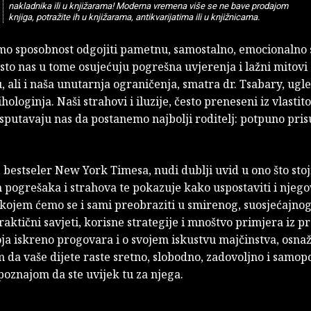
nakladnika ili u knjižarama! Moderna vremena više se ne bave prodajom
knjiga, potražite ih u knjižarama, antikvarijatima ili u knjižnicama.
mo sposobnost odgojiti pametnu, samostalno, emocionalno
sto nas u tome osujećuju pogrešna uvjerenja i lažni mitovi
u, ali i naša unutarnja ograničenja, smatra dr. Tsabary, ugl
hologinja. Naši strahovi i iluzije, često preneseni iz vlastit
 sputavaju nas da postanemo najbolji roditelj: potpuno pris
 bestseler New York Timesa, nudi dublji uvid u ono što stoji
h pogrešaka i strahova te pokazuje kako uspostaviti i njego
 kojem ćemo se i sami preobraziti u smirenog, suosjećajno
Praktični savjeti, korisne strategije i mnoštvo primjera iz pr
ja iskreno progovara i o svojem iskustvu majčinstva, osnaži
 da vaše dijete raste sretno, slobodno, zadovoljno i samo
oznajom da ste uvijek tu za njega.