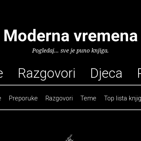
Moderna vremena
Pogledaj... sve je puno knjiga.
e
Razgovori
Djeca
e
Preporuke
Razgovori
Teme
Top lista knji