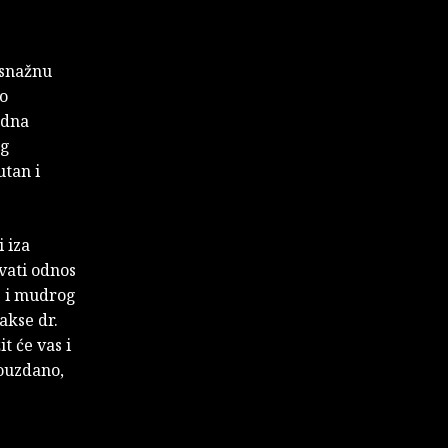
 snažnu
 o
edna
og
utan i
 iza
vati odnos
g i mudrog
akse dr.
t će vas i
pouzdano,