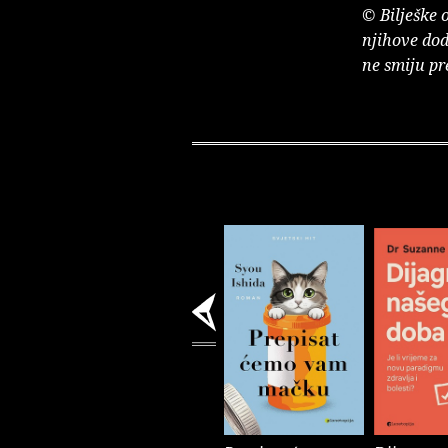
© Bilješke 
njihove dod
ne smiju pr