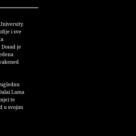
University.
fije i sve
za
 Dosad je
vedena
 Awakened
o uglednu
 Dalai Lama
nje) te
d u svojim