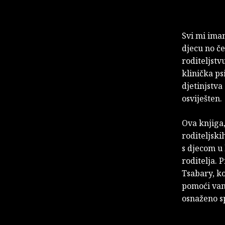
Svi mi ima
djecu no če
roditeljstv
klinička psi
djetinjstva
osviješten.
Ova knjiga,
roditeljski
s djecom u
roditelja. 
Tsabary, ko
pomoći vam
osnaženo sp