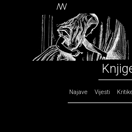
Knjig
Najave
Vijesti
Kritik