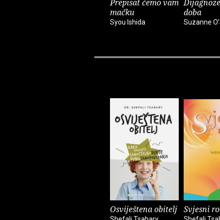
Prepisat ćemo vam
Dijagnoze
mačku
doba
Syou Ishida
Suzanne O’
Osviještena obitelj
Svjesni ro
Shefali Tsabary
Shefali Tsa