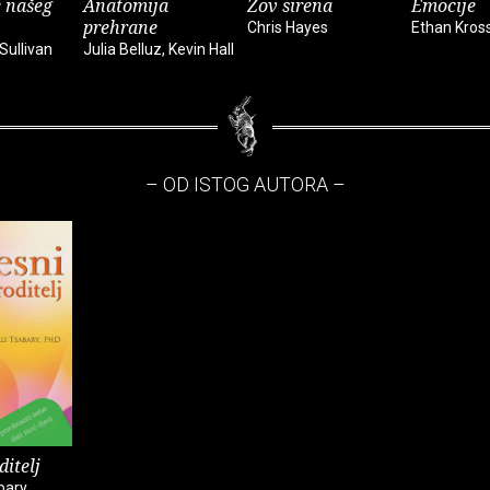
 našeg
Anatomija
Zov sirena
Emocije
prehrane
Chris Hayes
Ethan Kros
Sullivan
Julia Belluz, Kevin Hall
– OD ISTOG AUTORA –
ditelj
bary