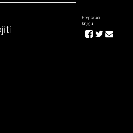
Preporuči
knjigu
iti