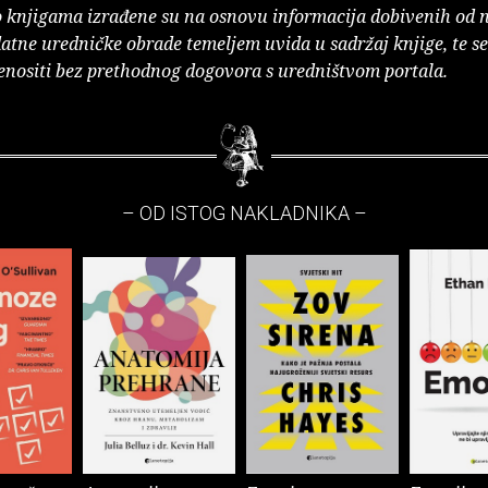
o knjigama izrađene su na osnovu informacija dobivenih od 
atne uredničke obrade temeljem uvida u sadržaj knjige, te s
enositi bez prethodnog dogovora s uredništvom portala.
– OD ISTOG NAKLADNIKA –