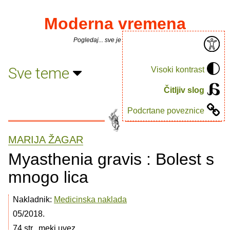
Moderna vremena
Pogledaj... sve je puno knjiga.
Sve teme
Visoki kontrast
Čitljiv slog
Podcrtane poveznice
MARIJA ŽAGAR
Myasthenia gravis : Bolest s
mnogo lica
Nakladnik:
Medicinska naklada
05/2018.
74 str., meki uvez