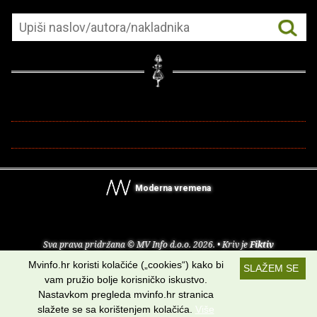
Moderna vremena
Sva prava pridržana © MV Info d.o.o. 2026. • Kriv je
Fiktiv
Mvinfo.hr koristi kolačiće („cookies“) kako bi
SLAŽEM SE
O nama
•
Pomoć
•
Uvjeti korištenja
•
RSS kanali
vam pružio bolje korisničko iskustvo.
Nastavkom pregleda mvinfo.hr stranica
Potraži nas na:
slažete se sa korištenjem kolačića.
Više