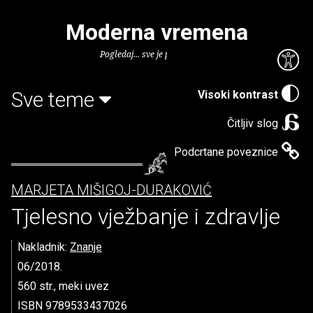
Moderna vremena
Pogledaj... sve je puno knjiga.
Sve teme
Visoki kontrast
Čitljiv slog
Podcrtane poveznice
MARJETA MIŠIGOJ-DURAKOVIĆ
Tjelesno vježbanje i zdravlje
Nakladnik:
Znanje
06/2018.
560 str., meki uvez
ISBN 9789533437026