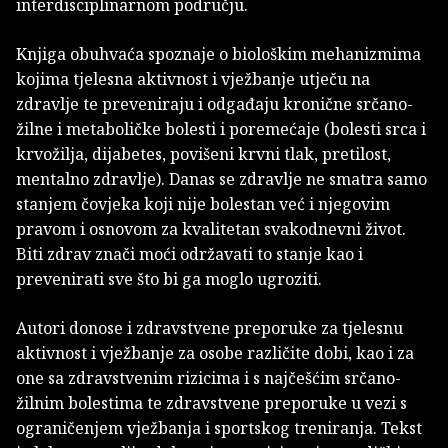
interdisciplinarnom području.
Knjiga obuhvaća spoznaje o biološkim mehanizmima
kojima tjelesna aktivnost i vježbanje utječu na
zdravlje te preveniraju i odgađaju kronične srčano-
žilne i metaboličke bolesti i poremećaje (bolesti srca i
krvožilja, dijabetes, povišeni krvni tlak, pretilost,
mentalno zdravlje). Danas se zdravlje ne smatra samo
stanjem čovjeka koji nije bolestan već i njegovim
pravom i osnovom za kvalitetan svakodnevni život.
Biti zdrav znači moći održavati to stanje kao i
prevenirati sve što bi ga moglo ugroziti.
Autori donose i zdravstvene preporuke za tjelesnu
aktivnost i vježbanje za osobe različite dobi, kao i za
one sa zdravstvenim rizicima i s najčešćim srčano-
žilnim bolestima te zdravstvene preporuke u vezi s
ograničenjem vježbanja i sportskog treniranja. Tekst