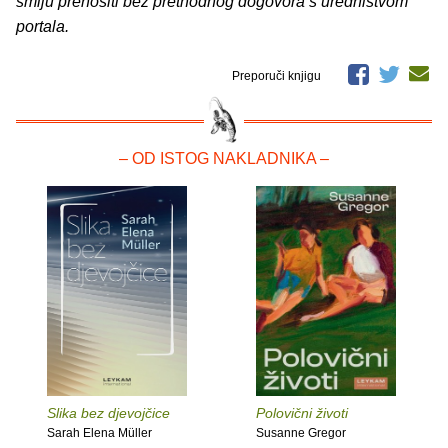
smiju prenositi bez prethodnog dogovora s uredništvom
portala.
Preporuči knjigu
– OD ISTOG NAKLADNIKA –
Slika bez djevojčice
Polovični životi
Sarah Elena Müller
Susanne Gregor