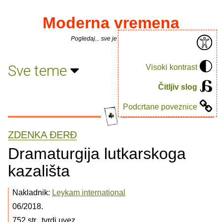
Moderna vremena
Pogledaj... sve je puno knjiga.
Sve teme
Visoki kontrast
Čitljiv slog
Podcrtane poveznice
ZDENKA ÐERĐ
Dramaturgija lutkarskoga
kazališta
Nakladnik:
Leykam international
06/2018.
752 str., tvrdi uvez