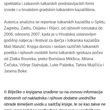
spektakla i zabavnih lutkarskih predstavljackih formi
izvode i u hrvatskim gradskim lutkarskim kazalištima.
Autorica analizira se repertoar lutkarskih kazališta u Splitu,
Zagrebu, Zadru, Osijeku i Rijeci, od njihovih osnutaka do
2006. odnosno 2007. kada je u Hrvatskoj ustanovljen
godišnji natjecaj i festival za dječja i lutkarska kazališta
Mali Marulić. Knjiga donosi i sedam različitih lutkarskih
poetika i njihovih osobitih formi lutkarskih igrokaza počev
od Zlatka Boureka, preko Borislava Mrkšica, Milana
Čečuka, Višnje Stahuljak, Luke Paljetka, Tahira Mujičića i
Jasena Boke.
© Bilješke o knjigama izrađene su na osnovu informacija
dobivenih od nakladnika i njihove dodatne uredničke
obrade temeljem uvida u sadržaj knjige, te se kao takve ne