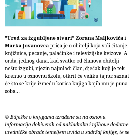
"Ured za izgubljene stvari"
Zorana Maljkovića
i
Marka Jovanovca
priča je o obitelji koja voli čitanje,
knjižnice, pecanje, palačinke i televizijske kvizove. A
onda, jednog dana, kad svatko od članova obitelji
nešto izgubi, njezin najmladi član, dječak koji je tek
krenuo u osnovnu školu, otkrit će veliku tajnu: saznat
će što se krije izmedu korica knjiga kojih mu je puna
soba…
© Bilješke o knjigama izrađene su na osnovu
informacija dobivenih od nakladnika i njihove dodatne
uredničke obrade temeljem uvida u sadržaj knjige, te se