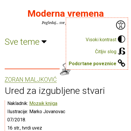
Moderna vremena
Pogledaj... sve je puno knjiga.
Sve teme
Visoki kontrast
Čitljiv slog
Podcrtane poveznice
ZORAN MALJKOVIĆ
Ured za izgubljene stvari
Nakladnik:
Mozaik knjiga
Ilustracije: Marko Jovanovac
07/2018.
16 str., tvrdi uvez