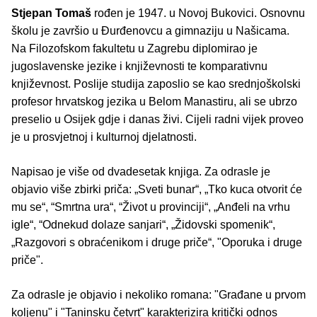
Stjepan Tomaš
rođen je 1947. u Novoj Bukovici. Osnovnu
školu je završio u Đurđenovcu a gimnaziju u Našicama.
Na Filozofskom fakultetu u Zagrebu diplomirao je
jugoslavenske jezike i književnosti te komparativnu
književnost. Poslije studija zaposlio se kao srednjoškolski
profesor hrvatskog jezika u Belom Manastiru, ali se ubrzo
preselio u Osijek gdje i danas živi. Cijeli radni vijek proveo
je u prosvjetnoj i kulturnoj djelatnosti.
Napisao je više od dvadesetak knjiga. Za odrasle je
objavio više zbirki priča: „Sveti bunar“, „Tko kuca otvorit će
mu se“, “Smrtna ura“, “Život u provinciji“, „Anđeli na vrhu
igle“, “Odnekud dolaze sanjari“, „Židovski spomenik“,
„Razgovori s obraćenikom i druge priče“, "Oporuka i druge
priče".
Za odrasle je objavio i nekoliko romana: "Građane u prvom
koljenu" i "Taninsku četvrt" karakterizira kritički odnos