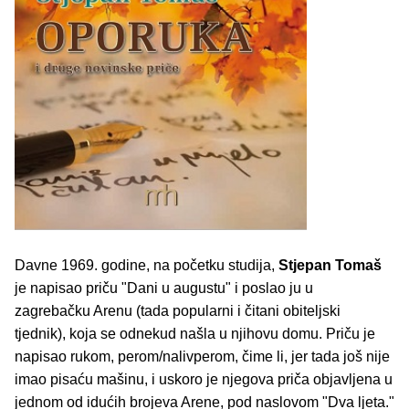
Davne 1969. godine, na početku studija,
Stjepan Tomaš
je napisao priču "Dani u augustu" i poslao ju u
zagrebačku Arenu (tada popularni i čitani obiteljski
tjednik), koja se odnekud našla u njihovu domu. Priču je
napisao rukom, perom/nalivperom, čime li, jer tada još nije
imao pisaću mašinu, i uskoro je njegova priča objavljena u
jednom od idućih brojeva Arene, pod naslovom "Dva ljeta."