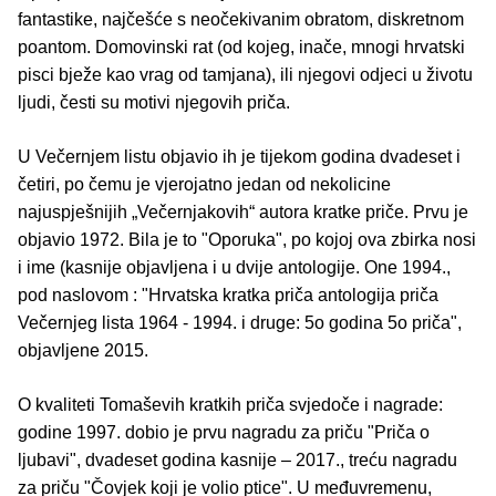
fantastike, najčešće s neočekivanim obratom, diskretnom
poantom. Domovinski rat (od kojeg, inače, mnogi hrvatski
pisci bježe kao vrag od tamjana), ili njegovi odjeci u životu
ljudi, česti su motivi njegovih priča.
U Večernjem listu objavio ih je tijekom godina dvadeset i
četiri, po čemu je vjerojatno jedan od nekolicine
najuspješnijih „Večernjakovih“ autora kratke priče. Prvu je
objavio 1972. Bila je to "Oporuka", po kojoj ova zbirka nosi
i ime (kasnije objavljena i u dvije antologije. One 1994.,
pod naslovom : "Hrvatska kratka priča antologija priča
Večernjeg lista 1964 - 1994. i druge: 5o godina 5o priča",
objavljene 2015.
O kvaliteti Tomaševih kratkih priča svjedoče i nagrade:
godine 1997. dobio je prvu nagradu za priču "Priča o
ljubavi", dvadeset godina kasnije – 2017., treću nagradu
za priču "Čovjek koji je volio ptice". U međuvremenu,