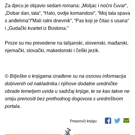
Za djecu je objavio sedam romana: „Moljac i noćni čuvar“,
„Dobar dan, tata“, “Halo, ovdje komandosi“, “Moj tata spava
s anđelima“/“Mali ratni dnevnik“, “Pas koji je čitao s usana“
i „Gudački kvartet iz Bostona.“
Proze su mu prevedene na talijanski, slovenski, mađarski,
njemački, slovački, makedonski i češki jezik.
© Bilješke o knjigama izrađene su na osnovu informacija
dobivenih od nakladnika i njihove dodatne uredničke
obrade temeljem uvida u sadržaj knjige, te se kao takve ne
smiju prenositi bez prethodnog dogovora s uredništvom
portala.
Preporuči knjigu