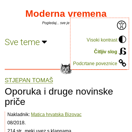
Moderna vremena
Pogledaj... sve je puno knjiga.
Sve teme
Visoki kontrast
Čitljiv slog
Podcrtane poveznice
STJEPAN TOMAŠ
Oporuka i druge novinske
priče
Nakladnik:
Matica hrvatska Bizovac
08/2018.
214 str., meki uvez s klapnama