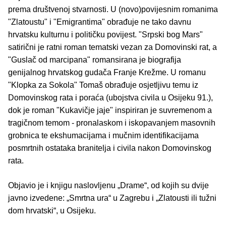
prema društvenoj stvarnosti. U (novo)povijesnim romanima
"Zlatoustu" i "Emigrantima" obrađuje ne tako davnu
hrvatsku kulturnu i političku povijest. "Srpski bog Mars"
satirični je ratni roman tematski vezan za Domovinski rat, a
"Guslač od marcipana" romansirana je biografija
genijalnog hrvatskog gudača Franje Krežme. U romanu
"Klopka za Sokola" Tomaš obrađuje osjetljivu temu iz
Domovinskog rata i poraća (ubojstva civila u Osijeku 91.),
dok je roman "Kukavičje jaje" inspiriran je suvremenom a
tragičnom temom - pronalaskom i iskopavanjem masovnih
grobnica te ekshumacijama i mučnim identifikacijama
posmrtnih ostataka branitelja i civila nakon Domovinskog
rata.
Objavio je i knjigu naslovljenu „Drame“, od kojih su dvije
javno izvedene: „Smrtna ura“ u Zagrebu i „Zlatousti ili tužni
dom hrvatski“, u Osijeku.