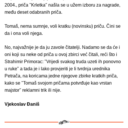
2004., priča "Krletka" našla se u užem izboru za nagrade,
među deset odabranih priča.
Tomaš, nema sumnje, voli kratku (novinsku) priču. Čini se
da i ona voli njega.
No, najvažnije je da ju zavole čitatelji. Nadamo se da će i
oni koji su neke od priča u ovoj zbirci već čitali, reći što i
Strahimir Primorac: "Vrijedi svakog truda uzeti ih ponovno
u ruke" a tada je i lako provjeriti je li tvrdnja urednika
Petrača, na koricama jedne njegove zbirke kratkih priča,
kako se "Tomaš svojom pričama potvrđuje kao vrstan
majstor" reklamni trik ili nije.
Vjekoslav Đaniš