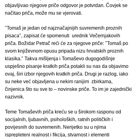
objavljivao njegove priče odgovor je potvrdan. Čovjek se
načitao priča, može mu se vjerovati.
"Tomaš je jedan od najznačajnijih suvremenih proznih
pisaca", zapisat će spomenuti urednik Večernjakovih
priča. Božidar Petrač reći će za njegove priče: "Tomaš po
svom književnom opusu pripada nizu hrvatskih proznih
klasika." Takva mišljenja i Tomaševo dugogodišnje
uspješno pisanje kratkih priča potakli su nas da objavimo
ovaj, širi izbor njegovih kratkih priča. Drugi je razlog, iako
su neke već objavljena u nekim ranijim zbirkama,
činjenica što su sve to – novinske priče. To im je zajednički
nazivnik.
Teme Tomaševih priča kreću se u širokom rasponu od
socijalnih, ljubavnih, psiholoških, ratnih političkih i
povijesnih do suvremenih. Nerijetko su u njima
isprepleteni realnost i fikcija, stvarnost i elementi