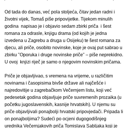
Od tada do danas, već pola stoljeća, čitav jedan radni i
životni vijek, Tomaš piše pripovijetke. Tijekom minulih
godina napisao je i objavio sedam zbirki priča i šest
romana za odrasle, knjigu drama (od kojih je jedna
izvedena u Zagrebu a druga u Osijeku) te šest romana za
djecu, ali priče, osobito novinske, koje je ovaj put sabrao u
zbirku "Oporuka i druge novinske priče" – piše neprekidno.
U ovoj knjizi riječ je samo o njegovim novinskim pričama.
Priče je objavljivao, s vremena na vrijeme, u različitim
novinama i časopisima bivše države ali najčešće i
najredovitije u zagrebačkom Večernjem listu, koji već
pedesetak godina objavljuje priče suvremenih prozaika (u
početku jugoslavenskih, kasnije hrvatskih). U njemu su
priče objavljivali ponajbolji hrvatski pripovjedači. Pripada li
on ponajboljima? Sudeći po ocjeni dugogodišnjeg
urednika Večernjakovih priča Tomislava Sabljaka koji je