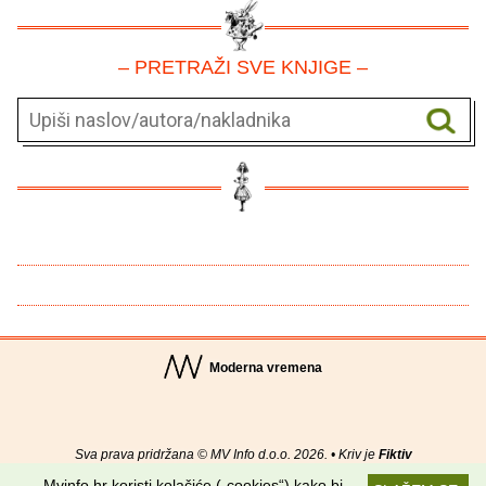
– PRETRAŽI SVE KNJIGE –
Moderna vremena
Sva prava pridržana © MV Info d.o.o. 2026. • Kriv je
Fiktiv
Mvinfo.hr koristi kolačiće („cookies“) kako bi