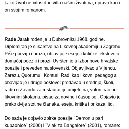
kako život nemilosrdno vitla našim životima, upravo kao i
on svojim romanom.
Rade Jarak
rođen je u Dubrovniku 1968. godine.
Diplomirao je slikarstvo na Likovnoj akademiji u Zagrebu.
Piše poeziju i prozu, objavljuje eseje i kritičke tekstove o
domaćoj poeziji i prozi. Uvršten je u izbor nove hrvatske
poezije i preveden na slovenski. Objavljivao u Vijencu,
Zarezu, Quorumu i Konturi. Radi kao likovni pedagog a
obavljao je i druge poslove: predavao u srednjoj školi,
radio u Zavodu za restauraciju umjetnina, volontirao po
likovnim školama, pisao za novine i časopise.. Objavio je
preko dvije stotine članaka, eseja, kritika i prikaza, itd.
Do sada je objavio zbirke poezije "Demon u pari
kupaonice" (2000) i "Vlak za Bangalore" (2001), romane: