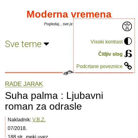
Moderna vremena
Pogledaj... sve je puno knjiga.
Sve teme
Visoki kontrast
Čitljiv slog
Podcrtane poveznice
RADE JARAK
Suha palma : Ljubavni
roman za odrasle
Nakladnik:
V.B.Z.
07/2018.
188 str., meki uvez