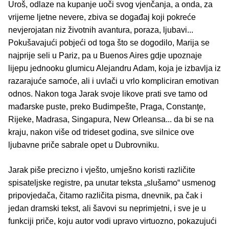
Uroš, odlaze na kupanje uoči svog vjenčanja, a onda, za
vrijeme ljetne nevere, zbiva se događaj koji pokreće
nevjerojatan niz životnih avantura, poraza, ljubavi...
Pokušavajući pobjeći od toga što se dogodilo, Marija se
najprije seli u Pariz, pa u Buenos Aires gdje upoznaje
lijepu jednooku glumicu Alejandru Adam, koja je izbavlja iz
razarajuće samoće, ali i uvlači u vrlo kompliciran emotivan
odnos. Nakon toga Jarak svoje likove prati sve tamo od
mađarske puste, preko Budimpešte, Praga, Constanţe,
Rijeke, Madrasa, Singapura, New Orleansa... da bi se na
kraju, nakon više od trideset godina, sve silnice ove
ljubavne priče sabrale opet u Dubrovniku.
Jarak piše precizno i vješto, umješno koristi različite
spisateljske registre, pa unutar teksta „slušamo“ usmenog
pripovjedača, čitamo različita pisma, dnevnik, pa čak i
jedan dramski tekst, ali šavovi su neprimjetni, i sve je u
funkciji priče, koju autor vodi upravo virtuozno, pokazujući