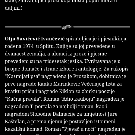
stalo, zahvaljujući prozi koja blista poput mora u
daljini.)
Olja Savičević Ivančević
spisateljica je i pjesnikinja,
rođena 1974. u Splitu. Knjige su joj prevedene u
dvanaest zemalja, a ulomci iz proze i pjesme
prevedeni su na tridesetak jezika. Uvrštavana je u
brojne domaće i strane izbore i antologije. Za rukopis
"Nasmijati psa" nagrađena je Prozakom, dobitnica je
prve nagrade Ranko Marinkovic Večernjeg lista za
kratku priču i nagrade Kiklop za zbirku poezije
"Kućna pravila". Roman "Adio kauboju" nagrađen je
nagradom T-portala za najbolji roman, kao i
nagradom Slobodne Dalmacije za umjetnost Jure
Kaštelan, a prema njemu je postavljen istoimeni
kazališni komad. Roman "Pjevač u noći" nagrađen je