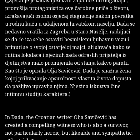
(„Sjećanje je sadašnjost svih zapamćenih događaja",
promišlja protagonistica ove čarobne priče o životu,
izražavajući osobni osjećaj stagnacije nakon povratka
u rodnu kuću u udaljenom hrvatskom naselju. Dada se
nedavno vratila iz Zagreba u Staro Naselje, nadajući
se da će iza sebe ostaviti besmislenu ljubavnu vezu i
brinuti se o svojoj ostarjeloj majci, ali shvaća kako se
rutina lokalaca i njezinih sada odraslih prijatelja iz
djetinjstva malo promijenila od stanja kakvo pamti...
Kao što je opisala Olja Savičević, Dada je snažna žena
kojoj prihvaćanje apsurdnosti vlastita života dopušta
da pažljivo upravlja njima. Njezina iskustva čine
intimnu studiju karaktera.)
In Dada, the Croatian writer Olja Savičević has
created a compelling witness who is also a survivor,
not particularly heroic, but likeable and sympathetic.