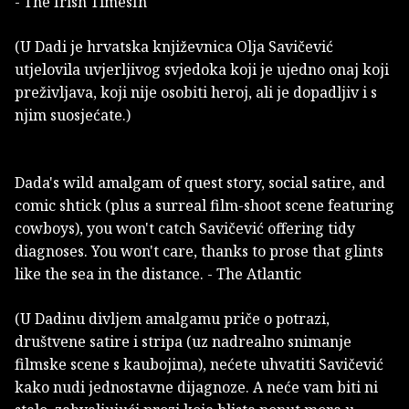
- The Irish TimesIn
(U Dadi je hrvatska književnica Olja Savičević
utjelovila uvjerljivog svjedoka koji je ujedno onaj koji
preživljava, koji nije osobiti heroj, ali je dopadljiv i s
njim suosjećate.)
Dada's wild amalgam of quest story, social satire, and
comic shtick (plus a surreal film-shoot scene featuring
cowboys), you won't catch Savičević offering tidy
diagnoses. You won't care, thanks to prose that glints
like the sea in the distance. - The Atlantic
(U Dadinu divljem amalgamu priče o potrazi,
društvene satire i stripa (uz nadrealno snimanje
filmske scene s kaubojima), nećete uhvatiti Savičević
kako nudi jednostavne dijagnoze. A neće vam biti ni