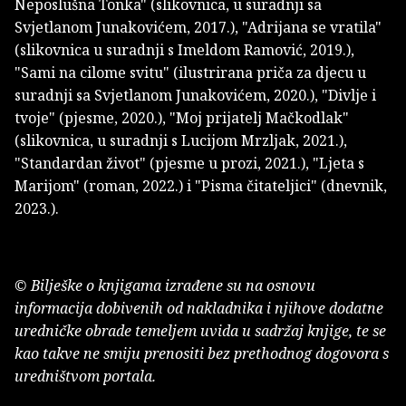
Neposlušna Tonka" (slikovnica, u suradnji sa
Svjetlanom Junakovićem, 2017.), "Adrijana se vratila"
(slikovnica u suradnji s Imeldom Ramović, 2019.),
"Sami na cilome svitu" (ilustrirana priča za djecu u
suradnji sa Svjetlanom Junakovićem, 2020.), "Divlje i
tvoje" (pjesme, 2020.), "Moj prijatelj Mačkodlak"
(slikovnica, u suradnji s Lucijom Mrzljak, 2021.),
"Standardan život" (pjesme u prozi, 2021.), "Ljeta s
Marijom" (roman, 2022.) i "Pisma čitateljici" (dnevnik,
2023.).
© Bilješke o knjigama izrađene su na osnovu
informacija dobivenih od nakladnika i njihove dodatne
uredničke obrade temeljem uvida u sadržaj knjige, te se
kao takve ne smiju prenositi bez prethodnog dogovora s
uredništvom portala.