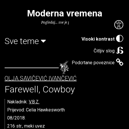
Moderna vremena
Pogledaj... sve je puno knjiga.
Sve teme
Visoki kontrast
Čitljiv slog
Podcrtane poveznice
OLJA SAVIČEVIĆ IVANČEVIĆ
Farewell, Cowboy
Nakladnik:
V.B.Z.
Prijevod: Celia Hawkesworth
08/2018.
216 str., meki uvez