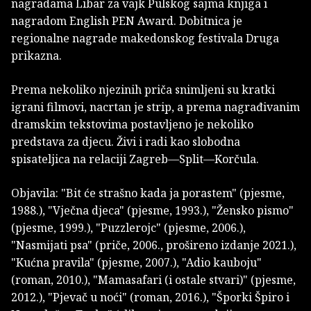
nagradama Libar za vajk Pulskog sajma knjiga i
nagradom English PEN Award. Dobitnica je
regionalne nagrade makedonskog festivala Druga
prikazna.
Prema nekoliko njezinih priča snimljeni su kratki
igrani filmovi, nacrtan je strip, a prema nagrađivanim
dramskim tekstovima postavljeno je nekoliko
predstava za djecu. Živi i radi kao slobodna
spisateljica na relaciji Zagreb—Split—Korčula.
Objavila: "Bit će strašno kada ja porastem" (pjesme,
1988.), "Vječna djeca" (pjesme, 1993.), "Žensko pismo"
(pjesme, 1999.), "Puzzlerojc" (pjesme, 2006.),
"Nasmijati psa" (priče, 2006., prošireno izdanje 2021.),
"Kućna pravila" (pjesme, 2007.), "Adio kauboju"
(roman, 2010.), "Mamasafari (i ostale stvari)" (pjesme,
2012.), "Pjevač u noći" (roman, 2016.), "Šporki Špiro i