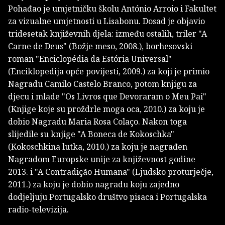
Pohađao je umjetničku školu António Arroio i Fakultet
za vizualne umjetnosti u Lisabonu. Dosad je objavio
tridesetak književnih djela: između ostalih, triler "A
Carne de Deus" (Božje meso, 2008.), borhesovski
roman "Enciclopédia da Estória Universal"
(Enciklopedija opće povijesti, 2009.) za koji je primio
Nagradu Camilo Castelo Branco, potom knjigu za
djecu i mlade "Os Livros que Devoraram o Meu Pai"
(Knjige koje su proždrle moga oca, 2010.) za koju je
dobio Nagradu Maria Rosa Colaço. Nakon toga
slijedile su knjige "A Boneca de Kokoschka"
(Kokoschkina lutka, 2010.) za koju je nagrađen
Nagradom Europske unije za književnost godine
2013. i "A Contradição Humana" (Ljudsko proturječje,
2011.) za koju je dobio nagradu koju zajedno
dodjeljuju Portugalsko društvo pisaca i Portugalska
radio-televizija.