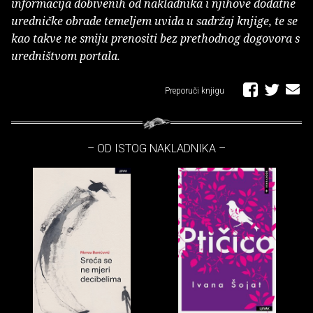
informacija dobivenih od nakladnika i njihove dodatne
uredničke obrade temeljem uvida u sadržaj knjige, te se
kao takve ne smiju prenositi bez prethodnog dogovora s
uredništvom portala.
Preporuči knjigu
– OD ISTOG NAKLADNIKA –