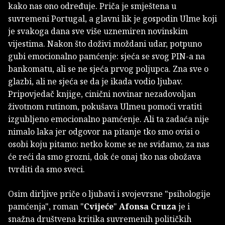
kako nas ono određuje. Priča je smještena u
suvremeni Portugal, a glavni lik je gospodin Ulme koji
je svakoga dana sve više uznemiren novinskim
vijestima. Nakon što doživi moždani udar, potpuno
gubi emocionalno pamćenje: sjeća se svog PIN-a na
bankomatu, ali se ne sjeća prvog poljupca. Zna sve o
glazbi, ali ne sjeća se da je ikada vodio ljubav.
Pripovjedač knjige, cinični novinar nezadovoljan
životnom rutinom, pokušava Ulmeu pomoći vratiti
izgubljeno emocionalno pamćenje. Ali ta zadaća nije
nimalo laka jer odgovor na pitanje tko smo ovisi o
osobi koju pitamo: netko kome se ne sviđamo, za nas
će reći da smo grozni, dok će onaj tko nas obožava
tvrditi da smo sveci.
Osim dirljive priče o ljubavi i svojevrsne "psihologije
pamćenja", roman "
Cvijeće
"
Afonsa Cruza
je i
snažna društvena kritika suvremenih političkih