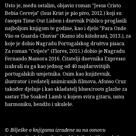
Usto je, među ostalim, objavio roman "Jesus Cristo
Bebia Cerveja" (Isus Krist je pio pivo, 2012.) koji su
časopis Time-Out Lisbon i dnevnik Público proglasili
najboljom knjigom te godine, kao i djelo "Para Onde
Vão os Guarda-Chuvas" (Kamo idu kišobrani, 2013.), za
koje je dobio Nagradu Portugalskog društva pisaca.
Za roman "Cvijeće" (Flores, 2015.) dobio je Nagradu
Fernando Namora 2016. Čitatelji dnevnika Expresso
izabrali su ga kao jednog od 40 najdarovitijih
portugalskih umjetnika. Osim kao književnik,
ilustrator i redatelj animiranih filmova, Afonso Cruz
također djeluje i kao skladatelj blues/roots glazbe za
sastav The Soaked Lamb u kojem svira gitaru, usnu
harmoniku, bendžo i ukulele.
© Bilješke o knjigama izrađene su na osnovu