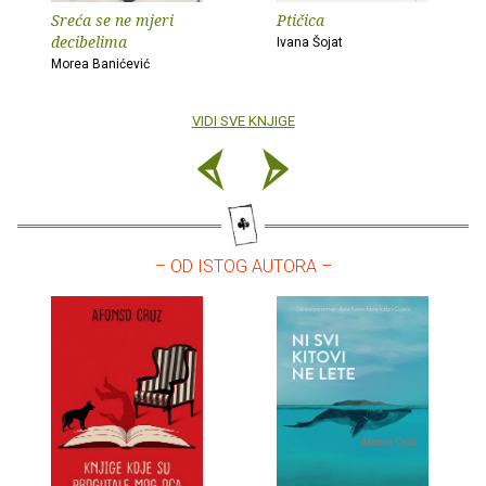
Sreća se ne mjeri
Ptičica
decibelima
Ivana Šojat
Morea Banićević
VIDI SVE KNJIGE
– OD ISTOG AUTORA –