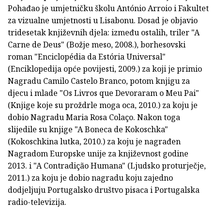
Pohađao je umjetničku školu António Arroio i Fakultet
za vizualne umjetnosti u Lisabonu. Dosad je objavio
tridesetak književnih djela: između ostalih, triler "A
Carne de Deus" (Božje meso, 2008.), borhesovski
roman "Enciclopédia da Estória Universal"
(Enciklopedija opće povijesti, 2009.) za koji je primio
Nagradu Camilo Castelo Branco, potom knjigu za
djecu i mlade "Os Livros que Devoraram o Meu Pai"
(Knjige koje su proždrle moga oca, 2010.) za koju je
dobio Nagradu Maria Rosa Colaço. Nakon toga
slijedile su knjige "A Boneca de Kokoschka"
(Kokoschkina lutka, 2010.) za koju je nagrađen
Nagradom Europske unije za književnost godine
2013. i "A Contradição Humana" (Ljudsko proturječje,
2011.) za koju je dobio nagradu koju zajedno
dodjeljuju Portugalsko društvo pisaca i Portugalska
radio-televizija.