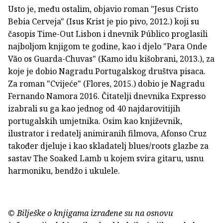
Usto je, među ostalim, objavio roman "Jesus Cristo
Bebia Cerveja" (Isus Krist je pio pivo, 2012.) koji su
časopis Time-Out Lisbon i dnevnik Público proglasili
najboljom knjigom te godine, kao i djelo "Para Onde
Vão os Guarda-Chuvas" (Kamo idu kišobrani, 2013.), za
koje je dobio Nagradu Portugalskog društva pisaca.
Za roman "Cvijeće" (Flores, 2015.) dobio je Nagradu
Fernando Namora 2016. Čitatelji dnevnika Expresso
izabrali su ga kao jednog od 40 najdarovitijih
portugalskih umjetnika. Osim kao književnik,
ilustrator i redatelj animiranih filmova, Afonso Cruz
također djeluje i kao skladatelj blues/roots glazbe za
sastav The Soaked Lamb u kojem svira gitaru, usnu
harmoniku, bendžo i ukulele.
© Bilješke o knjigama izrađene su na osnovu