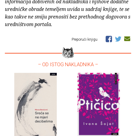
informacija dobivenih od nakladnika i njihove dodatne
uredničke obrade temeljem uvida u sadržaj knjige, te se
kao takve ne smiju prenositi bez prethodnog dogovora s
uredništvom portala.
Preporuči knjigu
– OD ISTOG NAKLADNIKA –