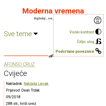
Moderna vremena
Pogledaj... sve je puno knjiga.
Sve teme
Visoki kontrast
Čitljiv slog
Podcrtane poveznice
AFONSO CRUZ
Cvijeće
Nakladnik:
Naklada Ljevak
Prijevod: Dean Trdak
09/2018.
288 str., tvrdi uvez