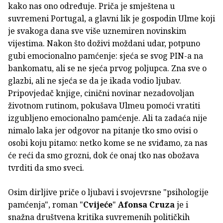
kako nas ono određuje. Priča je smještena u
suvremeni Portugal, a glavni lik je gospodin Ulme koji
je svakoga dana sve više uznemiren novinskim
vijestima. Nakon što doživi moždani udar, potpuno
gubi emocionalno pamćenje: sjeća se svog PIN-a na
bankomatu, ali se ne sjeća prvog poljupca. Zna sve o
glazbi, ali ne sjeća se da je ikada vodio ljubav.
Pripovjedač knjige, cinični novinar nezadovoljan
životnom rutinom, pokušava Ulmeu pomoći vratiti
izgubljeno emocionalno pamćenje. Ali ta zadaća nije
nimalo laka jer odgovor na pitanje tko smo ovisi o
osobi koju pitamo: netko kome se ne sviđamo, za nas
će reći da smo grozni, dok će onaj tko nas obožava
tvrditi da smo sveci.
Osim dirljive priče o ljubavi i svojevrsne "psihologije
pamćenja", roman "
Cvijeće
"
Afonsa Cruza
je i
snažna društvena kritika suvremenih političkih