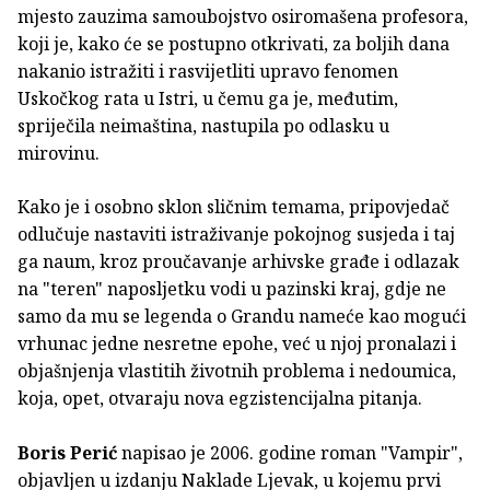
mjesto zauzima samoubojstvo osiromašena profesora,
koji je, kako će se postupno otkrivati, za boljih dana
nakanio istražiti i rasvijetliti upravo fenomen
Uskočkog rata u Istri, u čemu ga je, međutim,
spriječila neimaština, nastupila po odlasku u
mirovinu.
Kako je i osobno sklon sličnim temama, pripovjedač
odlučuje nastaviti istraživanje pokojnog susjeda i taj
ga naum, kroz proučavanje arhivske građe i odlazak
na "teren" naposljetku vodi u pazinski kraj, gdje ne
samo da mu se legenda o Grandu nameće kao mogući
vrhunac jedne nesretne epohe, već u njoj pronalazi i
objašnjenja vlastitih životnih problema i nedoumica,
koja, opet, otvaraju nova egzistencijalna pitanja.
Boris Perić
napisao je 2006. godine roman "Vampir",
objavljen u izdanju Naklade Ljevak, u kojemu prvi