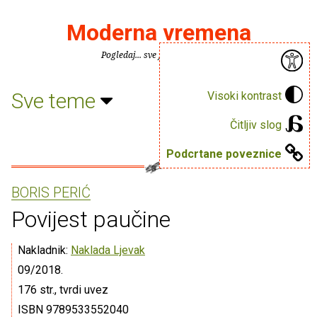
Moderna vremena
Pogledaj... sve je puno knjiga.
Sve teme
Visoki kontrast
Čitljiv slog
Podcrtane poveznice
BORIS PERIĆ
Povijest paučine
Nakladnik:
Naklada Ljevak
09/2018.
176 str., tvrdi uvez
ISBN 9789533552040