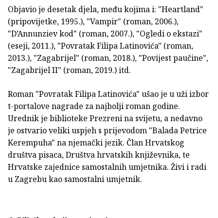
Objavio je desetak djela, među kojima i: "Heartland"
(pripovijetke, 1995.), "Vampir" (roman, 2006.),
"D’Annunziev kod" (roman, 2007.), "Ogledi o ekstazi"
(eseji, 2011.), "Povratak Filipa Latinovića" (roman,
2013.), "Zagabrijel" (roman, 2018.), "Povijest paučine",
"Zagabrijel II" (roman, 2019.) itd.
Roman "Povratak Filipa Latinovića" ušao je u uži izbor
t-portalove nagrade za najbolji roman godine.
Urednik je biblioteke Prezreni na svijetu, a nedavno
je ostvario veliki uspjeh s prijevodom "Balada Petrice
Kerempuha" na njemački jezik. Član Hrvatskog
društva pisaca, Društva hrvatskih književnika, te
Hrvatske zajednice samostalnih umjetnika. Živi i radi
u Zagrebu kao samostalni umjetnik.