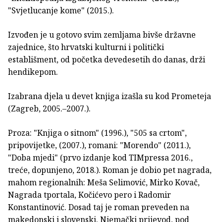
"Svjetlucanje kome" (2015.).
Izvođen je u gotovo svim zemljama bivše državne
zajednice, što hrvatski kulturni i politički
establišment, od početka devedesetih do danas, drži
hendikepom.
Izabrana djela u devet knjiga izašla su kod Prometeja
(Zagreb, 2005.–2007.).
Proza: "Knjiga o sitnom" (1996.), "505 sa crtom",
pripovijetke, (2007.), romani: "Morendo" (2011.),
"Doba mjedi" (prvo izdanje kod TIMpressa 2016.,
treće, dopunjeno, 2018.). Roman je dobio pet nagrada,
mahom regionalnih: Meša Selimović, Mirko Kovač,
Nagrada tportala, Kočićevo pero i Radomir
Konstantinović. Dosad taj je roman preveden na
makedonski i slovenski. Njemački prijevod, pod