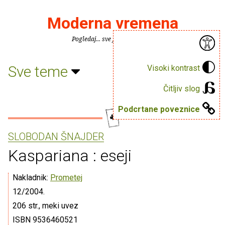
Moderna vremena
Pogledaj... sve je puno knjiga.
Sve teme
Visoki kontrast
Čitljiv slog
Podcrtane poveznice
SLOBODAN ŠNAJDER
Kaspariana : eseji
Nakladnik:
Prometej
12/2004.
206 str., meki uvez
ISBN 9536460521