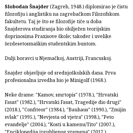
Slobodan Šnajder
(Zagreb, 1948.) diplomirao je čistu
filozofiju i anglistiku na zagrebačkom Filozofskom
fakultetu. Taj je što se filozofije tiče u doba
Šnajderova studiranja bio obilježen teorijskim
doprinosima Praxisove škole; također i uvelike
šezdesetosmaškim studentskim buntom.
Dulji boravci u Njemačkoj, Austriji, Francuskoj.
Šnajder objavljuje od srednjoškolskih dana. Prva
profesionalna izvedba bio je Minigolf (1968.).
Neke drame: "Kamov, smrtopis" (1978.), "Hrvatski
Faust" (1982.), "Hrvatski Faust, Tragedije dio drugi"
(2018.), "Confiteor" (1984.), "Bauhaus" (1990.), "Zmijin
svlak" (1995.), "Nevjesta od vjetra" (1998.), "Peto
evanđelje" (2004.), "Kosti u kamenu/Tito" (2007.),
"Enciklopedija izgubljenog vremena" (2012.),