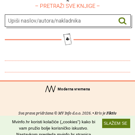
– PRETRAŽI SVE KNJIGE –
Moderna vremena
Sva prava pridržana © MV Info d.o.o. 2026. • Kriv je
Fiktiv
Mvinfo.hr koristi kolačiće („cookies“) kako bi
SLAŽEM SE
O nama
•
Pomoć
•
Uvjeti korištenja
•
RSS kanali
vam pružio bolje korisničko iskustvo.
Nastavkom pregleda mvinfo.hr stranica