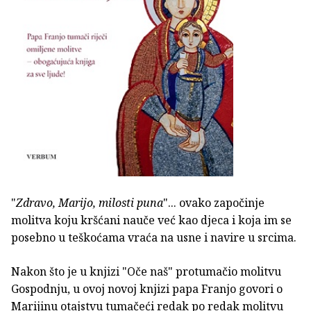
"
Zdravo, Marijo, milosti puna
"... ovako započinje
molitva koju kršćani nauče već kao djeca i koja im se
posebno u teškoćama vraća na usne i navire u srcima.
Nakon što je u knjizi "Oče naš" protumačio molitvu
Gospodnju, u ovoj novoj knjizi papa Franjo govori o
Marijinu otajstvu tumačeći redak po redak molitvu