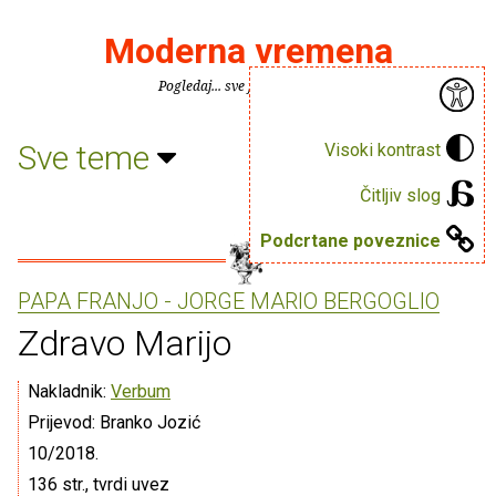
Moderna vremena
Pogledaj... sve je puno knjiga.
Sve teme
Visoki kontrast
Čitljiv slog
Podcrtane poveznice
PAPA FRANJO - JORGE MARIO BERGOGLIO
Zdravo Marijo
Nakladnik:
Verbum
Prijevod: Branko Jozić
10/2018.
136 str., tvrdi uvez