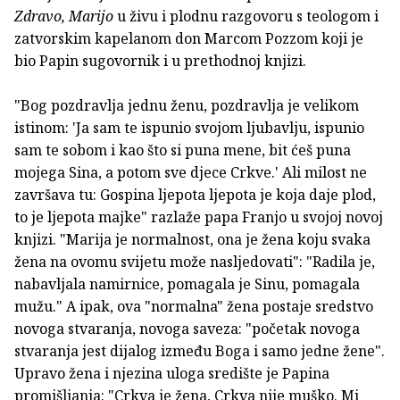
Zdravo, Marijo
u živu i plodnu razgovoru s teologom i
zatvorskim kapelanom don Marcom Pozzom koji je
bio Papin sugovornik i u prethodnoj knjizi.
"Bog pozdravlja jednu ženu, pozdravlja je velikom
istinom: 'Ja sam te ispunio svojom ljubavlju, ispunio
sam te sobom i kao što si puna mene, bit ćeš puna
mojega Sina, a potom sve djece Crkve.' Ali milost ne
završava tu: Gospina ljepota ljepota je koja daje plod,
to je ljepota majke" razlaže papa Franjo u svojoj novoj
knjizi. "Marija je normalnost, ona je žena koju svaka
žena na ovomu svijetu može nasljedovati": "Radila je,
nabavljala namirnice, pomagala je Sinu, pomagala
mužu." A ipak, ova "normalna" žena postaje sredstvo
novoga stvaranja, novoga saveza: "početak novoga
stvaranja jest dijalog između Boga i samo jedne žene".
Upravo žena i njezina uloga središte je Papina
promišljanja: "Crkva je žena, Crkva nije muško. Mi