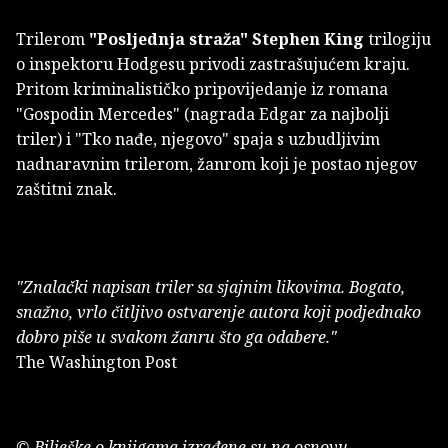
Trilerom
"Posljednja straža"
Stephen King
trilogiju
o inspektoru Hodgesu privodi zastrašujućem kraju.
Pritom kriminalističko pripovijedanje iz romana
"Gospodin Mercedes" (nagrada Edgar za najbolji
triler) i "Tko nađe, njegovo" spaja s uzbudljivim
nadnaravnim trilerom, žanrom koji je postao njegov
zaštitni znak.
"Znalački napisan triler sa sjajnim likovima. Bogato,
snažno, vrlo čitljivo ostvarenje autora koji podjednako
dobro piše u svakom žanru što ga odabere."
The Washington Post
© Bilješke o knjigama izrađene su na osnovu