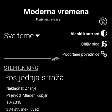
Moderna vremena
Pogledaj... sve je puno knjiga.
Sve teme
Visoki kontrast
Čitljiv slog
Podcrtane poveznice
STEPHEN KING
Posljednja straža
Nakladnik:
Znanje
Prijevod: Mladen Kopjar
10/2018.
384 str., meki uvez