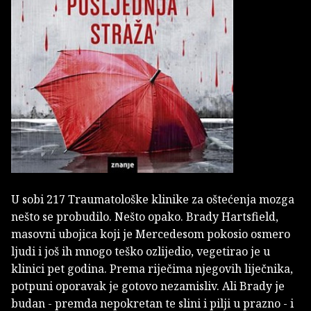
U sobi 217 Traumatološke klinike za oštećenja mozga
nešto se probudilo. Nešto opako. Brady Hartsfield,
masovni ubojica koji je Mercedesom pokosio osmero
ljudi i još ih mnogo teško ozlijedio, vegetirao je u
klinici pet godina. Prema riječima njegovih liječnika,
potpuni oporavak je gotovo nezamisliv. Ali Brady je
budan - premda nepokretan te slini i pilji u prazno - i