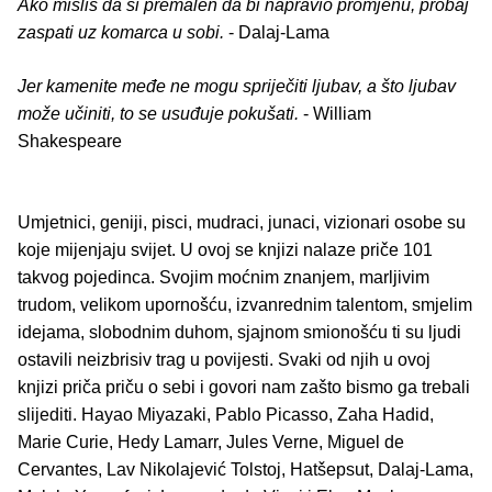
Ako misliš da si premalen da bi napravio promjenu, probaj
zaspati uz komarca u sobi.
- Dalaj-Lama
Jer kamenite međe ne mogu spriječiti ljubav, a što ljubav
može učiniti, to se usuđuje pokušati.
- William
Shakespeare
Umjetnici, geniji, pisci, mudraci, junaci, vizionari osobe su
koje mijenjaju svijet. U ovoj se knjizi nalaze priče 101
takvog pojedinca. Svojim moćnim znanjem, marljivim
trudom, velikom upornošću, izvanrednim talentom, smjelim
idejama, slobodnim duhom, sjajnom smionošću ti su ljudi
ostavili neizbrisiv trag u povijesti. Svaki od njih u ovoj
knjizi priča priču o sebi i govori nam zašto bismo ga trebali
slijediti. Hayao Miyazaki, Pablo Picasso, Zaha Hadid,
Marie Curie, Hedy Lamarr, Jules Verne, Miguel de
Cervantes, Lav Nikolajević Tolstoj, Hatšepsut, Dalaj-Lama,