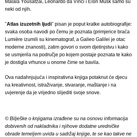
Malala Yousafzai, Leonardo da Vinci i Elon Musk samo su
neki od njih.
"
Atlas izuzetnih ljudi
" pisan je poput kratke autobiografije:
svaka osoba navodi po čemu je poznata (primjerice braća
Lumière izumili su kinematograf, a Galieo Galilei je otac
moderne znanosti), zatim govori o svom djetinjstvu i kako
se usmjerila na područje po kojem postaje poznata te kako
je dostigla vrhunce u onome čime se bavila.
Ova nadahnjujuća i inspirativna knjiga potaknut će djecu
na kreativnost, istraživanje, stvaranje, maštanje i na
uvjerenje da je vrijedno slijediti svoje snove.
© Bilješke o knjigama izrađene su na osnovu informacija
dobivenih od nakladnika i njihove dodatne uredničke
obrade temeljem uvida u sadržaj knjige, te se kao takve ne