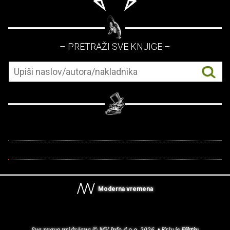
– PRETRAŽI SVE KNJIGE –
Moderna vremena
Sva prava pridržana © MV Info d.o.o. 2026. • Kriv je
Fiktiv