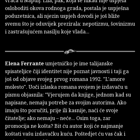
vraća u Napulj. Lila, pak, koja se nikad nije uspjela
osloboditi okova rodnoga grada, postala je uspješna
poduzetnica, ali njezin uspjeh dovodi je još bliže
svemu što je oduvijek prezirala: nepotizmu, šovinizmu
i zastrašujućem nasilju koje vlada...
Elena Ferrante
umjetničko je ime talijanske
spisateljice čiji identitet nije poznat javnosti i taji ga
još od objave svojeg prvog romana 1992. "L'amore
molesto". Uoči izlaska romana svojem je izdavaču u
pismu objasnila: "Vjerujem da knjige, jednom kad su
napisane, nemaju potrebe za svojim autorima. Ako
imaju što poručiti, prije ili kasnije, naći će svoje
čitatelje; ako nemaju – neće... Osim toga, zar
promocija ne košta? Bit ću autor koji će najmanje
koštati vašu izdavačku kuću. Poštedjet ću vas čak i