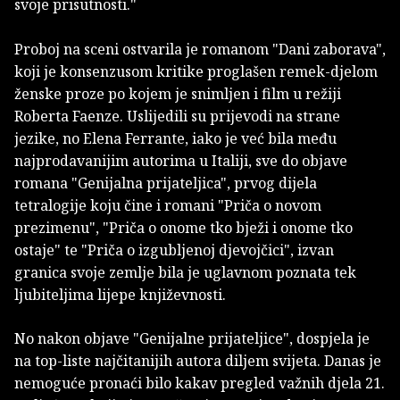
svoje prisutnosti."
Proboj na sceni ostvarila je romanom "Dani zaborava",
koji je konsenzusom kritike proglašen remek-djelom
ženske proze po kojem je snimljen i film u režiji
Roberta Faenze. Uslijedili su prijevodi na strane
jezike, no Elena Ferrante, iako je već bila među
najprodavanijim autorima u Italiji, sve do objave
romana "Genijalna prijateljica", prvog dijela
tetralogije koju čine i romani "Priča o novom
prezimenu", "Priča o onome tko bježi i onome tko
ostaje" te "Priča o izgubljenoj djevojčici", izvan
granica svoje zemlje bila je uglavnom poznata tek
ljubiteljima lijepe književnosti.
No nakon objave "Genijalne prijateljice", dospjela je
na top-liste najčitanijih autora diljem svijeta. Danas je
nemoguće pronaći bilo kakav pregled važnih djela 21.