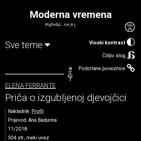
Moderna vremena
Pogledaj... sve je puno knjiga.
Sve teme
Visoki kontrast
Čitljiv slog
Podcrtane poveznice
ELENA FERRANTE
Priča o izgubljenoj djevojčici
Nakladnik:
Profil
Prijevod: Ana Badurina
11/2018.
504 str., meki uvez