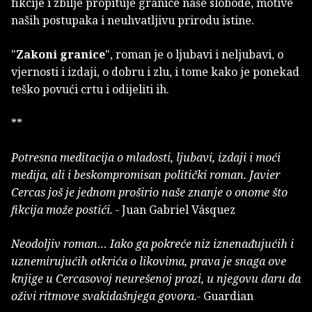
fikcije i zbilje propituje granice naše slobode, motive
naših postupaka i neuhvatljivu prirodu istine.
"
Zakoni granice
", roman je o ljubavi i neljubavi, o
vjernosti i izdaji, o dobru i zlu, i tome kako je ponekad
teško povući crtu i odijeliti ih.
**
Potresna meditacija o mladosti, ljubavi, izdaji i moći
medija, ali i beskompromisan politički roman. Javier
Cercas još je jednom proširio naše znanje o onome što
fikcija može postići. -
Juan Gabriel Vásquez
Neodoljiv roman… Iako ga pokreće niz iznenađujućih i
uznemirujućih otkrića o likovima, prava je snaga ove
knjige u Cercasovoj neurešenoj prozi, u njegovu daru da
oživi ritmove svakidašnjega govora.-
Guardian