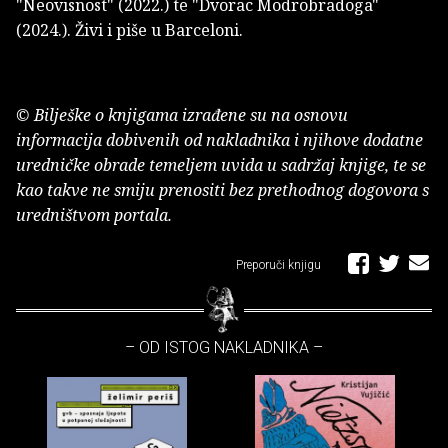
"Neovisnost" (2022.) te "Dvorac Modrobradoga"
(2024.). Živi i piše u Barceloni.
© Bilješke o knjigama izrađene su na osnovu
informacija dobivenih od nakladnika i njihove dodatne
uredničke obrade temeljem uvida u sadržaj knjige, te se
kao takve ne smiju prenositi bez prethodnog dogovora s
uredništvom portala.
Preporuči knjigu
– OD ISTOG NAKLADNIKA –