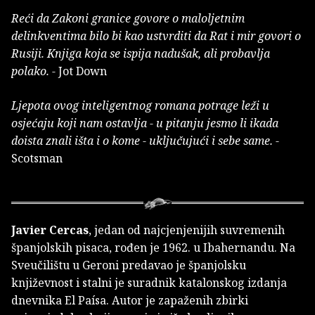
Reći da Zakoni granice govore o maloljetnim
delinkventima bilo bi kao ustvrditi da Rat i mir govori o
Rusiji. Knjiga koja se ispija nadušak, ali probavlja
polako. -
Jot Down
Ljepota ovog inteligentnog romana potrage leži u
osjećaju koji nam ostavlja - u pitanju jesmo li ikada
doista znali išta i o kome - uključujući i sebe same. -
Scotsman
Javier Cercas
, jedan od najcjenjenijih suvremenih
španjolskih pisaca, rođen je 1962. u Ibahernandu. Na
Sveučilištu u Geroni predavao je španjolsku
književnost i stalni je suradnik katalonskog izdanja
dnevnika El Paísa. Autor je zapaženih zbirki