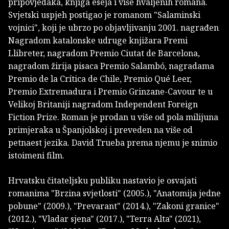
pripovjedaka, knjiga eseja i više hvaljenih romana.
Svjetski uspjeh postigao je romanom "Salaminski
vojnici", koji je ubrzo po objavljivanju 2001. nagrađen
Nagradom katalonske udruge knjižara Premi
Llibreter, nagradom Premio Ciutat de Barcelona,
nagradom žirija pisaca Premio Salambó, nagradama
Premio de la Crítica de Chile, Premio Qué Leer,
Premio Extremadura i Premio Grinzane-Cavour te u
Velikoj Britaniji nagradom Independent Foreign
Fiction Prize. Roman je prodan u više od pola milijuna
primjeraka u Španjolskoj i preveden na više od
petnaest jezika. David Trueba prema njemu je snimio
istoimeni film.
Hrvatsku čitateljsku publiku nastavio je osvajati
romanima "Brzina svjetlosti" (2005.), "Anatomija jedne
pobune" (2009.), "Prevarant" (2014.), "Zakoni granice"
(2012.), "Vladar sjena" (2017.), "Terra Alta" (2021),