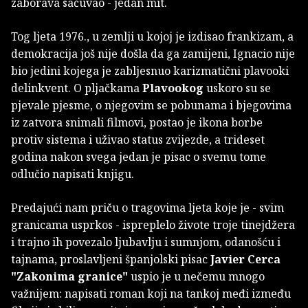
zaborava sačuvao - jedan mit.
Tog ljeta 1976., u zemlji u kojoj je izdisao frankizam, a
demokracija još nije došla da ga zamijeni, Ignacio nije
bio jedini kojega je zabljesnuo karizmatični plavooki
delinkvent. O pljačkama
Plavookog
uskoro su se
pjevale pjesme, o njegovim se pobunama i bjegovima
iz zatvora snimali filmovi, postao je ikona borbe
protiv sistema i uživao status zvijezde, a trideset
godina nakon svega jedan je pisac o svemu tome
odlučio napisati knjigu.
Predajući nam priču o tragovima ljeta koje je - svim
granicama usprkos - ispreplelo živote troje tinejdžera
i trajno ih povezalo ljubavlju i sumnjom, odanošću i
tajnama, proslavljeni španjolski pisac
Javier Cerca
"Zakonima granice"
uspio je u nečemu mnogo
važnijem: napisati roman koji na tankoj međi između