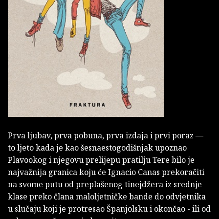
Prva ljubav, prva pobuna, prva izdaja i prvi poraz —
to ljeto kada je kao šesnaestogodišnjak upoznao
Plavookog i njegovu prelijepu pratilju Tere bilo je
najvažnija granica koju će Ignacio Canas prekoračiti
na svome putu od preplašenog tinejdžera iz srednje
klase preko člana maloljetničke bande do odvjetnika
u slučaju koji je protresao Španjolsku i okončao - ili od