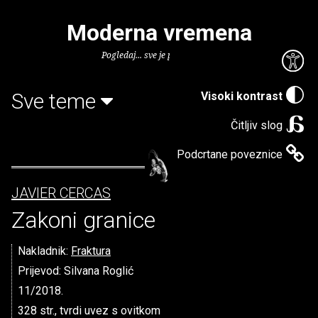
Moderna vremena
Pogledaj... sve je puno knjiga.
Sve teme
Visoki kontrast
Čitljiv slog
Podcrtane poveznice
JAVIER CERCAS
Zakoni granice
Nakladnik:
Fraktura
Prijevod: Silvana Roglić
11/2018.
328 str., tvrdi uvez s ovitkom