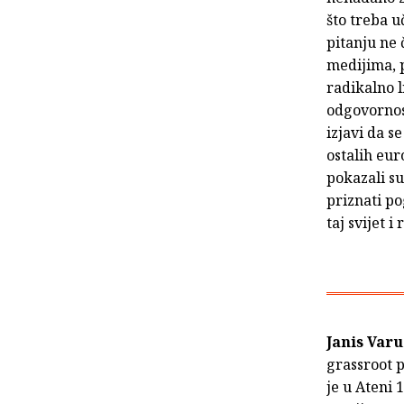
što treba u
pitanju ne 
medijima, 
radikalno 
odgovornos
izjavi da s
ostalih eur
pokazali su
priznati po
taj svijet 
Janis Varu
grassroot 
je u Ateni 