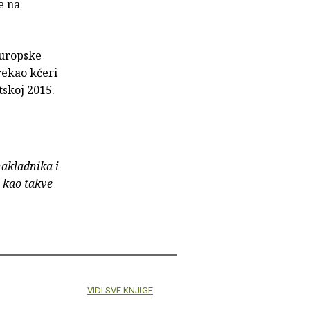
e na
Europske
rekao kćeri
tskoj 2015.
nakladnika i
e kao takve
VIDI SVE KNJIGE