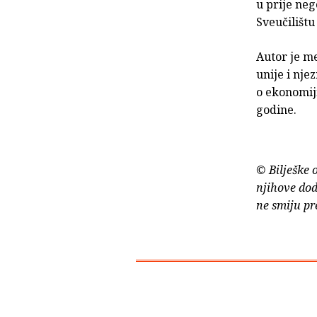
u prije neg
Sveučilištu
Autor je m
unije i nje
o ekonomiji
godine.
© Bilješke 
njihove dod
ne smiju pr