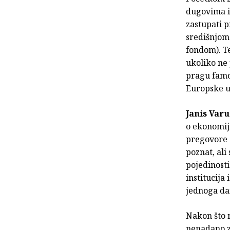
dugovima i 
zastupati 
središnjo
fondom). Te
ukoliko ne 
pragu famoz
Europske u
Janis Varu
o ekonomiji
pregovore o
poznat, ali
pojedinosti
institucija
jednoga da
Nakon što n
nenadano za