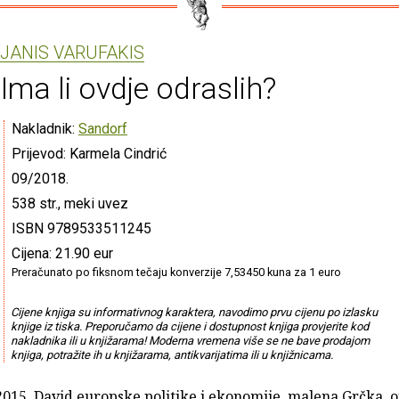
JANIS VARUFAKIS
Ima li ovdje odraslih?
Nakladnik:
Sandorf
Prijevod: Karmela Cindrić
09/2018.
538 str., meki uvez
ISBN 9789533511245
Cijena: 21.90 eur
Preračunato po fiksnom tečaju konverzije 7,53450 kuna za 1 euro
Cijene knjiga su informativnog karaktera, navodimo prvu cijenu po izlasku
knjige iz tiska. Preporučamo da cijene i dostupnost knjiga provjerite kod
nakladnika ili u knjižarama! Moderna vremena više se ne bave prodajom
knjiga, potražite ih u knjižarama, antikvarijatima ili u knjižnicama.
015. David europske politike i ekonomije, malena Grčka, 