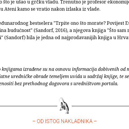
o što je ušao u grčku vladu. Trenutno je profesor ekonomij
 u Ateni kamo se vratio nakon izlaska iz vlade.
eđunarodnog bestselera "Trpite ono što morate? Povijest 
zina budućnost" (Sandorf, 2016), a njegova knjiga "Što sam 
" (Sandorf) bila je jedna od najprodavanijih knjiga u Hrva
o knjigama izrađene su na osnovu informacija dobivenih od 
atne uredničke obrade temeljem uvida u sadržaj knjige, te s
enositi bez prethodnog dogovora s uredništvom portala.
– OD ISTOG NAKLADNIKA –