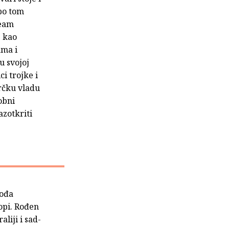
 po tom
ream
e kao
ama i
u svojoj
i trojke i
grčku vladu
obni
azotkriti
.
vođa
opi. Rođen
liji i sad-