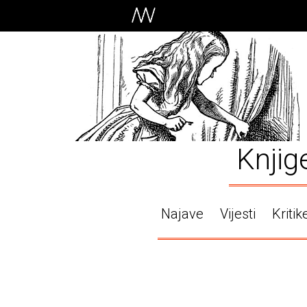
Knjig
Najave
Vijesti
Kritik