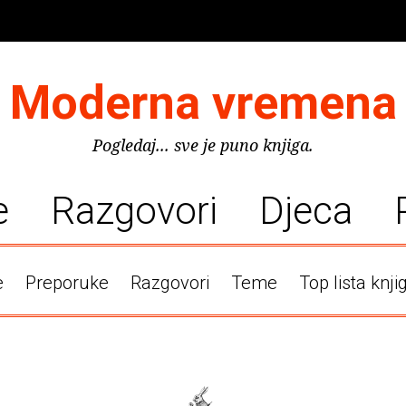
Moderna vremena
Pogledaj... sve je puno knjiga.
e
Razgovori
Djeca
e
Preporuke
Razgovori
Teme
Top lista knji