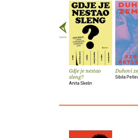
Gdje je nestao
Duhovi z
sleng?
Sibila Petle
Anita Skelin