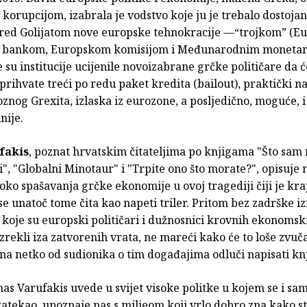
korupcijom, izabrala je vodstvo koje ju je trebalo dostoja
pred Golijatom nove europske tehnokracije —“trojkom” (
m bankom, Europskom komisijom i Međunarodnim moneta
 su institucije ucijenile novoizabrane grčke političare da ć
prihvate treći po redu paket kredita (bailout), praktički na
nog Grexita, izlaska iz eurozone, a posljedično, moguće, i 
nije.
fakis
, poznat hrvatskim čitateljima po knjigama "Što sam
", "Globalni Minotaur" i "Trpite ono što morate?", opisuje
ko spašavanja grčke ekonomije u ovoj tragediji čiji je kra
 se unatoč tome čita kao napeti triler. Pritom bez zadrške iz
 koje su europski političari i dužnosnici krovnih ekonomsk
 izrekli iza zatvorenih vrata, ne mareći kako će to loše zvuč
na netko od sudionika o tim događajima odluči napisati kn
as Varufakis uvede u svijet visoke politke u kojem se i sam
tekao, upoznaje nas s miljeom koji vrlo dobro zna kako stv