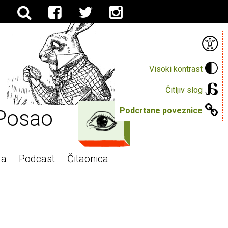
Visoki kontrast
Čitljiv slog
Posao
Podcrtane poveznice
ga
Podcast
Čitaonica