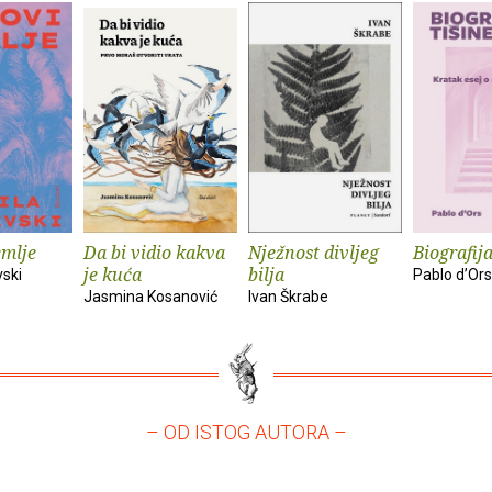
emlje
Da bi vidio kakva
Nježnost divljeg
Biografija
je kuća
bilja
vski
Pablo d’Ors
Jasmina Kosanović
Ivan Škrabe
– OD ISTOG AUTORA –