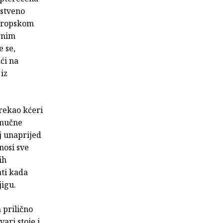
nstveno
Europskom
rnim
e se,
ći na
iz
 rekao kćeri
 mučne
j unaprijed
nosi sve
ih
ati kada
jigu.
 prilično
ari stoje i