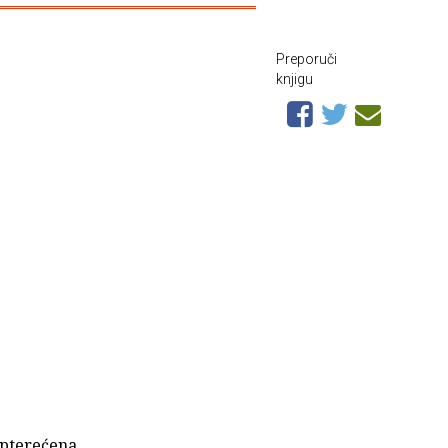
Preporuči
knjigu
opterećena