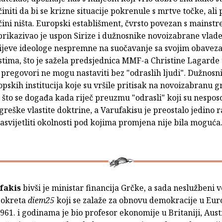
činiti da bi se krizne situacije pokrenule s mrtve točke, ali
čini ništa. Europski establišment, čvrsto povezan s mainst
prikazivao je uspon Sirize i dužnosnike novoizabrane vlad
lijeve ideologe nespremne na suočavanje sa svojim obavez
tima, što je sažela predsjednica MMF-a Christine Lagarde 
e pregovori ne mogu nastaviti bez "odraslih ljudi". Dužnosnic
opskih institucija koje su vršile pritisak na novoizabranu 
 što se događa kada riječ preuzmu "odrasli" koji su nespos
greške vlastite doktrine, a Varufakisu je preostalo jedino r
i rasvijetliti okolnosti pod kojima promjena nije bila moguća
fakis
bivši je ministar financija Grčke, a sada neslužbeni 
pokreta
diem25
koji se zalaže za obnovu demokracije u Eur
1961. i godinama je bio profesor ekonomije u Britaniji, Austra