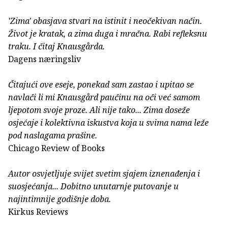
'Zima' obasjava stvari na istinit i neočekivan način.
Život je kratak, a zima duga i mračna. Rabi refleksnu
traku. I čitaj Knausgårda.
Dagens næringsliv
Čitajući ove eseje, ponekad sam zastao i upitao se
navlači li mi Knausgård paučinu na oči već samom
ljepotom svoje proze. Ali nije tako... Zima doseže
osjećaje i kolektivna iskustva koja u svima nama leže
pod naslagama prašine.
Chicago Review of Books
Autor osvjetljuje svijet svetim sjajem iznenađenja i
suosjećanja... Dobitno unutarnje putovanje u
najintimnije godišnje doba.
Kirkus Reviews