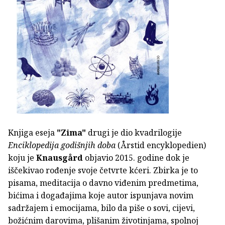
Knjiga eseja
"Zima"
drugi je dio kvadrilogije
Enciklopedija godišnjih doba
(Årstid encyklopedien)
koju je
Knausgård
objavio 2015. godine dok je
iščekivao rođenje svoje četvrte kćeri. Zbirka je to
pisama, meditacija o davno viđenim predmetima,
bićima i događajima koje autor ispunjava novim
sadržajem i emocijama, bilo da piše o sovi, cijevi,
božićnim darovima, plišanim životinjama, spolnoj