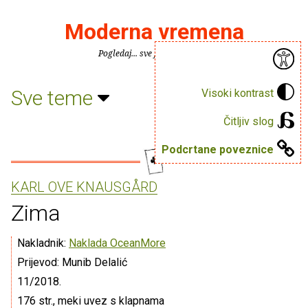
Moderna vremena
Pogledaj... sve je puno knjiga.
Sve teme
Visoki kontrast
Čitljiv slog
Podcrtane poveznice
KARL OVE KNAUSGÅRD
Zima
Nakladnik:
Naklada OceanMore
Prijevod: Munib Delalić
11/2018.
176 str., meki uvez s klapnama