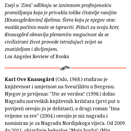
Eseji u 'Zimi' odlikuju se iznimnom profinjenošću
promišljanja koja je privukla tolike čitatelje ranijim
[Knausgårdovim] djelima. Šteta koju je njegov otac
možda počinio može se ispraviti. Pišući za svoju kćer,
Knausgård obnavlja plemenitu mogućnost da se
civilizirani život provede istražujući svijet sa
znatiželjom i divljenjem.
Los Angeles Review of Books
Karl Ove Knausgård
(Oslo, 1968.) studirao je
književnost i umjetnost na Sveučilištu u Bergenu.
Njegov je prvijenac "Ute av verden" (1998.) dobio
Nagradu norveških književnih kritičara (prvi put u
povijesti osvojio ju je debitant), a drugi roman "Ima
vrijeme za sve" (2004.) osvojio je niz nagrada i
nominiran je za Nagradu Nordijskoga vijeća. Od 2009.
do 2011. objavljuje heksalog "Moja borba" (Min