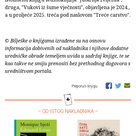
druga, "Vukovi iz šume vječnosti", objavljena je 2024.,
a u proljeće 2025. treća pod naslovom "Treće carstvo".
© Bilješke o knjigama izrađene su na osnovu
informacija dobivenih od nakladnika i njihove dodatne
uredničke obrade temeljem uvida u sadržaj knjige, te se
kao takve ne smiju prenositi bez prethodnog dogovora s
uredništvom portala.
Preporuči knjigu
– OD ISTOG NAKLADNIKA –