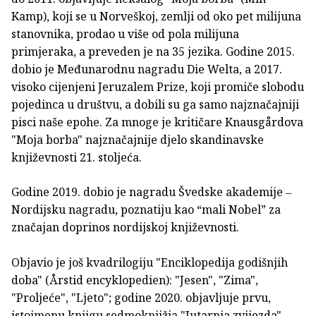
Kamp), koji se u Norveškoj, zemlji od oko pet milijuna
stanovnika, prodao u više od pola milijuna
primjeraka, a preveden je na 35 jezika. Godine 2015.
dobio je Međunarodnu nagradu Die Welta, a 2017.
visoko cijenjeni Jeruzalem Prize, koji promiče slobodu
pojedinca u društvu, a dobili su ga samo najznačajniji
pisci naše epohe. Za mnoge je kritičare Knausgårdova
"Moja borba" najznačajnije djelo skandinavske
književnosti 21. stoljeća.
Godine 2019. dobio je nagradu Švedske akademije ‒
Nordijsku nagradu, poznatiju kao “mali Nobel” za
značajan doprinos nordijskoj književnosti.
Objavio je još kvadrilogiju "Enciklopedija godišnjih
doba" (Årstid encyklopedien): "Jesen", "Zima",
"Proljeće", "Ljeto"; godine 2020. objavljuje prvu,
istoimenu knjigu sedmoknjižja "Jutarnja zvijezda",