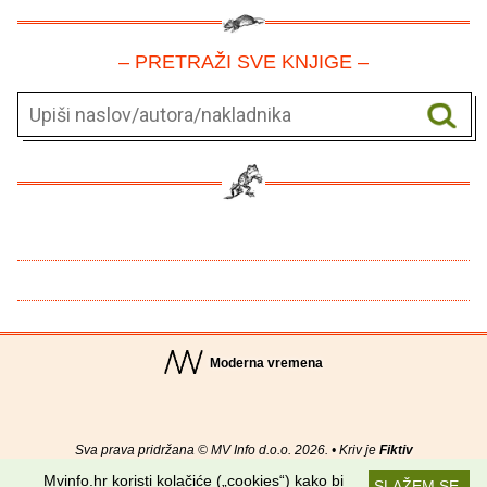
– PRETRAŽI SVE KNJIGE –
Moderna vremena
Sva prava pridržana © MV Info d.o.o. 2026. • Kriv je
Fiktiv
Mvinfo.hr koristi kolačiće („cookies“) kako bi
SLAŽEM SE