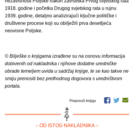
nezavisnosti Poljske nakon završetka Prvog svjetskog rata
1918. godine i početka Drugog svjetskog rata u rujnu
1939. godine, detaljno analizirajući ključne političke i
društvene procese koji su obilježili prva desetljeća
neovisne Poljske.
© Bilješke o knjigama izrađene su na osnovu informacija
dobivenih od nakladnika i njihove dodatne uredničke
obrade temeljem uvida u sadržaj knjige, te se kao takve ne
smiju prenositi bez prethodnog dogovora s uredništvom
portala.
Preporuči knjigu
– OD ISTOG NAKLADNIKA –