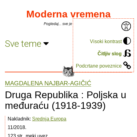
Moderna vremena
Pogledaj... sve je puno knjiga.
Sve teme
Visoki kontrast
Čitljiv slog
Podcrtane poveznice
MAGDALENA NAJBAR-AGIČIĆ
Druga Republika : Poljska u
međuraću (1918-1939)
Nakladnik:
Srednja Europa
11/2018.
123 str., meki uvez