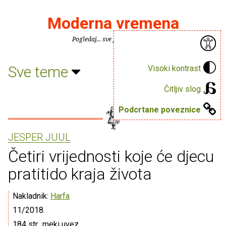
Moderna vremena
Pogledaj... sve je puno knjiga.
Sve teme
Visoki kontrast
Čitljiv slog
Podcrtane poveznice
JESPER JUUL
Četiri vrijednosti koje će djecu
pratitido kraja života
Nakladnik:
Harfa
11/2018.
184 str., meki uvez