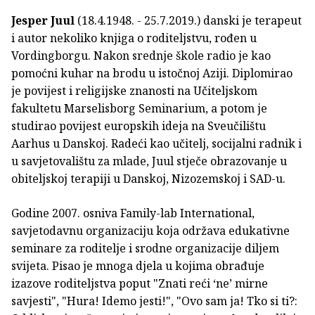
Jesper Juul
(18.4.1948. - 25.7.2019.) danski je terapeut
i autor nekoliko knjiga o roditeljstvu, rođen u
Vordingborgu. Nakon srednje škole radio je kao
pomoćni kuhar na brodu u istočnoj Aziji. Diplomirao
je povijest i religijske znanosti na Učiteljskom
fakultetu Marselisborg Seminarium, a potom je
studirao povijest europskih ideja na Sveučilištu
Aarhus u Danskoj. Radeći kao učitelj, socijalni radnik i
u savjetovalištu za mlade, Juul stječe obrazovanje u
obiteljskoj terapiji u Danskoj, Nizozemskoj i SAD-u.
Godine 2007. osniva Family-lab International,
savjetodavnu organizaciju koja održava edukativne
seminare za roditelje i srodne organizacije diljem
svijeta. Pisao je mnoga djela u kojima obrađuje
izazove roditeljstva poput "Znati reći ‘ne’ mirne
savjesti", "Hura! Idemo jesti!", "Ovo sam ja! Tko si ti?: