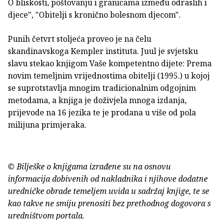
O bliskosti, poštovanju i granicama između odraslih i
djece", "Obitelji s kronično bolesnom djecom".
Punih četvrt stoljeća proveo je na čelu
skandinavskoga Kempler instituta. Juul je svjetsku
slavu stekao knjigom Vaše kompetentno dijete: Prema
novim temeljnim vrijednostima obitelji (1995.) u kojoj
se suprotstavlja mnogim tradicionalnim odgojnim
metodama, a knjiga je doživjela mnoga izdanja,
prijevode na 16 jezika te je prodana u više od pola
milijuna primjeraka.
© Bilješke o knjigama izrađene su na osnovu
informacija dobivenih od nakladnika i njihove dodatne
uredničke obrade temeljem uvida u sadržaj knjige, te se
kao takve ne smiju prenositi bez prethodnog dogovora s
uredništvom portala.