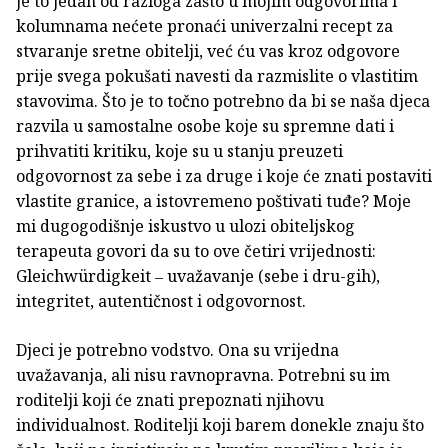
je to jedan od razloga zašto u mojim odgovorima i
kolumnama nećete pronaći univerzalni recept za
stvaranje sretne obitelji, već ću vas kroz odgovore
prije svega pokušati navesti da razmislite o vlastitim
stavovima. Što je to točno potrebno da bi se naša djeca
razvila u samostalne osobe koje su spremne dati i
prihvatiti kritiku, koje su u stanju preuzeti
odgovornost za sebe i za druge i koje će znati postaviti
vlastite granice, a istovremeno poštivati tuđe? Moje
mi dugogodišnje iskustvo u ulozi obiteljskog
terapeuta govori da su to ove četiri vrijednosti:
Gleichwürdigkeit ‒ uvažavanje (sebe i dru-gih),
integritet, autentičnost i odgovornost.
Djeci je potrebno vodstvo. Ona su vrijedna
uvažavanja, ali nisu ravnopravna. Potrebni su im
roditelji koji će znati prepoznati njihovu
individualnost. Roditelji koji barem donekle znaju što