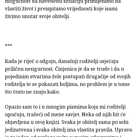
mogućnost da navedenu situaciju primijenimo na
vlastiti život i preispitamo vrijednosti koje isami
živimo unutar svoje obitelji.
***
Kada je riječ o odgoju, današnji roditelji osjećaju
priličnu nesigurnost. Činjenica je da se trude i da u
pojedinim stvarima žele postupati drugačije od svojih
roditelja te se pokazati boljima, no problem je u tome
što često ne znaju kako.
Opazio sam to i u mnogim pismima koja mi roditelji
upućuju, tražeći od mene savjet. Neka od njih bit će
objavljena u ovoj knjizi. Svaka je obitelj sama po sebi
jedinstvena i svaka obitelj ima vlastita pravila. Upravo