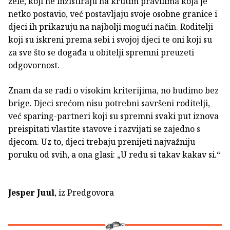
žele, koji ne inzistiraju na krutim pravilima koja je
netko postavio, već postavljaju svoje osobne granice i
djeci ih prikazuju na najbolji mogući način. Roditelji
koji su iskreni prema sebi i svojoj djeci te oni koji su
za sve što se događa u obitelji spremni preuzeti
odgovornost.
Znam da se radi o visokim kriterijima, no budimo bez
brige. Djeci srećom nisu potrebni savršeni roditelji,
već sparing-partneri koji su spremni svaki put iznova
preispitati vlastite stavove i razvijati se zajedno s
djecom. Uz to, djeci trebaju prenijeti najvažniju
poruku od svih, a ona glasi: „U redu si takav kakav si.“
Jesper Juul
, iz Predgovora