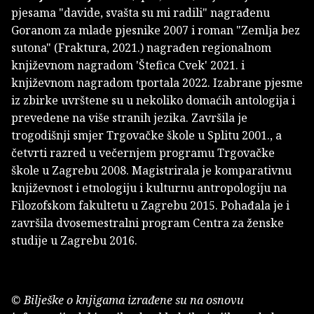
pjesama "davide, svašta su mi radili" nagrađenu
Goranom za mlade pjesnike 2007 i roman "Zemlja bez
sutona" (Fraktura, 2021.) nagrađen regionalnom
književnom nagradom 'Štefica Cvek' 2021. i
književnom nagradom tportala 2022. Izabrane pjesme
iz zbirke uvrštene su u nekoliko domaćih antologija i
prevedene na više stranih jezika. Završila je
trogodišnji smjer Trgovačke škole u Splitu 2001., a
četvrti razred u večernjem programu Trgovačke
škole u Zagrebu 2008. Magistrirala je komparativnu
književnost i etnologiju i kulturnu antropologiju na
Filozofskom fakultetu u Zagrebu 2015. Pohađala je i
završila dvosemestralni program Centra za ženske
studije u Zagrebu 2016.
© Bilješke o knjigama izrađene su na osnovu