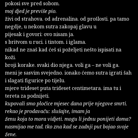
pokosi sve pred sobom.
moj djed je previše pio.
živi od strahova. od adrenalina. od prošlosti. pa tamo
negdje, u nekom sutra zakopaj glavu u
pijesak i govori: ovo nisam ja.
s britvom u ruci. i tintom. i iglama.
nikad ne znaš kad ćeš si poželjeti nešto ispisati na
koži.
broji korake. svaki dio njega. voli ga – ne voli ga.
meni je sasvim svejedno. ionako ćemo sutra igrati šah
i slagati figurice po tijelu.
mjere trideset puta trideset centimetara. ima tu i
tereta za podnijeti.
kupovali smo pločice mjesec dana prije njegove smrti.
rekao je prodavaču: slušajte, imam ja
ženu koja to mora vidjeti. mogu li jednu ponijeti doma?
nasmijao me tad. tko zna kad se zadnji put bojao svoje
žene.