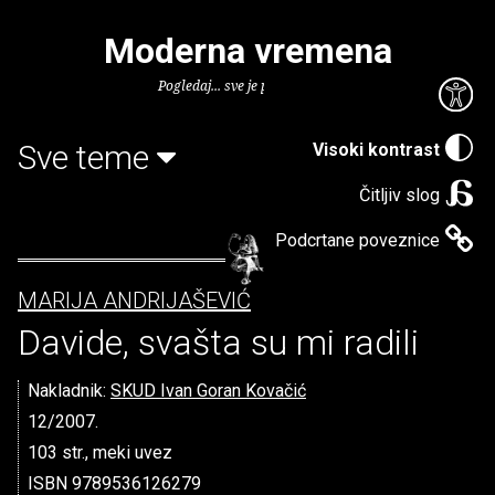
Moderna vremena
Pogledaj... sve je puno knjiga.
Sve teme
Visoki kontrast
Čitljiv slog
Podcrtane poveznice
MARIJA ANDRIJAŠEVIĆ
Davide, svašta su mi radili
Nakladnik:
SKUD Ivan Goran Kovačić
12/2007.
103 str., meki uvez
ISBN 9789536126279