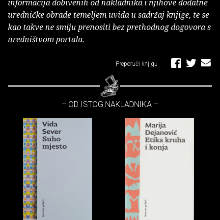
informacija dobivenih od nakladnika i njihove dodatne
uredničke obrade temeljem uvida u sadržaj knjige, te se
kao takve ne smiju prenositi bez prethodnog dogovora s
uredništvom portala.
Preporuči knjigu
– OD ISTOG NAKLADNIKA –