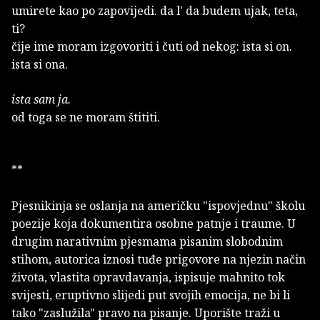
umirete kao po zapovijedi. da l' da budem ujak, teta,
ti?
čije ime moram izgovoriti i čuti od nekog: ista si on.
ista si ona.
ista sam ja.
od toga se ne moram štititi.
**
Pjesnikinja se oslanja na američku "ispovjednu" školu
poezije koja dokumentira osobne patnje i traume. U
drugim narativnim pjesmama pisanim slobodnim
stihom, autorica iznosi tuđe prigovore na njezin način
života, vlastita opravdavanja, ispisuje mahnito tok
svijesti, eruptivno slijedi put svojih emocija, ne bi li
tako "zaslužila" pravo na pisanje. Uporište traži u