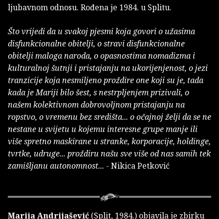
ljubavnom odnosu. Rođena je 1984. u Splitu.
Što vrijedi da u svakoj pjesmi koja govori o užasima
disfunkcionalne obitelji, o stravi disfunkcionalne
obitelji maloga naroda, o opasnostima nomadizma i
kulturalnoj šutnji i pristajanju na ukorijenjenost, o jezi
tranzicije koja nesmiljeno proždire one koji su je, tada
kada je Mariji bilo šest, s nestrpljenjem prizivali, o
našem kolektivnom dobrovoljnom pristajanju na
ropstvo, o vremenu bez središta... o očajnoj želji da se ne
nestane u svijetu u kojemu interesne grupe manje ili
više spretno maskirane u stranke, korporacije, holdinge,
tvrtke, udruge... proždiru našu sve više od nas samih tek
zamišljanu autonomnost...
- Nikica Petković
Marija Andrijašević
(Split, 1984.) objavila je zbirku