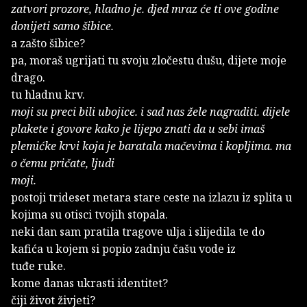
zatvori prozore, hladno je. djed mraz će ti ove godine
donijeti samo šibice.
a zašto šibice?
pa, moraš ugrijati tu svoju zločestu dušu, dijete moje
drago.
tu hladnu krv.
moji su preci bili ubojice. i sad nas žele nagraditi. dijele
plakete i govore kako je lijepo znati da u sebi imaš
plemićke krvi koja je baratala mačevima i kopljima. ma
o čemu pričate, ljudi
moji.
postoji trideset metara stare ceste na izlazu iz splita u
kojima su otisci tvojih stopala.
neki dan sam pratila tragove ulja i slijedila te do
kafića u kojem si popio zadnju čašu vode iz
tuđe ruke.
kome danas ukrasti identitet?
čiji život živjeti?