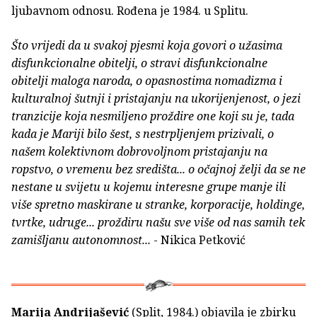
ljubavnom odnosu. Rođena je 1984. u Splitu.
Što vrijedi da u svakoj pjesmi koja govori o užasima
disfunkcionalne obitelji, o stravi disfunkcionalne
obitelji maloga naroda, o opasnostima nomadizma i
kulturalnoj šutnji i pristajanju na ukorijenjenost, o jezi
tranzicije koja nesmiljeno proždire one koji su je, tada
kada je Mariji bilo šest, s nestrpljenjem prizivali, o
našem kolektivnom dobrovoljnom pristajanju na
ropstvo, o vremenu bez središta... o očajnoj želji da se ne
nestane u svijetu u kojemu interesne grupe manje ili
više spretno maskirane u stranke, korporacije, holdinge,
tvrtke, udruge... proždiru našu sve više od nas samih tek
zamišljanu autonomnost...
- Nikica Petković
Marija Andrijašević
(Split, 1984.) objavila je zbirku