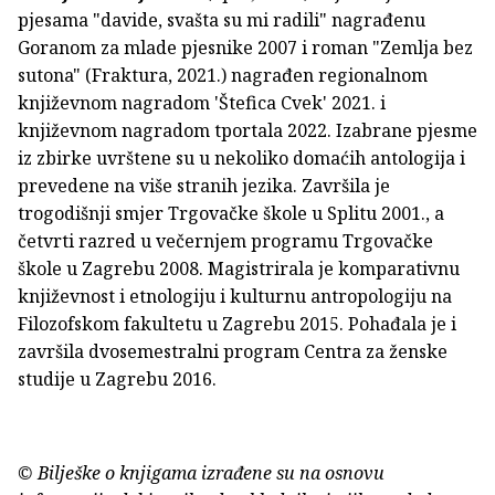
pjesama "davide, svašta su mi radili" nagrađenu
Goranom za mlade pjesnike 2007 i roman "Zemlja bez
sutona" (Fraktura, 2021.) nagrađen regionalnom
književnom nagradom 'Štefica Cvek' 2021. i
književnom nagradom tportala 2022. Izabrane pjesme
iz zbirke uvrštene su u nekoliko domaćih antologija i
prevedene na više stranih jezika. Završila je
trogodišnji smjer Trgovačke škole u Splitu 2001., a
četvrti razred u večernjem programu Trgovačke
škole u Zagrebu 2008. Magistrirala je komparativnu
književnost i etnologiju i kulturnu antropologiju na
Filozofskom fakultetu u Zagrebu 2015. Pohađala je i
završila dvosemestralni program Centra za ženske
studije u Zagrebu 2016.
© Bilješke o knjigama izrađene su na osnovu