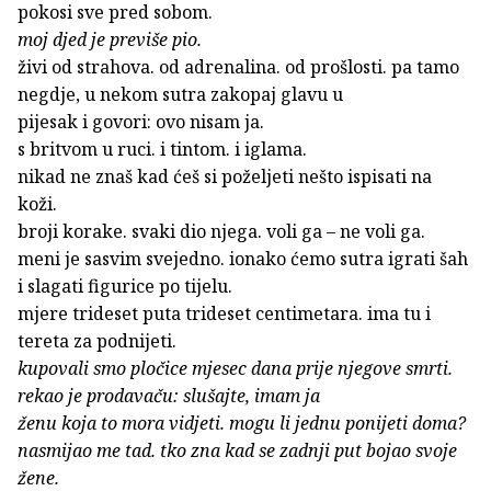
pokosi sve pred sobom.
moj djed je previše pio.
živi od strahova. od adrenalina. od prošlosti. pa tamo
negdje, u nekom sutra zakopaj glavu u
pijesak i govori: ovo nisam ja.
s britvom u ruci. i tintom. i iglama.
nikad ne znaš kad ćeš si poželjeti nešto ispisati na
koži.
broji korake. svaki dio njega. voli ga – ne voli ga.
meni je sasvim svejedno. ionako ćemo sutra igrati šah
i slagati figurice po tijelu.
mjere trideset puta trideset centimetara. ima tu i
tereta za podnijeti.
kupovali smo pločice mjesec dana prije njegove smrti.
rekao je prodavaču: slušajte, imam ja
ženu koja to mora vidjeti. mogu li jednu ponijeti doma?
nasmijao me tad. tko zna kad se zadnji put bojao svoje
žene.