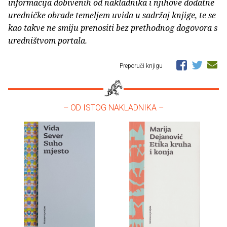
informacija dobivenih od nakladnika i njihove dodatne
uredničke obrade temeljem uvida u sadržaj knjige, te se
kao takve ne smiju prenositi bez prethodnog dogovora s
uredništvom portala.
Preporuči knjigu
– OD ISTOG NAKLADNIKA –