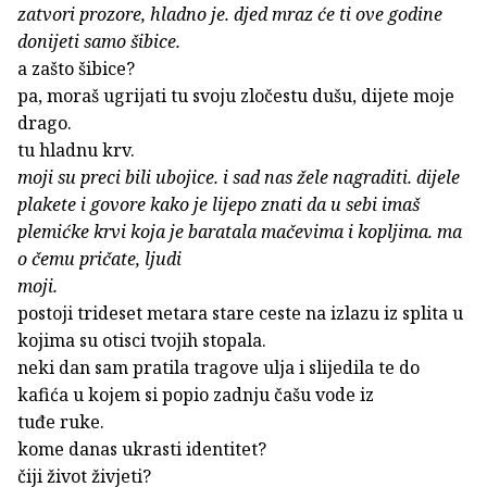
zatvori prozore, hladno je. djed mraz će ti ove godine
donijeti samo šibice.
a zašto šibice?
pa, moraš ugrijati tu svoju zločestu dušu, dijete moje
drago.
tu hladnu krv.
moji su preci bili ubojice. i sad nas žele nagraditi. dijele
plakete i govore kako je lijepo znati da u sebi imaš
plemićke krvi koja je baratala mačevima i kopljima. ma
o čemu pričate, ljudi
moji.
postoji trideset metara stare ceste na izlazu iz splita u
kojima su otisci tvojih stopala.
neki dan sam pratila tragove ulja i slijedila te do
kafića u kojem si popio zadnju čašu vode iz
tuđe ruke.
kome danas ukrasti identitet?
čiji život živjeti?