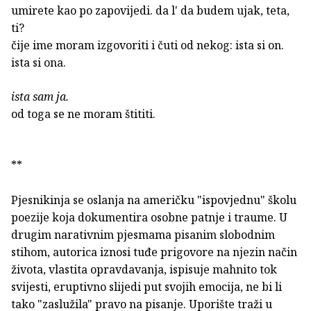
umirete kao po zapovijedi. da l' da budem ujak, teta,
ti?
čije ime moram izgovoriti i čuti od nekog: ista si on.
ista si ona.
ista sam ja.
od toga se ne moram štititi.
**
Pjesnikinja se oslanja na američku "ispovjednu" školu
poezije koja dokumentira osobne patnje i traume. U
drugim narativnim pjesmama pisanim slobodnim
stihom, autorica iznosi tuđe prigovore na njezin način
života, vlastita opravdavanja, ispisuje mahnito tok
svijesti, eruptivno slijedi put svojih emocija, ne bi li
tako "zaslužila" pravo na pisanje. Uporište traži u