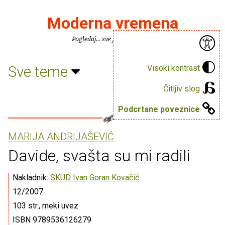
Moderna vremena
Pogledaj... sve je puno knjiga.
Sve teme
Visoki kontrast
Čitljiv slog
Podcrtane poveznice
MARIJA ANDRIJAŠEVIĆ
Davide, svašta su mi radili
Nakladnik:
SKUD Ivan Goran Kovačić
12/2007.
103 str., meki uvez
ISBN 9789536126279