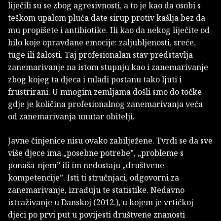
liječili su se zbog agresivnosti, a to je kao da osobi s
teškom upalom pluća date sirup protiv kašlja bez da
mu propišete i antibiotike. Ili kao da nekog liječite od
bilo koje opravdane emocije: zaljubljenosti, sreće,
tuge ili žalosti. Taj profesionalan stav predstavlja
zanemarivanje na istom stupnju kao i zanemarivanje
zbog kojeg ta djeca i mladi postanu tako ljuti i
frustrirani. U mnogim zemljama došli smo do točke
gdje je količina profesionalnog zanemarivanja veća
od zanemarivanja unutar obitelji.
Javne činjenice nisu ovako zabilježene. Tvrdi se da sve
više djece ima „posebne potrebe”, „probleme s
ponaša-njem” ili im nedostaju „društvene
kompetencije”. Isti ti stručnjaci, odgovorni za
zanemarivanje, izrađuju te statistike. Nedavno
istraživanje u Danskoj (2012.), u kojem je vrtićkoj
djeci po prvi put u povijesti društvene znanosti