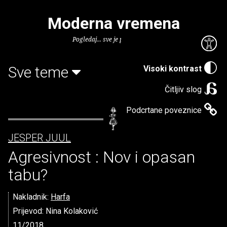
Moderna vremena
Pogledaj... sve je puno knjiga.
Sve teme
Visoki kontrast
Čitljiv slog
Podcrtane poveznice
JESPER JUUL
Agresivnost : Nov i opasan
tabu?
Nakladnik:
Harfa
Prijevod: Nina Kolaković
11/2018.