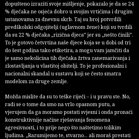
dopušteno izraziti svoje mišljenje, pokazalo je da se 24
% dječaka ne osjeća dobro u svojim vrtićima i drugim
ustanovama za dnevnu skrb. Taj su broj potvrdili
predškolski odgojitelji (uglavnom žene) koji su tvrdili
da su 22 % dječaka „rizična djeca” jer su „nešto činili”.
To je gotovo četvrtina naše djece koja se u dobi od tri
do šest godina tako etiketira, a mogu vam jamčiti da
je samo nekolicina tih dječaka žrtva zanemarivanja i
zlostavljanja u vlastitoj obitelji. To je profesionalni i
nacionalni skandal u sustavu koji se često smatra
modelom za druge zemlje.
Možda mislite da su to teške riječi – i u pravu ste. No,
radi se o tome da smo na vrlo opasnom putu, a
vjerujem da ga moramo postati svjesni i onda pronaći
konstruktivnije načine rješavanja fenomena
agresivnosti, i to prije nego što naštetimo tolikim
ljudima. „Razumijemo te, stvarno... ali moraš prestati