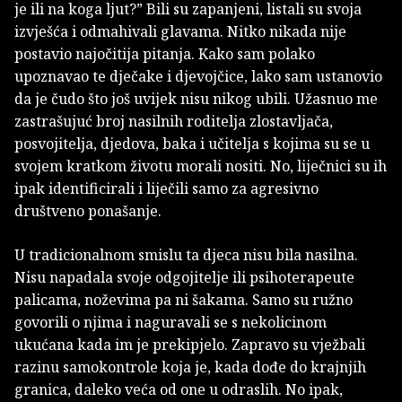
je ili na koga ljut?” Bili su zapanjeni, listali su svoja
izvješća i odmahivali glavama. Nitko nikada nije
postavio najočitija pitanja. Kako sam polako
upoznavao te dječake i djevojčice, lako sam ustanovio
da je čudo što još uvijek nisu nikog ubili. Užasnuo me
zastrašujuć broj nasilnih roditelja zlostavljača,
posvojitelja, djedova, baka i učitelja s kojima su se u
svojem kratkom životu morali nositi. No, liječnici su ih
ipak identificirali i liječili samo za agresivno
društveno ponašanje.
U tradicionalnom smislu ta djeca nisu bila nasilna.
Nisu napadala svoje odgojitelje ili psihoterapeute
palicama, noževima pa ni šakama. Samo su ružno
govorili o njima i naguravali se s nekolicinom
ukućana kada im je prekipjelo. Zapravo su vježbali
razinu samokontrole koja je, kada dođe do krajnjih
granica, daleko veća od one u odraslih. No ipak,