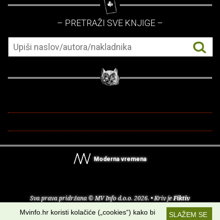
– PRETRAŽI SVE KNJIGE –
Moderna vremena
Sva prava pridržana © MV Info d.o.o. 2026. • Kriv je
Fiktiv
Mvinfo.hr koristi kolačiće („cookies“) kako bi
SLAŽEM SE
O nama
•
Pomoć
•
Uvjeti korištenja
•
RSS kanali