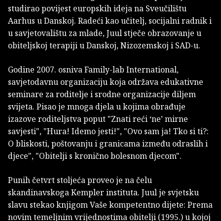
studirao povijest europskih ideja na Sveučilištu
Aarhus u Danskoj. Radeći kao učitelj, socijalni radnik i
u savjetovalištu za mlade, Juul stječe obrazovanje u
obiteljskoj terapiji u Danskoj, Nizozemskoj i SAD-u.
Godine 2007. osniva Family-lab International,
savjetodavnu organizaciju koja održava edukativne
seminare za roditelje i srodne organizacije diljem
svijeta. Pisao je mnoga djela u kojima obrađuje
izazove roditeljstva poput "Znati reći ‘ne’ mirne
savjesti", "Hura! Idemo jesti!", "Ovo sam ja! Tko si ti?:
O bliskosti, poštovanju i granicama između odraslih i
djece", "Obitelji s kronično bolesnom djecom".
Punih četvrt stoljeća proveo je na čelu
skandinavskoga Kempler instituta. Juul je svjetsku
slavu stekao knjigom Vaše kompetentno dijete: Prema
novim temeljnim vrijednostima obitelji (1995.) u kojoj