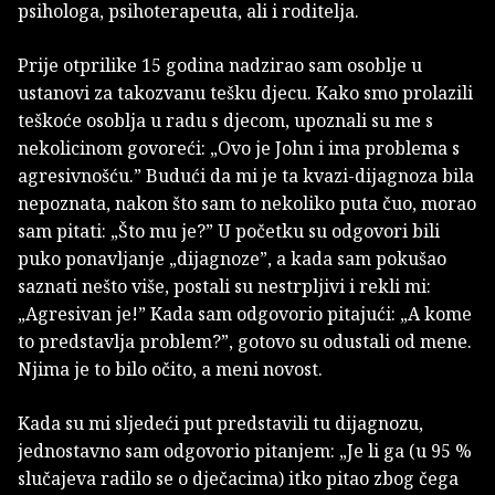
psihologa, psihoterapeuta, ali i roditelja.
Prije otprilike 15 godina nadzirao sam osoblje u
ustanovi za takozvanu tešku djecu. Kako smo prolazili
teškoće osoblja u radu s djecom, upoznali su me s
nekolicinom govoreći: „Ovo je John i ima problema s
agresivnošću.” Budući da mi je ta kvazi-dijagnoza bila
nepoznata, nakon što sam to nekoliko puta čuo, morao
sam pitati: „Što mu je?” U početku su odgovori bili
puko ponavljanje „dijagnoze”, a kada sam pokušao
saznati nešto više, postali su nestrpljivi i rekli mi:
„Agresivan je!” Kada sam odgovorio pitajući: „A kome
to predstavlja problem?”, gotovo su odustali od mene.
Njima je to bilo očito, a meni novost.
Kada su mi sljedeći put predstavili tu dijagnozu,
jednostavno sam odgovorio pitanjem: „Je li ga (u 95 %
slučajeva radilo se o dječacima) itko pitao zbog čega