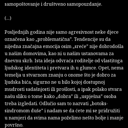
samopoštovanje i društveno samopouzdanje.
(...)
Posljednjih godina nije samo agresivnost neke djece
označena kao „problematična”. Tendencije su da
nijedna značajna emocija osim „sreće” nije dobrodošla
u našim domovima, kao ni u našim ustanovama za
dnevnu skrb. Ista ideja odvraća roditelje od vlastitoga
ljudskog identiteta i pretvara ih u glumce. Opet, nema
temelja u stvarnom znanju o onome što je dobro za
ljudska bića, sigurno ne u bilo kojoj dostupnoj
mudrosti sadašnjosti ili prošlosti, a ipak polako stvara
našu sliku o tome kako „dobra” ili „uspješna” osoba
treba izgledati. Odlučio sam to nazvati „botoks-
sindromom duše” i nadam se da ćete mi se pridružiti
u namjeri da svima nama poželimo nešto bolje i manje
površno.