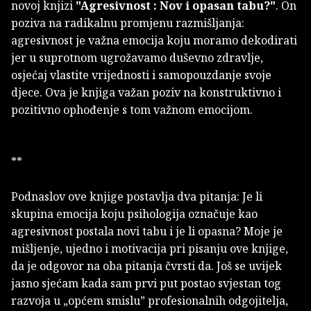
novoj knjizi
"Agresivnost : Nov i opasan tabu?"
. On
poziva na radikalnu promjenu razmišljanja:
agresivnost je važna emocija koju moramo dekodirati
jer u suprotnom ugrožavamo duševno zdravlje,
osjećaj vlastite vrijednosti i samopouzdanje svoje
djece. Ova je knjiga važan poziv na konstruktivno i
pozitivno ophođenje s tom važnom emocijom.
**
Podnaslov ove knjige postavlja dva pitanja: Je li
skupina emocija koju psihologija označuje kao
agresivnost postala novi tabu i je li opasna? Moje je
mišljenje, ujedno i motivacija pri pisanju ove knjige,
da je odgovor na oba pitanja čvrsti da. Još se uvijek
jasno sjećam kada sam prvi put postao svjestan tog
razvoja u „općem smislu” profesionalnih odgojitelja,