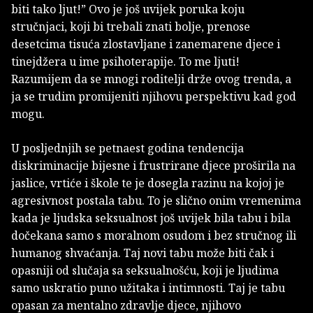
biti tako ljut!” Ovo je još uvijek poruka koju
stručnjaci, koji bi trebali znati bolje, prenose
desetcima tisuća zlostavljane i zanemarene djece i
tinejdžera u ime psihoterapije. To me ljuti!
Razumijem da se mnogi roditelji drže ovog trenda, a
ja se trudim promijeniti njihovu perspektivu kad god
mogu.
U posljednjih se petnaest godina tendencija
diskriminacije bijesne i frustrirane djece proširila na
jaslice, vrtiće i škole te je dosegla razinu na kojoj je
agresivnost postala tabu. To je slično onim vremenima
kada je ljudska seksualnost još uvijek bila tabu i bila
dočekana samo s moralnom osudom i bez stručnog ili
humanog shvaćanja. Taj novi tabu može biti čak i
opasniji od slučaja sa seksualnošću, koji je ljudima
samo uskratio puno užitaka i intimnosti. Taj je tabu
opasan za mentalno zdravlje djece, njihovo