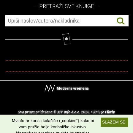
– PRETRAŽI SVE KNJIGE –
Moderna vremena
Sva prava pridržana © MV Info d.o.o. 2026. • Kriv je
Fiktiv
Mvinfo.hr koristi kolačiće („cookies“) kako bi
SLAŽEM SE
O nama
•
Pomoć
•
Uvjeti korištenja
•
RSS kanali
vam pružio bolje korisničko iskustvo.