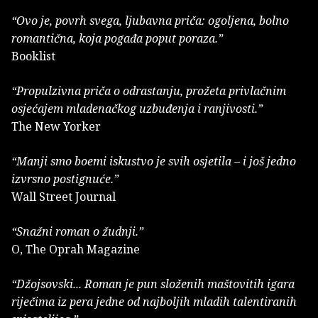
“Ovo je, povrh svega, ljubavna priča: ogoljena, bolno
romantična, koja pogađa poput poraza.”
Booklist
“Propulzivna priča o odrastanju, prožeta privlačnim
osjećajem mladenačkog uzbuđenja i ranjivosti.”
The New Yorker
“Manji smo boemi iskustvo je svih osjetila – i još jedno
izvrsno postignuće.”
Wall Street Journal
“Snažni roman o žudnji.”
O, The Oprah Magazine
“Džojsovski... Roman je pun složenih maštovitih igara
riječima iz pera jedne od najboljih mladih talentiranih