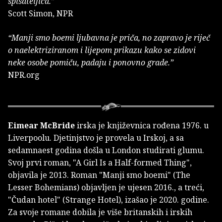
spisateljica.”
Scott Simon, NPR
“Manji smo boemi ljubavna je priča, no zapravo je riječ
o naelektriziranom i lijepom prikazu kako se zidovi
neke osobe pomiču, padaju i ponovno grade.”
NPR.org
Eimear McBride
irska je književnica rođena 1976. u
Liverpoolu. Djetinjstvo je provela u Irskoj, a sa
sedamnaest godina došla u London studirati glumu.
Svoj prvi roman, "A Girl Is a Half-formed Thing",
objavila je 2013. Roman "Manji smo boemi" (The
Lesser Bohemians) objavljen je ujesen 2016., a treći,
"Čudan hotel" (Strange Hotel), izašao je 2020. godine.
Za svoje romane dobila je više britanskih i irskih