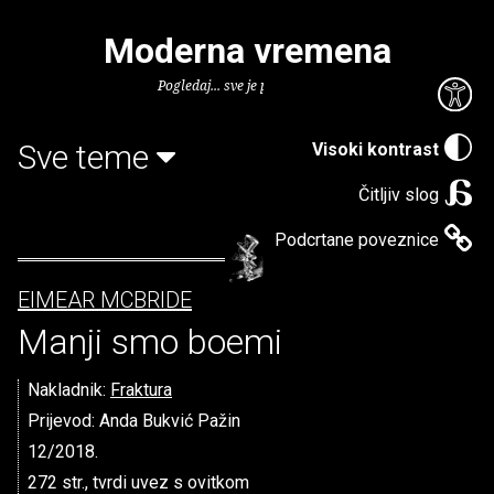
Moderna vremena
Pogledaj... sve je puno knjiga.
Sve teme
Visoki kontrast
Čitljiv slog
Podcrtane poveznice
EIMEAR MCBRIDE
Manji smo boemi
Nakladnik:
Fraktura
Prijevod: Anda Bukvić Pažin
12/2018.
272 str., tvrdi uvez s ovitkom