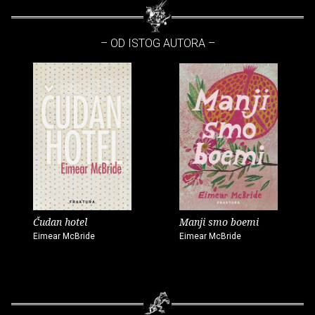
– OD ISTOG AUTORA –
Čudan hotel
Manji smo boemi
Eimear McBride
Eimear McBride