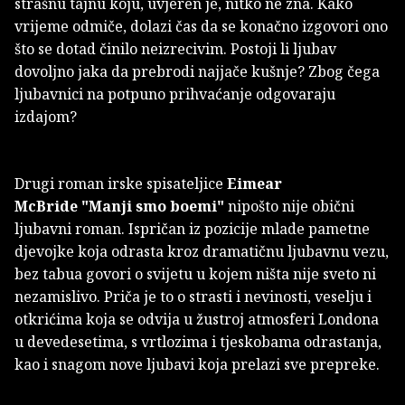
strašnu tajnu koju, uvjeren je, nitko ne zna. Kako
vrijeme odmiče, dolazi čas da se konačno izgovori ono
što se dotad činilo neizrecivim. Postoji li ljubav
dovoljno jaka da prebrodi najjače kušnje? Zbog čega
ljubavnici na potpuno prihvaćanje odgovaraju
izdajom?
Drugi roman irske spisateljice
Eimear
McBride
"Manji smo boemi"
nipošto nije obični
ljubavni roman. Ispričan iz pozicije mlade pametne
djevojke koja odrasta kroz dramatičnu ljubavnu vezu,
bez tabua govori o svijetu u kojem ništa nije sveto ni
nezamislivo. Priča je to o strasti i nevinosti, veselju i
otkrićima koja se odvija u žustroj atmosferi Londona
u devedesetima, s vrtlozima i tjeskobama odrastanja,
kao i snagom nove ljubavi koja prelazi sve prepreke.