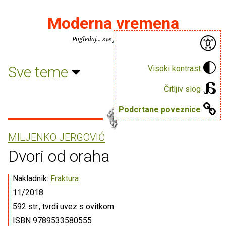
Moderna vremena
Pogledaj... sve je puno knjiga.
Sve teme
Visoki kontrast
Čitljiv slog
Podcrtane poveznice
MILJENKO JERGOVIĆ
Dvori od oraha
Nakladnik:
Fraktura
11/2018.
592 str., tvrdi uvez s ovitkom
ISBN 9789533580555