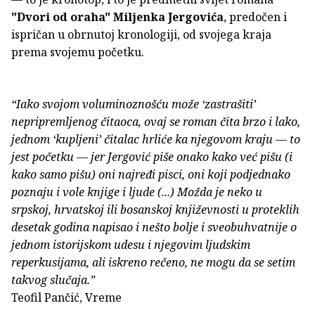
"Dvori od oraha"
Miljenka Jergovića
, predočen i
ispričan u obrnutoj kronologiji, od svojega kraja
prema svojemu početku.
“Iako svojom voluminoznošću može ‘zastrašiti’
nepripremljenog čitaoca, ovaj se roman čita brzo i lako,
jednom ‘kupljeni’ čitalac hrliće ka njegovom kraju — to
jest početku — jer Jergović piše onako kako već pišu (i
kako samo pišu) oni najređi pisci, oni koji podjednako
poznaju i vole knjige i ljude (...) Možda je neko u
srpskoj, hrvatskoj ili bosanskoj književnosti u proteklih
desetak godina napisao i nešto bolje i sveobuhvatnije o
jednom istorijskom udesu i njegovim ljudskim
reperkusijama, ali iskreno rečeno, ne mogu da se setim
takvog slučaja.”
Teofil Pančić, Vreme