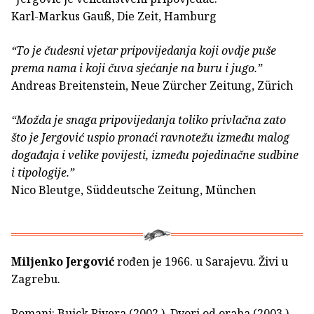
Karl-Markus Gauß, Die Zeit, Hamburg
“To je čudesni vjetar pripovijedanja koji ovdje puše
prema nama i koji čuva sjećanje na buru i jugo.”
Andreas Breitenstein, Neue Zürcher Zeitung, Zürich
“Možda je snaga pripovijedanja toliko privlačna zato
što je Jergović uspio pronaći ravnotežu između malog
događaja i velike povijesti, između pojedinačne sudbine
i tipologije.”
Nico Bleutge, Süddeutsche Zeitung, München
Miljenko Jergović
rođen je 1966. u Sarajevu. Živi u
Zagrebu.
Romani: Buick Rivera (2002.), Dvori od oraha (2003.),