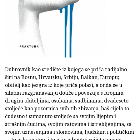
Dubrovnik kao središte iz kojega se priča radijalno
širi na Bosnu, Hrvatsku, Srbiju, Balkan, Europu;
obitelj kao jezgra iz koje priča polazi, a onda se u
silnom razgranavanju dotiče i povezuje s brojnim
drugim obiteljima, osobama, sudbinama; dvadeseto
stoljeće kao pozornica svih tih zbivanja, baš cijelo to
čudesno i sumanuto stoljeće sa svojim lijepim i
strašnim čudima, svojim ratovima i istrebljenjima, sa
svojim uznesenjima i slomovima, ljudskim i političkim
— to je kronotop, i to je predmetni svijet romana