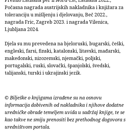
Premio Latisana per il Nord-Est, Latisana 2022.,
Počasna nagrada austrijskih nakladnika i knjižara za
toleranciju u mišljenju i djelovanju, Beč 2022.,
nagrada Fric, Zagreb 2023. i nagrada Vilenica,
Ljubljana 2024.
Djela su mu prevedena na bjeloruski, bugarski, češki,
engleski, farsi, finski, katalonski, litavski, mađarski,
makedonski, nizozemski, njemački, poljski,
portugalski, ruski, slovački, španjolski, švedski,
talijanski, turski i ukrajinski jezik.
© Bilješke o knjigama izrađene su na osnovu
informacija dobivenih od nakladnika i njihove dodatne
uredničke obrade temeljem uvida u sadržaj knjige, te se
kao takve ne smiju prenositi bez prethodnog dogovora s
uredništvom portala.