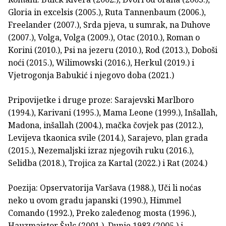
Gloria in excelsis (2005.), Ruta Tannenbaum (2006.),
Freelander (2007.), Srda pjeva, u sumrak, na Duhove
(2007.), Volga, Volga (2009.), Otac (2010.), Roman o
Kori­ni (2010.), Psi na jezeru (2010.), Rod (2013.), Doboši
noći (2015.), Wilimowski (2016.), Herkul (2019.) i
Vjetrogonja Babukić i njegovo doba (2021.)
Pripovijetke i druge proze: Sarajevski Marlboro
(1994.), Karivani (1995.), Mama Leone (1999.), Inšallah,
Madona, inšallah (2004.), mačka čovjek pas (2012.),
Levijeva tkaonica svile (2014.), Sarajevo, plan grada
(2015.), Nezemaljski izraz njegovih ruku (2016.),
Selidba (2018.), Trojica za Kartal (2022.) i Rat (2024.)
Poezija: Opservatorija Varšava (1988.), Uči li noćas
neko u ovom gradu japanski (1990.), Himmel
Comando (1992.), Preko zaleđenog mosta (1996.),
Hauzmajstor Šulc (2001.), Dunje 1983 (2005.) i