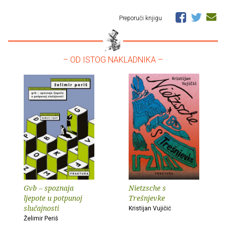
Preporuči knjigu
– OD ISTOG NAKLADNIKA –
Gvb – spoznaja
Nietzsche s
ljepote u potpunoj
Trešnjevke
slučajnosti
Kristijan Vujičić
Želimir Periš