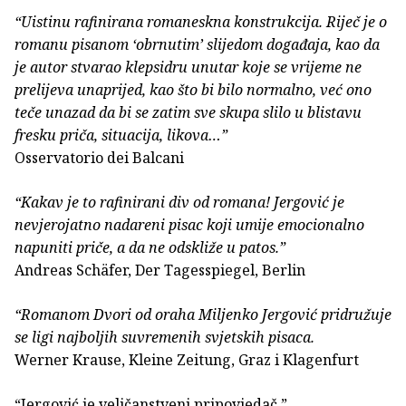
“Uistinu rafinirana romaneskna konstrukcija. Riječ je o
romanu pisanom ‘obrnutim’ slijedom događaja, kao da
je autor stvarao klepsidru unutar koje se vrijeme ne
prelijeva unaprijed, kao što bi bilo normalno, već ono
teče unazad da bi se zatim sve skupa slilo u blistavu
fresku priča, situacija, likova…”
Osservatorio dei Balcani
“Kakav je to rafinirani div od romana! Jergović je
nevjerojatno nadareni pisac koji umije emocionalno
napuniti priče, a da ne odskliže u patos.”
Andreas Schäfer, Der Tagesspiegel, Berlin
“Romanom Dvori od oraha Miljenko Jergović pridružuje
se ligi najboljih suvremenih svjetskih pisaca.
Werner Krause, Kleine Zeitung, Graz i Klagenfurt
“Jergović je veličanstveni pripovjedač.”