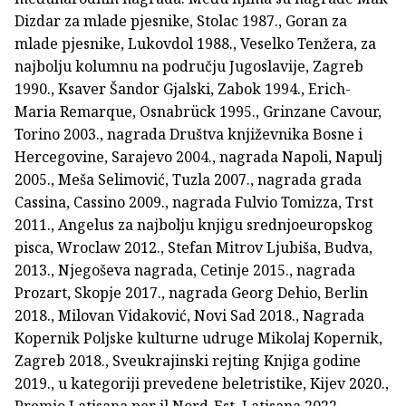
Dizdar za mlade pjesnike, Stolac 1987., Goran za
mlade pjesnike, Lukovdol 1988., Veselko Tenžera, za
najbolju kolumnu na području Jugoslavije, Zagreb
1990., Ksaver Šandor Gjalski, Zabok 1994., Erich-
Maria Remarque, Osnabrück 1995., Grinzane Cavour,
Torino 2003., nagrada Društva književnika Bosne i
Hercegovine, Sarajevo 2004., nagrada Napoli, Napulj
2005., Meša Selimović, Tuzla 2007., nagrada grada
Cassina, Cassino 2009., nagrada Fulvio Tomizza, Trst
2011., Angelus za najbolju knjigu srednjoeuropskog
pisca, Wroclaw 2012., Stefan Mitrov Ljubiša, Budva,
2013., Njegoševa nagrada, Cetinje 2015., nagrada
Prozart, Skopje 2017., nagrada Georg Dehio, Berlin
2018., Milovan Vidaković, Novi Sad 2018., Nagrada
Kopernik Poljske kulturne udruge Mikolaj Kopernik,
Zagreb 2018., Sveukrajinski rejting Knjiga godine
2019., u kategoriji prevedene beletristike, Kijev 2020.,