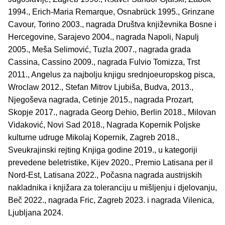
1994., Erich-Maria Remarque, Osnabrück 1995., Grinzane
Cavour, Torino 2003., nagrada Društva književnika Bosne i
Hercegovine, Sarajevo 2004., nagrada Napoli, Napulj
2005., Meša Selimović, Tuzla 2007., nagrada grada
Cassina, Cassino 2009., nagrada Fulvio Tomizza, Trst
2011., Angelus za najbolju knjigu srednjoeuropskog pisca,
Wroclaw 2012., Stefan Mitrov Ljubiša, Budva, 2013.,
Njegoševa nagrada, Cetinje 2015., nagrada Prozart,
Skopje 2017., nagrada Georg Dehio, Berlin 2018., Milovan
Vidaković, Novi Sad 2018., Nagrada Kopernik Poljske
kulturne udruge Mikolaj Kopernik, Zagreb 2018.,
Sveukrajinski rejting Knjiga godine 2019., u kategoriji
prevedene beletristike, Kijev 2020., Premio Latisana per il
Nord-Est, Latisana 2022., Počasna nagrada austrijskih
nakladnika i knjižara za toleranciju u mišljenju i djelovanju,
Beč 2022., nagrada Fric, Zagreb 2023. i nagrada Vilenica,
Ljubljana 2024.