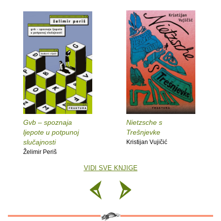
Gvb – spoznaja
Nietzsche s
ljepote u potpunoj
Trešnjevke
slučajnosti
Kristijan Vujičić
Želimir Periš
VIDI SVE KNJIGE