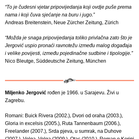
“To je čudesni vjetar pripovijedanja koji ovdje puše prema
nama i koji čuva sjećanje na buru i jugo.”
Andreas Breitenstein, Neue Zürcher Zeitung, Zürich
“Možda je snaga pripovijedanja toliko privlačna zato što je
Jergović uspio pronaći ravnotežu između malog događaja
i velike povijesti, između pojedinačne sudbine i tipologije.”
Nico Bleutge, Süddeutsche Zeitung, München
Miljenko Jergović
rođen je 1966. u Sarajevu. Živi u
Zagrebu.
Romani: Buick Rivera (2002.), Dvori od oraha (2003.),
Gloria in excelsis (2005.), Ruta Tannenbaum (2006.),
Freelander (2007.), Srda pjeva, u sumrak, na Duhove
(2007.), Volga, Volga (2009.), Otac (2010.), Roman o Kori­ni