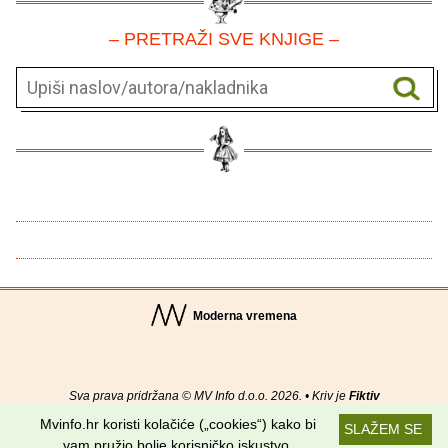
– PRETRAŽI SVE KNJIGE –
Moderna vremena
Sva prava pridržana © MV Info d.o.o. 2026. • Kriv je
Fiktiv
Mvinfo.hr koristi kolačiće („cookies“) kako bi
SLAŽEM SE
O nama
•
Pomoć
•
Uvjeti korištenja
•
RSS kanali
vam pružio bolje korisničko iskustvo.