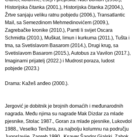
Historijska čitanka (2001.), Historijska čitanka 2(2004.),
Žrtve sanjaju veliku ratnu pobjedu (2006.), Transatlantic
Mail, sa Semezdinom Mehmedinovićem (2009.),
Zagrebačke kronike (2010.), Pamti li svijet Oscara
Schmidta (2010.), Muškat, limun i kurkuma (2011.), Tušta i
tma, sa Svetislavom Basarom (2014.), Drugi krug, sa
Svetislavom Basarom (2015.), Autobus za Vavilon (2017.),
Imaginarni prijatelj (2022.) i Mudrost poraza, ludost
pobjede (2023.)
Drama: Kažeš anđeo (2000.).
Jergović je dobitnik je brojnih domaćih i međunarodnih
nagra­­da. Među njima su nagrade Mak Dizdar za mlade
pjesnike, Stolac 1987., Goran za mlade pjesnike, Lukovdol
1988., Veselko Tenžera, za najbolju kolumnu na području
Jugoslavije, Zagreb 1990., Ksaver Šandor Gjalski, Zabok