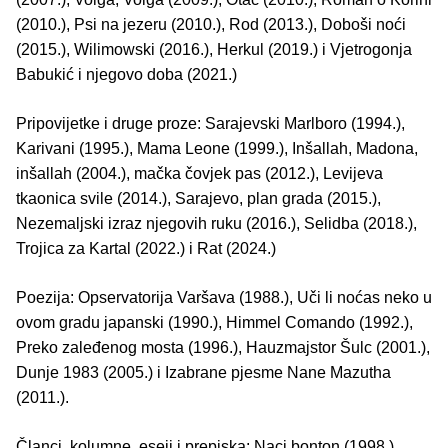
(2010.), Psi na jezeru (2010.), Rod (2013.), Doboši noći
(2015.), Wilimowski (2016.), Herkul (2019.) i Vjetrogonja
Babukić i njegovo doba (2021.)
Pripovijetke i druge proze: Sarajevski Marlboro (1994.),
Karivani (1995.), Mama Leone (1999.), Inšallah, Madona,
inšallah (2004.), mačka čovjek pas (2012.), Levijeva
tkaonica svile (2014.), Sarajevo, plan grada (2015.),
Nezemaljski izraz njegovih ruku (2016.), Selidba (2018.),
Trojica za Kartal (2022.) i Rat (2024.)
Poezija: Opservatorija Varšava (1988.), Uči li noćas neko u
ovom gradu japanski (1990.), Himmel Comando (1992.),
Preko zaleđenog mosta (1996.), Hauzmajstor Šulc (2001.),
Dunje 1983 (2005.) i Izabrane pjesme Nane Mazutha
(2011.).
Članci, kolumne, eseji i prepiska: Naci bonton (1998.),