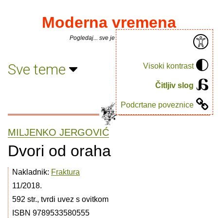
Moderna vremena
Pogledaj... sve je puno knjiga.
Sve teme
Visoki kontrast
Čitljiv slog
Podcrtane poveznice
MILJENKO JERGOVIĆ
Dvori od oraha
Nakladnik:
Fraktura
11/2018.
592 str., tvrdi uvez s ovitkom
ISBN 9789533580555