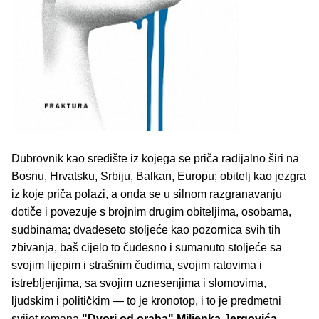
Dubrovnik kao središte iz kojega se priča radijalno širi na
Bosnu, Hrvatsku, Srbiju, Balkan, Europu; obitelj kao jezgra
iz koje priča polazi, a onda se u silnom razgranavanju
dotiče i povezuje s brojnim drugim obiteljima, osobama,
sudbinama; dvadeseto stoljeće kao pozornica svih tih
zbivanja, baš cijelo to čudesno i sumanuto stoljeće sa
svojim lijepim i strašnim čudima, svojim ratovima i
istrebljenjima, sa svojim uznesenjima i slomovima,
ljudskim i političkim — to je kronotop, i to je predmetni
svijet romana
"Dvori od oraha"
Miljenka Jergovića
,