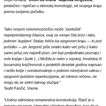
predočen i ispričan u obrnutoj kronologiji, od svojega kraja
prema svojemu početku.
“Iako svojom voluminoznošću može ‘zastrašiti’
nepripremljenog čitaoca, ovaj se roman čita brzo i lako,
jednom ‘kupljeni’ čitalac hrliće ka njegovom kraju — to jest
početku — jer Jergović piše onako kako već pišu (i kako
samo pišu) oni najređi pisci, oni koji podjednako poznaju i
vole knjige i ljude (...) Možda je neko u srpskoj, hrvatskoj ili
bosanskoj književnosti u proteklih desetak godina napisao
i nešto bolje i sveobuhvatnije o jednom istorijskom udesu i
njegovim ljudskim reperkusijama, ali iskreno rečeno, ne
mogu da se setim takvog slučaja.”
Teofil Pančić, Vreme
“Uistinu rafinirana romaneskna konstrukcija. Riječ je o
romanu pisanom ‘obrnutim’ slijedom događaja, kao da je