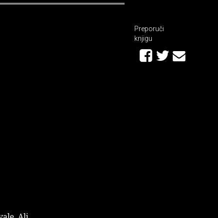
Preporuči
knjigu
ale. Ali,