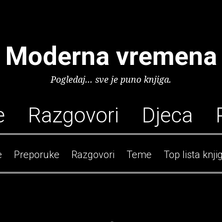
Moderna vremena
Pogledaj... sve je puno knjiga.
e
Razgovori
Djeca
e
Preporuke
Razgovori
Teme
Top lista knji