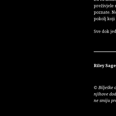
preživjele 
poznate. No
pokolj koji
Sve dok je
Riley Sage
© Bilješke 
njihove dod
ne smiju pr