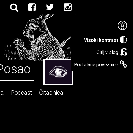
Visoki kontrast
Čitljiv slog
Posao
Podcrtane poveznice
ga
Podcast
Čitaonica