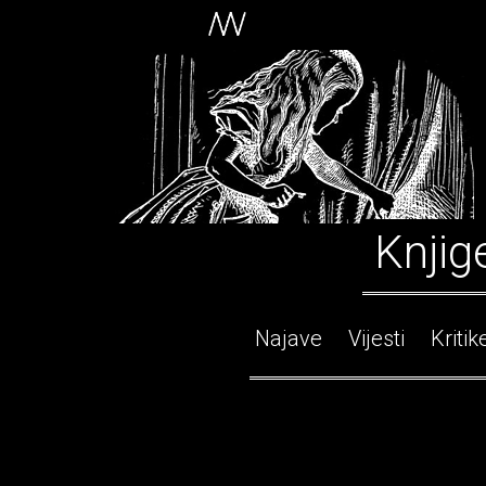
Knjig
Najave
Vijesti
Kritik