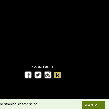
Potraži nas na:
hr stranica slažete se sa
SLAŽEM SE