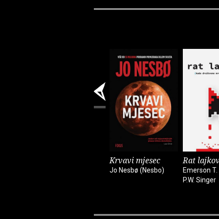
Krvavi mjesec
Rat lajko
Jo Nesbø (Nesbo)
Emerson T. 
P.W. Singer