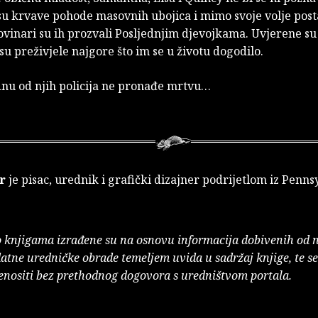
su krvave pohode masovnih ubojica i mimo svoje volje post
vinari su ih prozvali Posljednjim djevojkama. Uvjerene su
 su preživjele najgore što im se u životu dogodilo.
dnu od njih policija ne pronađe mrtvu…
r
je pisac, urednik i grafički dizajner podrijetlom iz Penns
o knjigama izrađene su na osnovu informacija dobivenih od 
atne uredničke obrade temeljem uvida u sadržaj knjige, te s
enositi bez prethodnog dogovora s uredništvom portala.