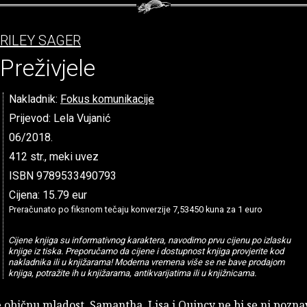
RILEY SAGER
Preživjele
Nakladnik:
Fokus komunikacije
Prijevod: Lela Vujanić
06/2018.
412 str., meki uvez
ISBN 9789533490793
Cijena: 15.79 eur
Preračunato po fiksnom tečaju konverzije 7,53450 kuna za 1 euro
Cijene knjiga su informativnog karaktera, navodimo prvu cijenu po izlasku
knjige iz tiska. Preporučamo da cijene i dostupnost knjiga provjerite kod
nakladnika ili u knjižarama! Moderna vremena više se ne bave prodajom
knjiga, potražite ih u knjižarama, antikvarijatima ili u knjižnicama.
 običnu mladost, Samantha, Lisa i Quincy ne bi se ni poznav