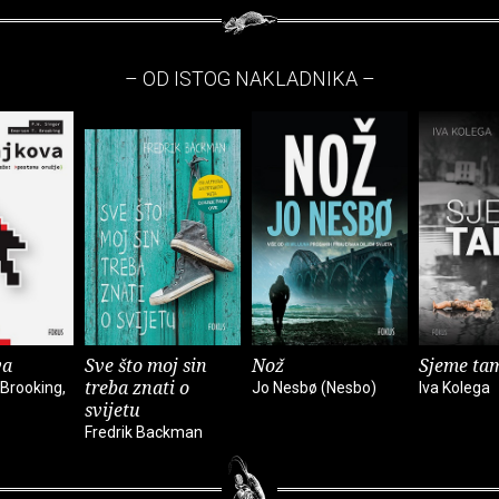
– OD ISTOG NAKLADNIKA –
va
Sve što moj sin
Nož
Sjeme ta
treba znati o
Brooking,
Jo Nesbø (Nesbo)
Iva Kolega
svijetu
Fredrik Backman