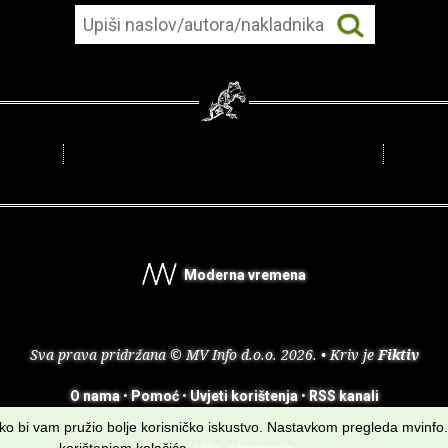
Moderna vremena
Sva prava pridržana © MV Info d.o.o. 2026. • Kriv je
Fiktiv
O nama
•
Pomoć
•
Uvjeti korištenja
•
RSS kanali
kako bi vam pružio bolje korisničko iskustvo. Nastavkom pregleda mvinfo.