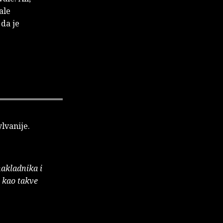
ale
 da je
ylvanije.
nakladnika i
e kao takve