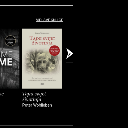
VIDI SVE KNJIGE
me
Tajni svijet
Vaš mozak je
Onaj pra
životinja
vremeplov
John Marr
Peter Wohlleben
Dean Buonomano