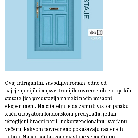
Ovaj intrigantni, zavodljivi roman jedne od
najcjenjenijih i najsvestranijih suvremenih europskih
spisateljica predstavlja na neki način misaoni
eksperiment. Na čitatelju je da zamisli viktorijansku
kuću u bogatom londonskom predgrađu, jedan
uštogljeni bračni par i „nekonvencionalnu“ svečanu
večeru, kakvom povremeno pokušavaju rasteretiti
rutinu. Na jednoj takvoj pojavljuje se međutim,