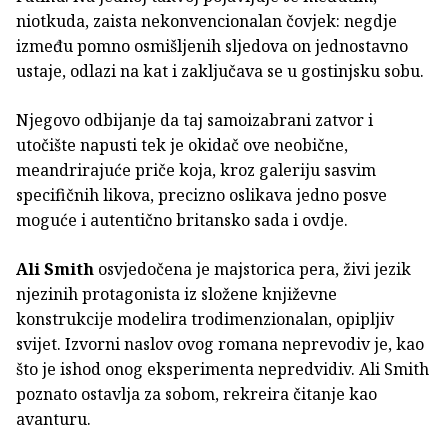
niotkuda, zaista nekonvencionalan čovjek: negdje
između pomno osmišljenih sljedova on jednostavno
ustaje, odlazi na kat i zaključava se u gostinjsku sobu.
Njegovo odbijanje da taj samoizabrani zatvor i
utočište napusti tek je okidač ove neobične,
meandrirajuće priče koja, kroz galeriju sasvim
specifičnih likova, precizno oslikava jedno posve
moguće i autentično britansko sada i ovdje.
Ali Smith
osvjedočena je majstorica pera, živi jezik
njezinih protagonista iz složene književne
konstrukcije modelira trodimenzionalan, opipljiv
svijet. Izvorni naslov ovog romana neprevodiv je, kao
što je ishod onog eksperimenta nepredvidiv. Ali Smith
poznato ostavlja za sobom, rekreira čitanje kao
avanturu.