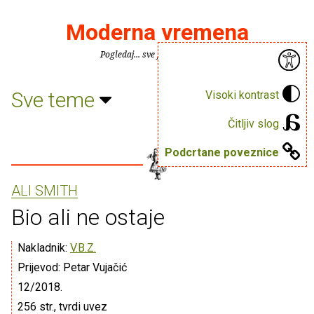
Moderna vremena
Pogledaj... sve je puno knjiga.
Sve teme
Visoki kontrast
Čitljiv slog
Podcrtane poveznice
ALI SMITH
Bio ali ne ostaje
Nakladnik:
V.B.Z.
Prijevod: Petar Vujačić
12/2018.
256 str., tvrdi uvez