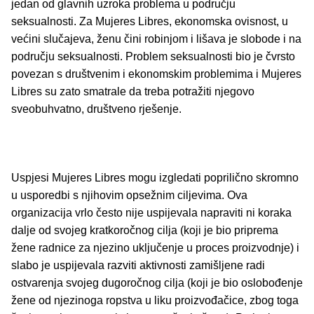
jedan od glavnih uzroka problema u području
seksualnosti. Za Mujeres Libres, ekonomska ovisnost, u
većini slučajeva, ženu čini robinjom i lišava je slobode i na
području seksualnosti. Problem seksualnosti bio je čvrsto
povezan s društvenim i ekonomskim problemima i Mujeres
Libres su zato smatrale da treba potražiti njegovo
sveobuhvatno, društveno rješenje.
Uspjesi Mujeres Libres mogu izgledati poprilično skromno
u usporedbi s njihovim opsežnim ciljevima. Ova
organizacija vrlo često nije uspijevala napraviti ni koraka
dalje od svojeg kratkoročnog cilja (koji je bio priprema
žene radnice za njezino uključenje u proces proizvodnje) i
slabo je uspijevala razviti aktivnosti zamišljene radi
ostvarenja svojeg dugoročnog cilja (koji je bio oslobođenje
žene od njezinoga ropstva u liku proizvođačice, zbog toga