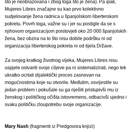
što je neobrazovana i zbog toga što je žena). Pa ipak,
Mujeres Libres značajne su kao prvo kolektivno
sudjelovanje žena radnica u španjolskom liberterskom
pokretu. Povrh toga, važne su i jer su postigle da se s
njihovom organizacijom poistovjeti oko 20 000 španjolskih
žena, bez obzira na to što nisu dobile podršku ni od
organizacija liberterskog pokreta ni od tijela Države.
Za svojeg kratkog životnog vijeka, Mujeres Libres nisu
uspjele ostvariti svoje ciljeve pa ni sistematizirati, nego tek
ukratko ocrtati dijalektički proces zasnovan na
mogućnostima koje su otvorile. Međutim, osvijestile su
jedan problem i pokušale su ga riješiti pristupivši mu iz
ženskog i političkog očišta istovremeno, odbacivši ujedno i
svaku političku zloupotrebu svoje organizacije.
Mary Nash
(fragmenti iz Predgovora knjizi)