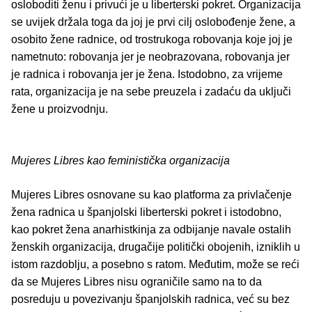
osloboditi ženu i privući je u liberterski pokret. Organizacija
se uvijek držala toga da joj je prvi cilj oslobođenje žene, a
osobito žene radnice, od trostrukoga robovanja koje joj je
nametnuto: robovanja jer je neobrazovana, robovanja jer
je radnica i robovanja jer je žena. Istodobno, za vrijeme
rata, organizacija je na sebe preuzela i zadaću da uključi
žene u proizvodnju.
Mujeres Libres kao feministička organizacija
Mujeres Libres osnovane su kao platforma za privlačenje
žena radnica u španjolski liberterski pokret i istodobno,
kao pokret žena anarhistkinja za odbijanje navale ostalih
ženskih organizacija, drugačije politički obojenih, izniklih u
istom razdoblju, a posebno s ratom. Međutim, može se reći
da se Mujeres Libres nisu ograničile samo na to da
posreduju u povezivanju španjolskih radnica, već su bez