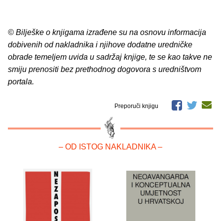
© Bilješke o knjigama izrađene su na osnovu informacija
dobivenih od nakladnika i njihove dodatne uredničke
obrade temeljem uvida u sadržaj knjige, te se kao takve ne
smiju prenositi bez prethodnog dogovora s uredništvom
portala.
Preporuči knjigu
– OD ISTOG NAKLADNIKA –