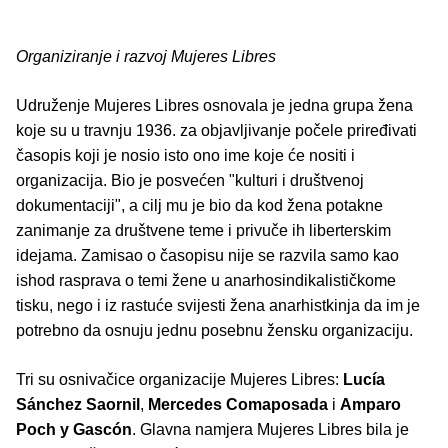
Organiziranje i razvoj Mujeres Libres
Udruženje Mujeres Libres osnovala je jedna grupa žena
koje su u travnju 1936. za objavljivanje počele priređivati
časopis koji je nosio isto ono ime koje će nositi i
organizacija. Bio je posvećen "kulturi i društvenoj
dokumentaciji", a cilj mu je bio da kod žena potakne
zanimanje za društvene teme i privuče ih liberterskim
idejama. Zamisao o časopisu nije se razvila samo kao
ishod rasprava o temi žene u anarhosindikalističkome
tisku, nego i iz rastuće svijesti žena anarhistkinja da im je
potrebno da osnuju jednu posebnu žensku organizaciju.
Tri su osnivačice organizacije Mujeres Libres:
Lucía
Sánchez Saornil
,
Mercedes Comaposada
i
Amparo
Poch
y Gascón
. Glavna namjera Mujeres Libres bila je