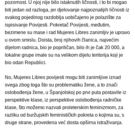
pozornost. U njoj nije bilo istaknutih ličnosti, i to bi mogao
biti jedan od razloga, jer djelovanje najpoznatijih ličnosti iz
svakog pojedinog razdoblja uobičajeno je polazište za
ispisivanje Povijesti. Pokretač Povijesti, međutim,
bezimene su mase i rad Mujeres Libres zanimljiv je upravo
u ovom smislu. Doista, broj njihovih članica, najvećim
dijelom radnica, bio je popriličan, bilo ih je čak 20 000, a
lokalne grupe imale su na velikom dijelu teritorija koji je
bio odan Republici.
No, Mujeres Libres povijesti mogu biti zanimljive iznad
svega zbog toga što su problematiku žene, a to znači
oslobođenja žene, u Španjolskoj po prvi puta postavile iz
perspektive klase, iz perspektive oslobođenja radničke
klase, što možemo nazvati proleterskim feminizmom, za
razliku od buržujskih feminističkih pokreta o kojima su, s
druge strane, provedena već dosta opširna istraživanja.