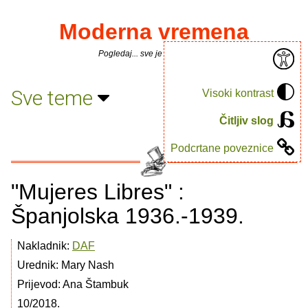
Moderna vremena
Pogledaj... sve je puno knjiga.
Sve teme
Visoki kontrast
Čitljiv slog
Podcrtane poveznice
"Mujeres Libres" :
Španjolska 1936.-1939.
Nakladnik:
DAF
Urednik: Mary Nash
Prijevod: Ana Štambuk
10/2018.