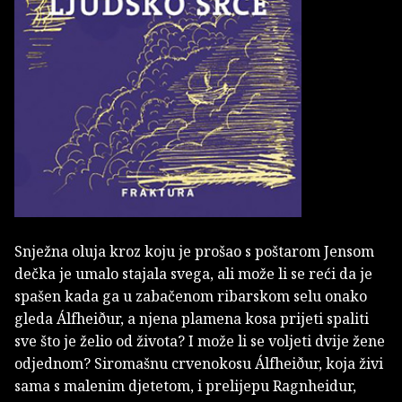
Snježna oluja kroz koju je prošao s poštarom Jensom
dečka je umalo stajala svega, ali može li se reći da je
spašen kada ga u zabačenom ribarskom selu onako
gleda Álfheiður, a njena plamena kosa prijeti spaliti
sve što je želio od života? I može li se voljeti dvije žene
odjednom? Siromašnu crvenokosu Álfheiður, koja živi
sama s malenim djetetom, i prelijepu Ragnheidur,