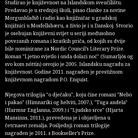
Studirao je književnost na Islandskom sveučilištu.
Predavao je u srednjoj školi, pisao članke za novine
Morgunblaðið i radio kao knjižničar u gradskoj
knjižnici u Mosfellsbæru, a živio je i u Danskoj. Stvorio
je osebujan književni svijet u seriji međusobno
povezanih romana i kratkih priča, od kojih su dvije
bile nominirane za Nordic Council’s Literary Prize.
Roman "Ljetno svjetlo i onda dolazi noć" (Sumarljós og
svo kom nóttin) osvojio je 2005. Islandsku nagradu za
književnost. Godine 2011. nagrađen je prestižnom
književnom nagradom P.O. Enquist.
Njegova trilogija "o dječaku", koju čine romani "Nebo
i pakao" (Himnaríki og helviti, 2007.), "Tuga anđela"
(Harmur Englanna, 2009.) i "Ljudsko srce" (Hjarta
Mansinns, 2011.), prevedena je i objavljena u
četrnaest zemalja. Posljednji roman trilogije
nagrađen je 2011. s Bookseller’s Prize.