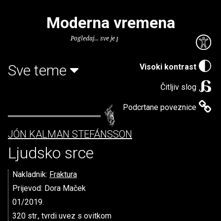
Moderna vremena
Pogledaj... sve je puno knjiga.
Sve teme
Visoki kontrast
Čitljiv slog
Podcrtane poveznice
JÓN KALMAN STEFÁNSSON
Ljudsko srce
Nakladnik:
Fraktura
Prijevod: Dora Maček
01/2019.
320 str., tvrdi uvez s ovitkom