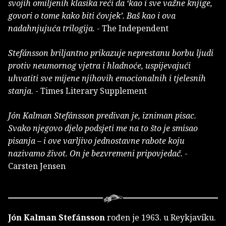
svojih omiljenih klasika reći da ‘kao i sve važne knjige,
govori o tome kako biti čovjek’. Baš kao i ova
nadahnjujuća trilogija.
- The Independent
Stefánsson briljantno prikazuje neprestanu borbu ljudi
protiv neumornog vjetra i hladnoće, uspijevajući
uhvatiti sve mijene njihovih emocionalnih i tjelesnih
stanja
. - Times Literary Supplement
Jón Kalman Stefánsson predivan je, izniman pisac.
Svako njegovo djelo podsjeti me na to što je smisao
pisanja – i ove varljivo jednostavne rabote koju
nazivamo život. On je bezvremeni pripovjedač.
-
Carsten Jensen
Jón Kalman Stefánsson
rođen je 1963. u Reykjavíku.