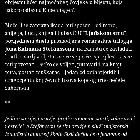
obijesnu kćer najmoćnijeg čovjeka u Mjestu, koja
uskoro odlazi u Kopenhagen?
Može li se zapravo ikada biti spašen – od mora,
snijega, ljudi, knjiga i ljubavi? U "
Ljudskom srcu
",
posljednjem dijelu proslavljene romaneskne trilogije
Jóna Kalmana Stefánssona
, na Islandu će zavladati
kratko, varljivo ljeto, sve će se priče ispreplesti, a sve
niti povezati. Dečko će voljeti, putovati i, na kraju
puta, postati muškarac – jedan od onih rijetkih i
dragocjenih književnih likova koje sigurno nećete
zaboraviti.
**
Jedino su riječi oružje ‘protiv vremena, smrti, zaborava i
nesreće’, a Stefánsson se tim oružjem služi majstorski.
Izmučeni ravnatelj škole Gisli dečku će o jednome od