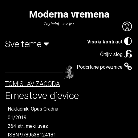
Moderna vremena
Pogledaj... sve je puno knjiga.
Sve teme
Visoki kontrast
Čitljiv slog
Podcrtane poveznice
TOMISLAV ZAGODA
Ernestove djevice
Nakladnik:
Opus Gradna
01/2019.
264 str., meki uvez
ISBN 9789538124181