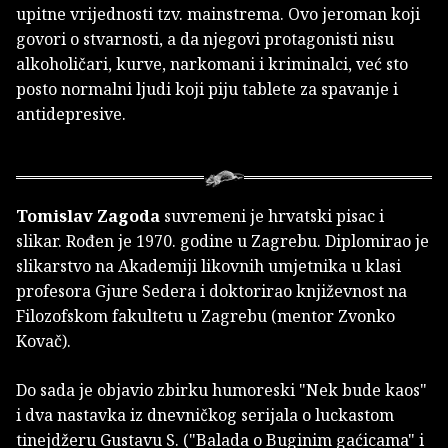
upitne vrijednosti tzv. mainstrema. Ovo jeroman koji
govori o stvarnosti, a da njegovi protagonisti nisu
alkoholičari, kurve, narkomani i kriminalci, već sto
posto normalni ljudi koji piju tablete za spavanje i
antidepresive.
Tomislav Zagoda
suvremeni je hrvatski pisac i
slikar. Rođen je 1970. godine u Zagrebu. Diplomirao je
slikarstvo na Akademiji likovnih umjetnika u klasi
profesora Gjure Sedera i doktorirao književnost na
Filozofskom fakultetu u Zagrebu (mentor Zvonko
Kovač).
Do sada je objavio zbirku humoreski "Nek bude kaos"
i dva nastavka iz dnevničkog serijala o luckastom
tinejdžeru Gustavu S. ("Balada o Buginim gaćicama" i