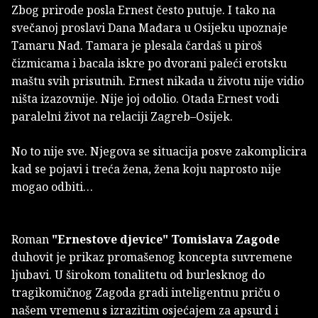
Zbog prirode posla Ernest često putuje. I tako na
svečanoj proslavi Dana Mađara u Osijeku upoznaje
Tamaru Nađ. Tamara je plesala čardaš u piroš
čizmicama i bacala iskre po dvorani paleći erotsku
maštu svih prisutnih. Ernest nikada u životu nije vidio
ništa izazovnije. Nije joj odolio. Otada Ernest vodi
paralelni život na relaciji Zagreb–Osijek.
No to nije sve. Njegova se situacija posve zakomplicira
kad se pojavi i treća žena, žena koju naprosto nije
mogao odbiti…
Roman
"Ernestove djevice"
Tomislava Zagode
duhovit je prikaz promašenog koncepta suvremene
ljubavi. U širokom tonalitetu od burlesknog do
tragikomičnog Zagoda gradi inteligentnu priču o
našem vremenu s izrazitim osjećajem za apsurd i