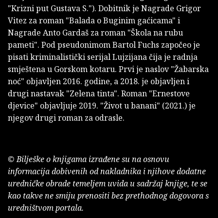
"Krizni put Gustava S."). Dobitnik je Nagrade Grigor
Vitez za roman "Balada o Buginim gaćicama" i
Nagrade Anto Gardaš za roman "Škola na rubu
pameti". Pod pseudonimom Bartol Fuchs započeo je
pisati kriminalistički serijal Lujzijana čija je radnja
smještena u Gorskom kotaru. Prvi je naslov "Žabarska
noć" objavljen 2016. godine, a 2018. je objavljen i
drugi nastavak "Zelena tinta". Roman "Ernestove
djevice" objavljuje 2019. "Život u banani" (2021.) je
njegov drugi roman za odrasle.
© Bilješke o knjigama izrađene su na osnovu
informacija dobivenih od nakladnika i njihove dodatne
uredničke obrade temeljem uvida u sadržaj knjige, te se
kao takve ne smiju prenositi bez prethodnog dogovora s
uredništvom portala.