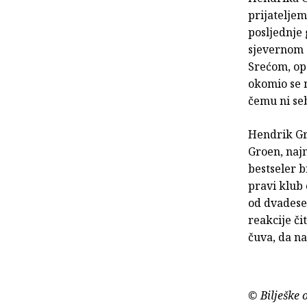
prijateljem
posljednje 
sjevernom 
Srećom, op
okomio se n
čemu ni seb
Hendrik Gr
Groen, najn
bestseler b
pravi klub
od dvadeset
reakcije či
čuva, da na
© Bilješke 