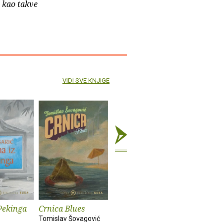
e kao takve
VIDI SVE KNJIGE
Pekinga
Crnica Blues
Futur treći
Monika i
Tomislav Šovagović
Sandra Vlašić
Darko Pern