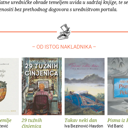
atne uredničke obrade temeljem uvida u sadržaj knjige, te s
enositi bez prethodnog dogovora s uredništvom portala.
– OD ISTOG NAKLADNIKA –
zemlje
29 tužnih
Takav neki dan
Pisma iz 
činjenica
žević
Iva Bezinović-Haydon
Vid Barić