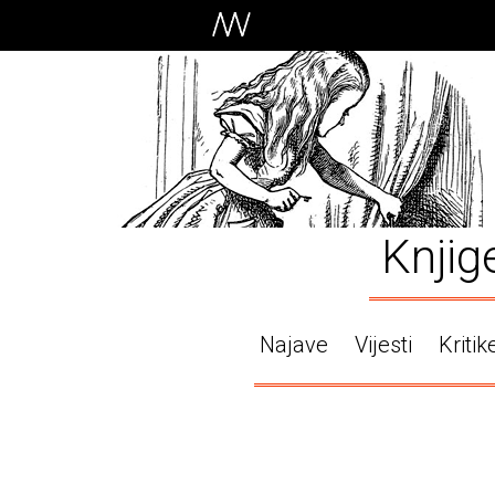
Knjig
Najave
Vijesti
Kritik