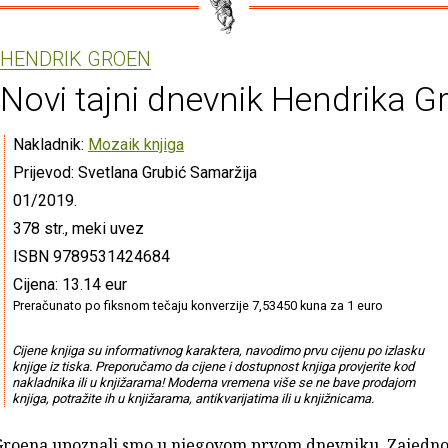
HENDRIK GROEN
Novi tajni dnevnik Hendrika G
Nakladnik:
Mozaik knjiga
Prijevod: Svetlana Grubić Samaržija
01/2019.
378 str., meki uvez
ISBN 9789531424684
Cijena: 13.14 eur
Preračunato po fiksnom tečaju konverzije 7,53450 kuna za 1 euro
Cijene knjiga su informativnog karaktera, navodimo prvu cijenu po izlasku
knjige iz tiska. Preporučamo da cijene i dostupnost knjiga provjerite kod
nakladnika ili u knjižarama! Moderna vremena više se ne bave prodajom
knjiga, potražite ih u knjižarama, antikvarijatima ili u knjižnicama.
roena upoznali smo u njegovom prvom dnevniku. Zajedno 