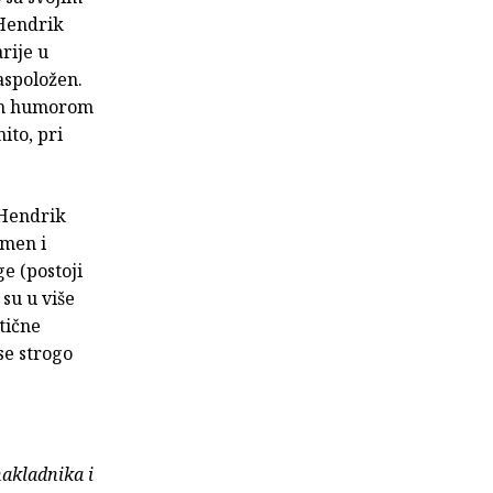
 Hendrik
rije u
aspoložen.
nim humorom
ito, pri
 Hendrik
omen i
ge (postoji
su u više
stične
se strogo
nakladnika i