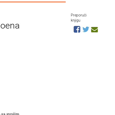
Preporuči
knjigu
roena
sa svojim