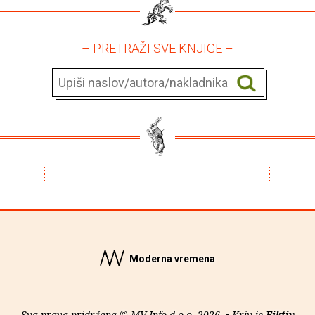
– PRETRAŽI SVE KNJIGE –
Moderna vremena
Sva prava pridržana © MV Info d.o.o. 2026. • Kriv je
Fiktiv