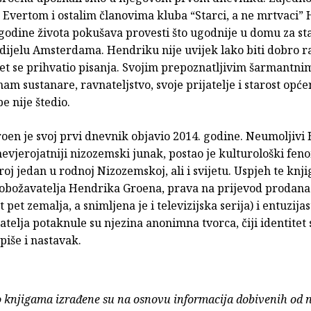
 Evertom i ostalim članovima kluba “Starci, a ne mrtvaci”
godine života pokušava provesti što ugodnije u domu za sta
dijelu Amsterdama. Hendriku nije uvijek lako biti dobro r
et se prihvatio pisanja. Svojim prepoznatljivim šarmant
am sustanare, ravnateljstvo, svoje prijatelje i starost općen
e nije štedio.
oen je svoj prvi dnevnik objavio 2014. godine. Neumoljivi
evjerojatniji nizozemski junak, postao je kulturološki fen
roj jedan u rodnoj Nizozemskoj, ali i svijetu. Uspjeh te knji
 obožavatelja Hendrika Groena, prava na prijevod prodana 
 pet zemalja, a snimljena je i televizijska serija) i entuzija
tatelja potaknule su njezina anonimna tvorca, čiji identitet 
piše i nastavak.
o knjigama izrađene su na osnovu informacija dobivenih od 