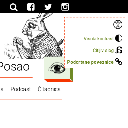
Visoki kontrast
Čitljiv slog
Posao
Podcrtane poveznice
ga
Podcast
Čitaonica