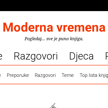
Moderna vremena
Pogledaj... sve je puno knjiga.
e
Razgovori
Djeca
e
Preporuke
Razgovori
Teme
Top lista knji