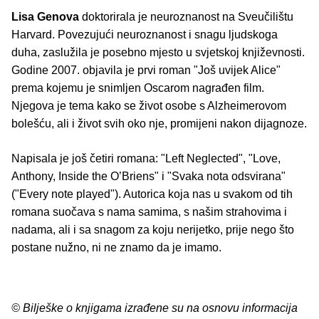
Lisa Genova
doktorirala je neuroznanost na Sveučilištu
Harvard. Povezujući neuroznanost i snagu ljudskoga
duha, zaslužila je posebno mjesto u svjetskoj književnosti.
Godine 2007. objavila je prvi roman "Još uvijek Alice"
prema kojemu je snimljen Oscarom nagrađen film.
Njegova je tema kako se život osobe s Alzheimerovom
bolešću, ali i život svih oko nje, promijeni nakon dijagnoze.
Napisala je još četiri romana: "Left Neglected", "Love,
Anthony, Inside the O’Briens" i "Svaka nota odsvirana"
("Every note played"). Autorica koja nas u svakom od tih
romana suočava s nama samima, s našim strahovima i
nadama, ali i sa snagom za koju nerijetko, prije nego što
postane nužno, ni ne znamo da je imamo.
© Bilješke o knjigama izrađene su na osnovu informacija