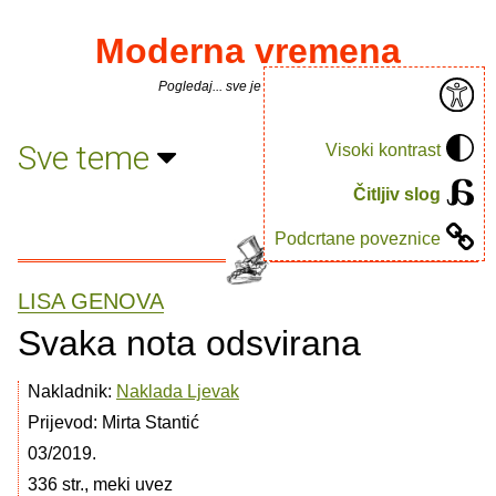
Moderna vremena
Pogledaj... sve je puno knjiga.
Sve teme
Visoki kontrast
Čitljiv slog
Podcrtane poveznice
LISA GENOVA
Svaka nota odsvirana
Nakladnik:
Naklada Ljevak
Prijevod: Mirta Stantić
03/2019.
336 str., meki uvez