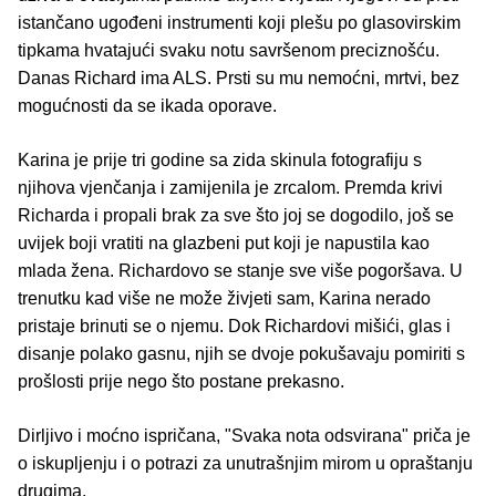
istančano ugođeni instrumenti koji plešu po glasovirskim
tipkama hvatajući svaku notu savršenom preciznošću.
Danas Richard ima ALS. Prsti su mu nemoćni, mrtvi, bez
mogućnosti da se ikada oporave.
Karina je prije tri godine sa zida skinula fotografiju s
njihova vjenčanja i zamijenila je zrcalom. Premda krivi
Richarda i propali brak za sve što joj se dogodilo, još se
uvijek boji vratiti na glazbeni put koji je napustila kao
mlada žena. Richardovo se stanje sve više pogoršava. U
trenutku kad više ne može živjeti sam, Karina nerado
pristaje brinuti se o njemu. Dok Richardovi mišići, glas i
disanje polako gasnu, njih se dvoje pokušavaju pomiriti s
prošlosti prije nego što postane prekasno.
Dirljivo i moćno ispričana, "Svaka nota odsvirana" priča je
o iskupljenju i o potrazi za unutrašnjim mirom u opraštanju
drugima.