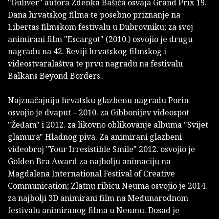
"Guliver" autora Zdenka Bašića osvaja Grand Prix 19.
Dana hrvatskog filma te posebno priznanje na
Libertas filmskom festivalu u Dubrovniku; za svoj
animirani film "Escargot" (2010.) osvojio je drugu
nagradu na 42. Reviji hrvatskog filmskog i
videostvaralaštva te prvu nagradu na festivalu
Balkans Beyond Borders.
Najznačajniju hrvatsku glazbenu nagradu Porin
osvojio je dvaput – 2010. za Gibbonijev videospot
"Žeđam" i 2012. za likovno oblikovanje albuma "Svijet
glamura" Hladnog piva. Za animirani glazbeni
videobroj "Your Irresistible Smile" 2012. osvojio je
Golden Bra Award za najbolju animaciju na
Magdalena International Festival of Creative
Communication; Zlatnu ribicu Neuma osvojio je 2014.
za najbolji 3D animirani film na Međunarodnom
festivalu animiranog filma u Neumu. Dosad je