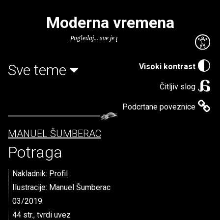
Moderna vremena
Pogledaj... sve je puno knjiga.
Sve teme
Visoki kontrast
Čitljiv slog
Podcrtane poveznice
MANUEL ŠUMBERAC
Potraga
Nakladnik:
Profil
Ilustracije: Manuel Šumberac
03/2019.
44 str., tvrdi uvez