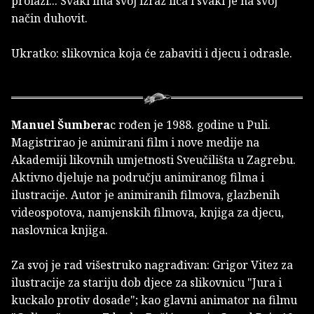
prolazi... Svaki ima svoj izraz lica i svaki je na svoj
način duhovit.
Ukratko: slikovnica koja će zabaviti i djecu i odrasle.
Manuel Šumbera
c rođen je 1988. godine u Puli.
Magistrirao je animirani film i nove medije na
Akademiji likovnih umjetnosti Sveučilišta u Zagrebu.
Aktivno djeluje na području animiranog filma i
ilustracije. Autor je animiranih filmova, glazbenih
videospotova, namjenskih filmova, knjiga za djecu,
naslovnica knjiga.
Za svoj je rad višestruko nagrađivan: Grigor Vitez za
ilustracije za stariju dob djece za slikovnicu "Jura i
kuckalo protiv dosade"; kao glavni animator na filmu