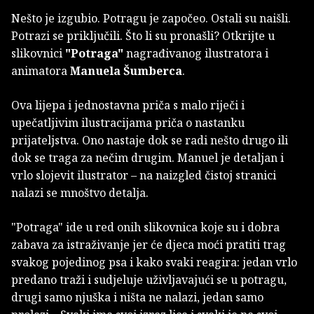
Nešto je izgubio. Potragu je započeo. Ostali su naišli.
Potrazi se priključili. Što li su pronašli? Otkrijte u
slikovnici
"Potraga"
nagrađivanog ilustratora i
animatora
Manuela Šumberca
.
Ova lijepa i jednostavna priča s malo riječi i
upečatljivim ilustracijama priča o nastanku
prijateljstva. Ono nastaje dok se radi nešto drugo ili
dok se traga za nečim drugim. Manuel je detaljan i
vrlo slojevit ilustrator – na naizgled čistoj stranici
nalazi se mnoštvo detalja.
"Potraga" ide u red onih slikovnica koje su i dobra
zabava za istraživanje jer će djeca moći pratiti trag
svakog pojedinog psa i kako svaki reagira: jedan vrlo
predano traži i sudjeluje uživljavajući se u potragu,
drugi samo njuška i ništa ne nalazi, jedan samo