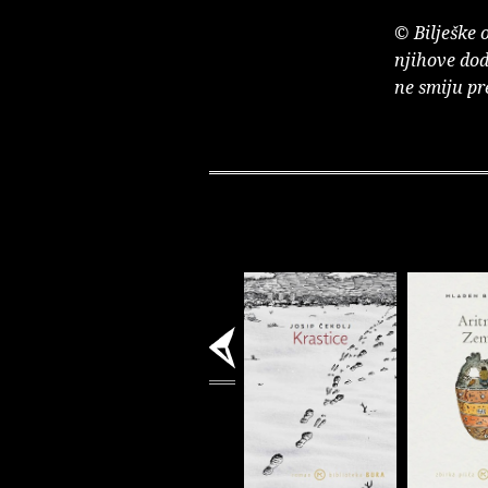
© Bilješke 
njihove dod
ne smiju pr