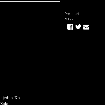
Preporuči
knjigu
 zajedno. No
. Kako