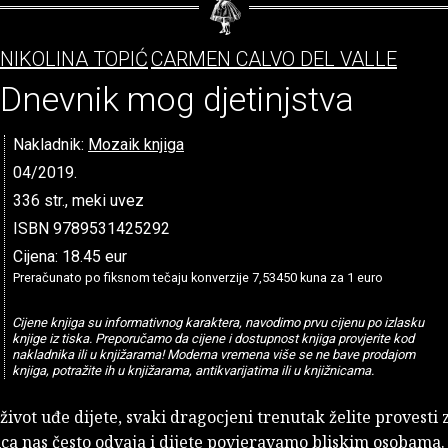
NIKOLINA TOPIĆ
CARMEN CALVO DEL VALLE
Dnevnik mog djetinjstva
Nakladnik:
Mozaik knjiga
04/2019.
336 str., meki uvez
ISBN 9789531425292
Cijena: 18.45 eur
Preračunato po fiksnom tečaju konverzije 7,53450 kuna za 1 euro
Cijene knjiga su informativnog karaktera, navodimo prvu cijenu po izlasku
knjige iz tiska. Preporučamo da cijene i dostupnost knjiga provjerite kod
nakladnika ili u knjižarama! Moderna vremena više se ne bave prodajom
knjiga, potražite ih u knjižarama, antikvarijatima ili u knjižnicama.
život uđe dijete, svaki dragocjeni trenutak želite provesti
ca nas često odvaja i dijete povjeravamo bliskim osobama