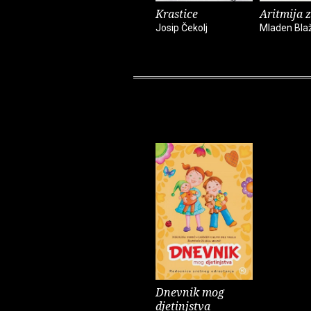
Krastice
Aritmija 
Josip Čekolj
Mladen Bla
Dnevnik mog
djetinjstva