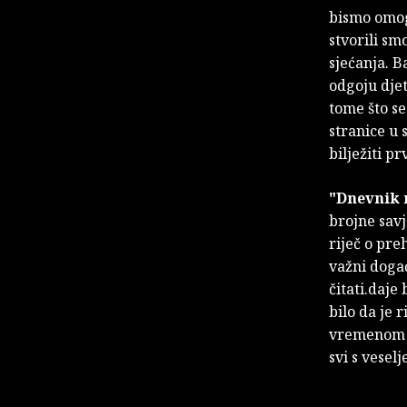
bismo omogu
stvorili sm
sjećanja. Ba
odgoju djet
tome što se
stranice u 
bilježiti pr
"Dnevnik 
brojne savj
riječ o pre
važni događ
čitati.daje
bilo da je r
vremenom is
svi s veselj