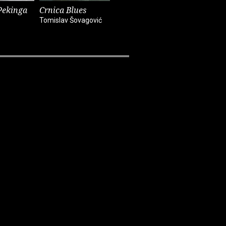
Pekinga
Crnica Blues
Futur treći
Monika i
Tomislav Šovagović
Sandra Vlašić
Darko Pern