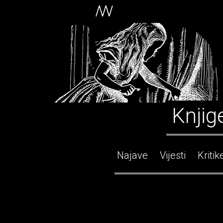
Knjig
Najave
Vijesti
Kritik