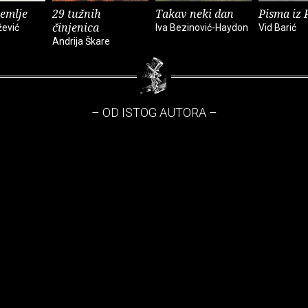
zemlje
29 tužnih
Takav neki dan
Pisma iz 
činjenica
žević
Iva Bezinović-Haydon
Vid Barić
Andrija Škare
– OD ISTOG AUTORA –