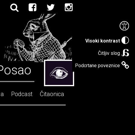
Visoki kontrast
Čitljiv slog
Posao
Podcrtane poveznice
ga
Podcast
Čitaonica