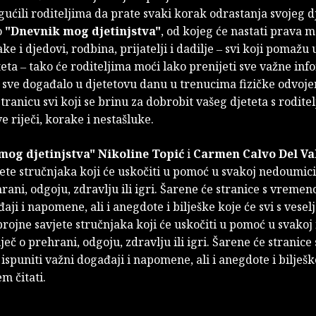
ćili roditeljima da prate svaki korak odrastanja svojeg dj
o
"Dnevnik mog djetinjstva"
, od kojeg će nastati prava m
ke i djedovi, rodbina, prijatelji i dadilje ‒ svi koji pomažu u
eta ‒ tako će roditeljima moći lako prenijeti sve važne inf
 sve događalo u djetetovu danu u trenucima fizičke odvojen
stranicu svi koji se brinu za dobrobit vašeg djeteta s rodit
ve riječi, korake i nestašluke.
mog djetinjstva" Nikoline Topić
i
Carmen Calvo Del Va
ete stručnjaka koji će uskočiti u pomoć u svakoj nedoumici,
hrani, odgoju, zdravlju ili igri. Šarene će stranice s vremen
aji i napomene, ali i anegdote i bilješke koje će svi s vese
 brojne savjete stručnjaka koji će uskočiti u pomoć u svako
iječ o prehrani, odgoju, zdravlju ili igri. Šarene će stranice 
puniti važni događaji i napomene, ali i anegdote i bilješk
em čitati.