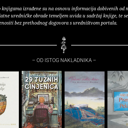
o knjigama izrađene su na osnovu informacija dobivenih od 
atne uredničke obrade temeljem uvida u sadržaj knjige, te s
enositi bez prethodnog dogovora s uredništvom portala.
– OD ISTOG NAKLADNIKA –