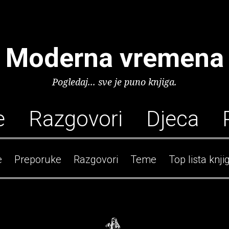
Moderna vremena
Pogledaj... sve je puno knjiga.
e
Razgovori
Djeca
e
Preporuke
Razgovori
Teme
Top lista knji