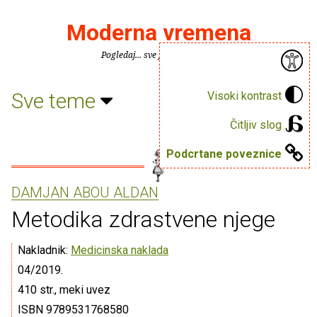
Moderna vremena
Pogledaj... sve je puno knjiga.
Sve teme
Visoki kontrast
Čitljiv slog
Podcrtane poveznice
DAMJAN ABOU ALDAN
Metodika zdrastvene njege
Nakladnik:
Medicinska naklada
04/2019.
410 str., meki uvez
ISBN 9789531768580