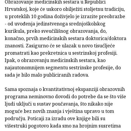
Obrazovanje medicinskih sestara u Republici
Hrvatskoj, koje će uskoro obilježiti stoljetnu tradiciju,
u proteklih 10 godina doživjelo je izrazite preobrazbe
- od uvođenja jedinstvenoga srednjoškolskog
kurikula, preko sveučilišnog obrazovanja, do,
konačno, prvih medicinskih sestara doktorica/doktora
znanosti. Zasigurno će se ulazak u novo tisućljeće
promatrati kao prekretnica u sestrinskoj profesiji.
Ipak, o obrazovanju medicinskih sestara, kao
najautonomnijem segmentu sestrinske profesije, do
sada je bilo malo publiciranih radova.
Sama spoznaja o kvantitativnoj ekspanziji obrazovnih
programa neminovno dovodi do potrebe da se što više
ljudi uključi u sustav poučavanja, što nikako nije
moguće bez novih znanja i vještina upravo u tom
području. Poticaji za izradu ove knjige bili su
višestruki pogotovo kada smo na brojnim susretima