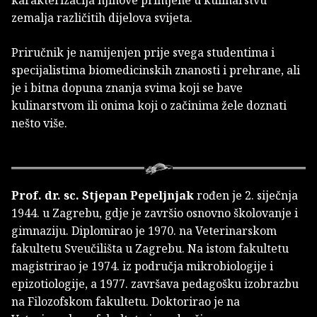
karakterizacija njihove primjene u kulinarstvu
zemalja različitih dijelova svijeta.
Priručnik je namijenjen prije svega studentima i
specijalistima biomedicinskih znanosti i prehrane, ali
je i bitna dopuna znanja svima koji se bave
kulinarstvom ili onima koji o začinima žele doznati
nešto više.
Prof. dr. sc. Stjepan Pepeljnjak
rođen je 2. siječnja
1944. u Zagrebu, gdje je završio osnovno školovanje i
gimnaziju. Diplomirao je 1970. na Veterinarskom
fakultetu Sveučilišta u Zagrebu. Na istom fakultetu
magistrirao je 1974. iz područja mikrobiologije i
epizotiologije, a 1977. završava pedagošku izobrazbu
na Filozofskom fakultetu. Doktorirao je na