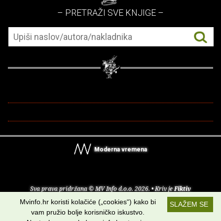
– PRETRAŽI SVE KNJIGE –
Moderna vremena
Sva prava pridržana © MV Info d.o.o. 2026. • Kriv je
Fiktiv
Mvinfo.hr koristi kolačiće („cookies“) kako bi
SLAŽEM SE
O nama
•
Pomoć
•
Uvjeti korištenja
•
RSS kanali
vam pružio bolje korisničko iskustvo.