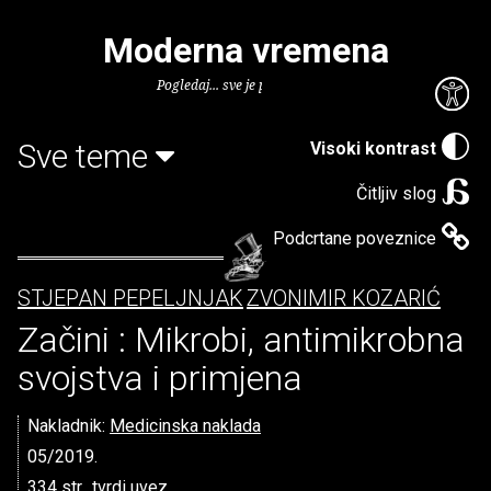
Moderna vremena
Pogledaj... sve je puno knjiga.
Sve teme
Visoki kontrast
Čitljiv slog
Podcrtane poveznice
STJEPAN PEPELJNJAK
ZVONIMIR KOZARIĆ
Začini : Mikrobi, antimikrobna
svojstva i primjena
Nakladnik:
Medicinska naklada
05/2019.
334 str., tvrdi uvez