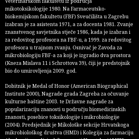
Veterinarskom fakultetu iz područja
mikotoksikologije 1980. Na Farmaceutsko-
biokemijskom fakultetu (FBF) Sveučilišta u Zagrebu
izabran je za asistenta 1971, a za docenta 1981. Zvanje
znanstvenog savjetnika stječe 1986, kada je izabran i
za redovitog profesora na FBF-u, a 1999. za redovitog
profesora u trajnom zvanju. Osnivač je Zavoda za
mikrobiologiju FBF-a za koji je izgradio dva prostora
(Kneza Mislava 11 i Schrottova 39), čiji je predstojnik
bio do umirovljenja 2009. god.
Dobitnik je Medal of Honor (American Biographical
Institute 2000), Nagrade grada Zagreba za očuvanje
kulturne baštine 2003. te Državne nagrade za
popularizaciju znanosti u području biomedicinskih
znanosti, posebice toksikologije i mikrobiologije
(2004). Predsjednik je Mikološke sekcije Hrvatskoga
mikrobiološkog društva (HMD) i Kolegija za farmaciju