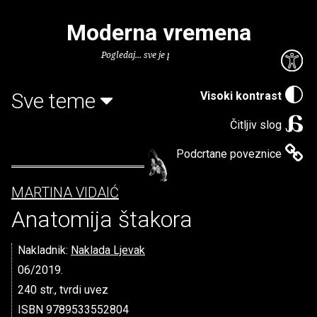
Moderna vremena
Pogledaj... sve je puno knjiga.
Sve teme
Visoki kontrast
Čitljiv slog
Podcrtane poveznice
MARTINA VIDAIĆ
Anatomija štakora
Nakladnik:
Naklada Ljevak
06/2019.
240 str., tvrdi uvez
ISBN 9789533552804