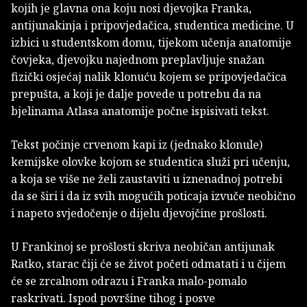
kojih je glavna ona koju nosi djevojka Franka,
antijunakinja i pripovjedačica, studentica medicine. U
izbici u studentskom domu, tijekom učenja anatomije
čovjeka, djevojku najednom preplavljuje snažan
fizički osjećaj nalik klonuću kojem se pripovjedačica
prepušta, a koji je dalje povede u potrebu da na
bjelinama Atlasa anatomije počne ispisivati tekst.
Tekst počinje crvenom kapi iz (jednako klonule)
kemijske olovke kojom se studentica služi pri učenju,
a koja se više ne želi zaustaviti u iznenadnoj potrebi
da se širi i da iz svih mogućih poticaja izvuče neobično
i napeto svjedočenje o dijelu djevojčine prošlosti.
U Frankinoj se prošlosti skriva neobičan antijunak
Ratko, starac čiji će se život početi odmatati i u čijem
će se zrcalnom odrazu i Franka malo-pomalo
raskrivati. Ispod površine tihog i posve