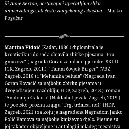
ili Anne Sexton, ocrtavajući upečatljivu sliku
univerzalnoga, ali često zanijekanog iskustva.
- Marko
Pogačar
Martina Vidaić
(Zadar, 1986.) diplomirala je
kroatistiku i do sada objavila zbirke pjesama "Era
gmazova" (nagrada Goran za mlade pjesnike; SKUD
IGK, Zagreb, 2011.), "Tamni čovjek Birger" (VBZ,
Zagreb, 2016.) i "Mehanika peluda" (Nagrada Ivan
Goran Kovačić za najbolju zbirku pjesama u
dvogodišnjem razdoblju; HDP, Zagreb, 2018.), roman
"Anatomija štakora" (Naklada Ljevak, Zagreb, 2019.)
te poetsko-proznu knjigu "Trg, tržnica, nož" (HDP,
Zagreb, 2021.) za koju je nagrađena Nagradom Janko
Polić Kamova za najbolje književno djelo. Pjesme su
joj također objavljene u antologiji mlađeg pjesništva