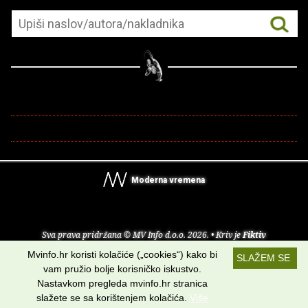
Moderna vremena
Sva prava pridržana © MV Info d.o.o. 2026. • Kriv je
Fiktiv
Mvinfo.hr koristi kolačiće („cookies“) kako bi
SLAŽEM SE
O nama
•
Pomoć
•
Uvjeti korištenja
•
RSS kanali
vam pružio bolje korisničko iskustvo.
Nastavkom pregleda mvinfo.hr stranica
Potraži nas na:
slažete se sa korištenjem kolačića.
Više