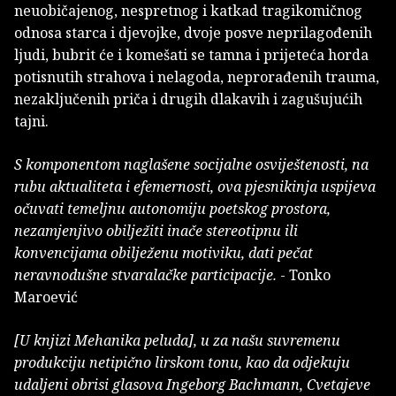
neuobičajenog, nespretnog i katkad tragikomičnog
odnosa starca i djevojke, dvoje posve neprilagođenih
ljudi, bubrit će i komešati se tamna i prijeteća horda
potisnutih strahova i nelagoda, neprorađenih trauma,
nezaključenih priča i drugih dlakavih i zagušujućih
tajni.
S komponentom naglašene socijalne osviještenosti, na
rubu aktualiteta i efemernosti, ova pjesnikinja uspijeva
očuvati temeljnu autonomiju poetskog prostora,
nezamjenjivo obilježiti inače stereotipnu ili
konvencijama obilježenu motiviku, dati pečat
neravnodušne stvaralačke participacije.
- Tonko
Maroević
[U knjizi Mehanika peluda], u za našu suvremenu
produkciju netipično lirskom tonu, kao da odjekuju
udaljeni obrisi glasova Ingeborg Bachmann, Cvetajeve