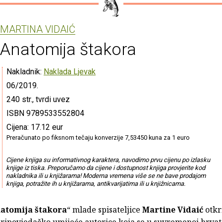
MARTINA VIDAIĆ
Anatomija štakora
Nakladnik:
Naklada Ljevak
06/2019.
240 str., tvrdi uvez
ISBN 9789533552804
Cijena: 17.12 eur
Preračunato po fiksnom tečaju konverzije 7,53450 kuna za 1 euro
Cijene knjiga su informativnog karaktera, navodimo prvu cijenu po izlasku
knjige iz tiska. Preporučamo da cijene i dostupnost knjiga provjerite kod
nakladnika ili u knjižarama! Moderna vremena više se ne bave prodajom
knjiga, potražite ih u knjižarama, antikvarijatima ili u knjižnicama.
atomija štakora
“ mlade spisateljice
Martine Vidaić
otkr
ripovjedačko umijeće autorice koja se u suvremenoj hrvat