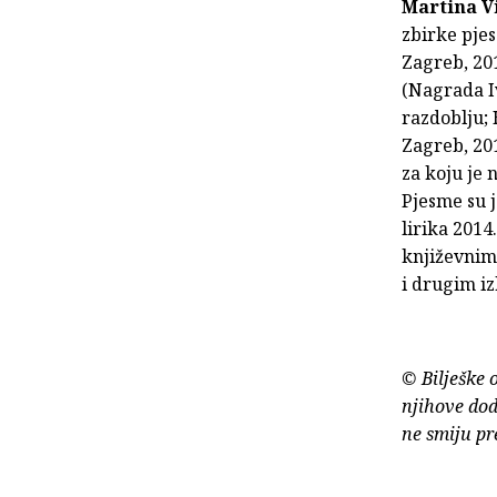
Martina V
zbirke pje
Zagreb, 201
(Nagrada I
razdoblju;
Zagreb, 201
za koju je
Pjesme su j
lirika 201
književnim
i drugim i
© Bilješke 
njihove dod
ne smiju pr