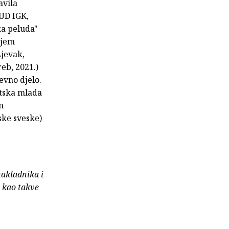
avila
UD IGK,
ka peluda"
njem
Ljevak,
eb, 2021.)
evno djelo.
atska mlada
m
ske sveske)
nakladnika i
e kao takve