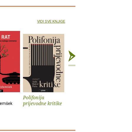
VIDI SVE KNJIGE
Polifonija
Prokleti muški
Iz života
prijevodne kritike
psa
demšek
Andrev Walden
Sander Kol