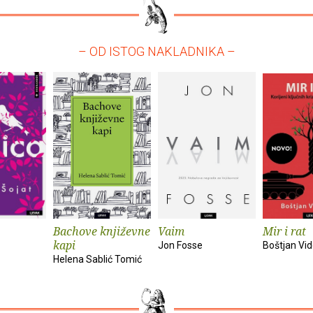
– OD ISTOG NAKLADNIKA –
Bachove književne
Vaim
Mir i rat
kapi
Jon Fosse
Boštjan Vi
Helena Sablić Tomić