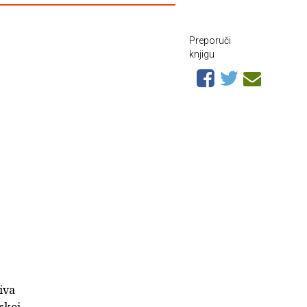
Preporuči
knjigu
iva
skoj