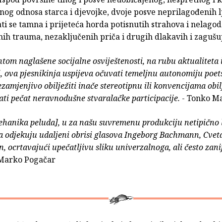
og odnosa starca i djevojke, dvoje posve neprilagođenih lj
ti se tamna i prijeteća horda potisnutih strahova i nelagod
h trauma, nezaključenih priča i drugih dlakavih i zagušuj
om naglašene socijalne osviještenosti, na rubu aktualiteta 
, ova pjesnikinja uspijeva očuvati temeljnu autonomiju poe
ezamjenjivo obilježiti inače stereotipnu ili konvencijama obi
ati pečat neravnodušne stvaralačke participacije.
- Tonko M
ehanika peluda], u za našu suvremenu produkciju netipično 
a odjekuju udaljeni obrisi glasova Ingeborg Bachmann, Cveta
, ocrtavajući upečatljivu sliku univerzalnoga, ali često zan
Marko Pogačar