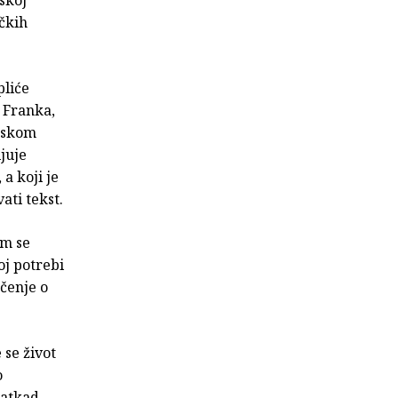
ičkih
pliće
a Franka,
ntskom
juje
a koji je
ati tekst.
om se
oj potrebi
očenje o
 se život
o
katkad