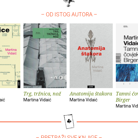
– OD ISTOG AUTORA –
Trg, tržnica, nož
Anatomija štakora
Tamni čo
Birger
aić
Martina Vidaić
Martina Vidaić
Martina Vid
– PRETRAŽI SVE KNJIGE –