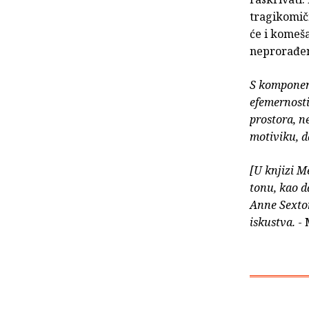
tragikomičn
će i komeša
neprorađeni
S komponent
efemernosti
prostora, n
motiviku, d
[U knjizi M
tonu, kao d
Anne Sexton
iskustva.
- 