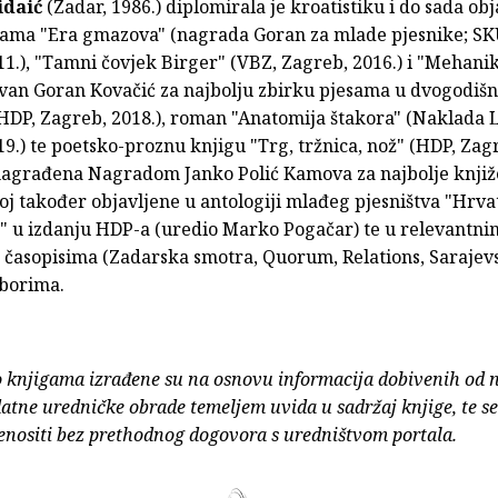
idaić
(Zadar, 1986.) diplomirala je kroatistiku i do sada obj
sama "Era gmazova" (nagrada Goran za mlade pjesnike; SK
1.), "Tamni čovjek Birger" (VBZ, Zagreb, 2016.) i "Mehani
van Goran Kovačić za najbolju zbirku pjesama u dvogodiš
 HDP, Zagreb, 2018.), roman "Anatomija štakora" (Naklada 
9.) te poetsko-proznu knjigu "Trg, tržnica, nož" (HDP, Zagr
 nagrađena Nagradom Janko Polić Kamova za najbolje knjiž
oj također objavljene u antologiji mlađeg pjesništva "Hrv
4." u izdanju HDP-a (uredio Marko Pogačar) te u relevantni
 časopisima (Zadarska smotra, Quorum, Relations, Sarajev
zborima.
o knjigama izrađene su na osnovu informacija dobivenih od 
atne uredničke obrade temeljem uvida u sadržaj knjige, te s
enositi bez prethodnog dogovora s uredništvom portala.