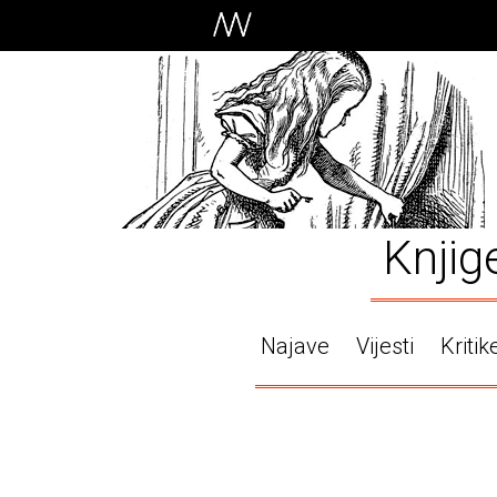
Knjig
Najave
Vijesti
Kritik