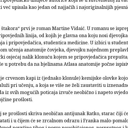
i već upisala kao jedan od najjačih i najoriginalnijih pjesn
 štakora“ prvi je roman Martine Vidaić. U romanu se ispre
ipovjednih linija, od kojih je glavna ona koju nosi djevojk
ja i pripovjedačica, studentica medicine. U izbici u stude
kom učenja anatomije čovjeka, djevojku najednom preplavl
čki osjećaj nalik klonuću kojem se pripovjedačica prepušta, 
e u potrebu da na bjelinama Atlasa anatomije počne ispisiv
nje crvenom kapi iz (jednako klonule) kemijske olovke koj
služi pri učenju, a koja se više ne želi zaustaviti u iznenadn
i da iz svih mogućih poticaja izvuče neobično i napeto svjed
ojčine prošlosti.
 se prošlosti skriva neobičan antijunak Ratko, starac čiji će
atati i u čijem će se zrcalnom odrazu i Franka malo-pomal
 Ispod površine tihog i posve neuobičajenog, nespretnog i 