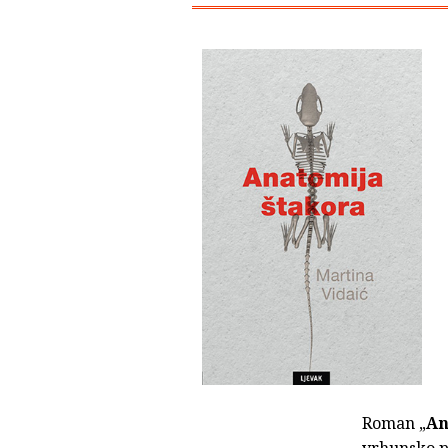
Roman „
An
vrhunsko p