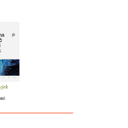
vjek
aić