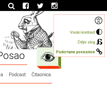
Visoki kontrast
Čitljiv slog
Posao
Podcrtane poveznice
ga
Podcast
Čitaonica