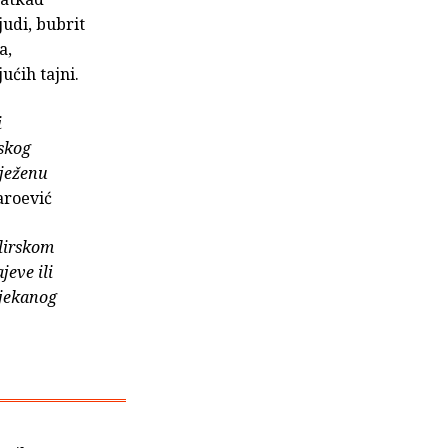
udi, bubrit
a,
ućih tajni.
i
tskog
lježenu
aroević
lirskom
jeve ili
ijekanog