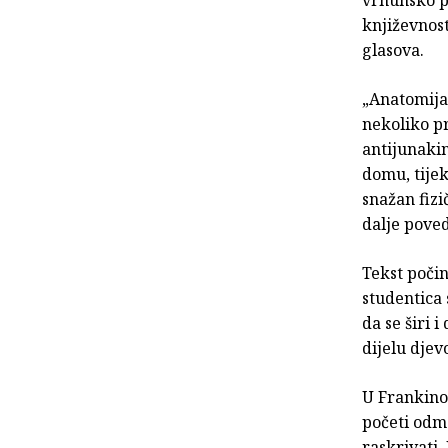
književnost
glasova.
„Anatomija
nekoliko pr
antijunakin
domu, tije
snažan fizi
dalje poved
Tekst poči
studentica 
da se širi 
dijelu djev
U Frankinoj
početi odm
raskrivati.