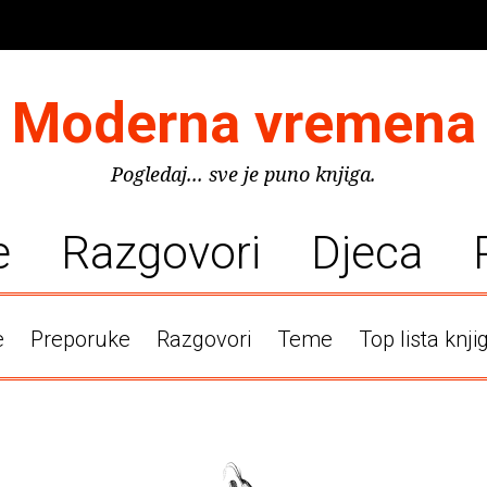
Moderna vremena
Pogledaj... sve je puno knjiga.
e
Razgovori
Djeca
e
Preporuke
Razgovori
Teme
Top lista knji