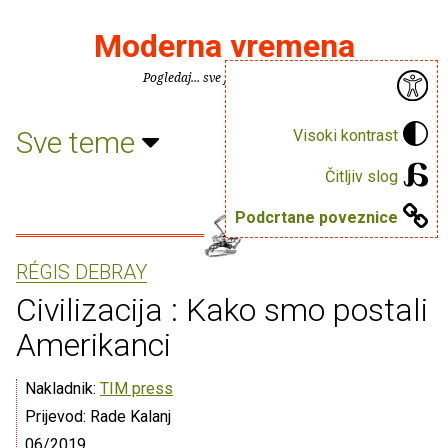
Moderna vremena
Pogledaj... sve je puno knjiga.
Sve teme
Visoki kontrast
Čitljiv slog
Podcrtane poveznice
RÉGIS DEBRAY
Civilizacija : Kako smo postali
Amerikanci
Nakladnik:
TIM press
Prijevod: Rade Kalanj
06/2019.