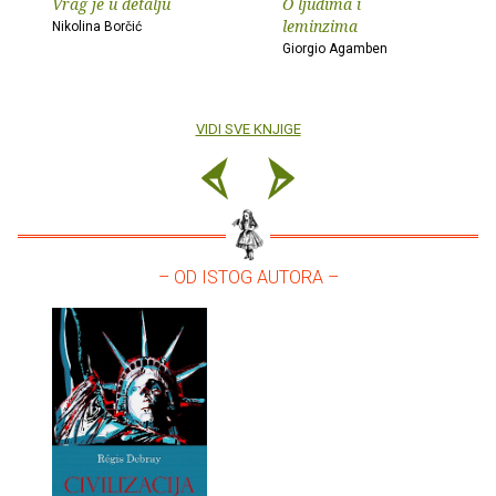
Vrag je u detalju
O ljudima i
leminzima
Nikolina Borčić
Giorgio Agamben
VIDI SVE KNJIGE
– OD ISTOG AUTORA –