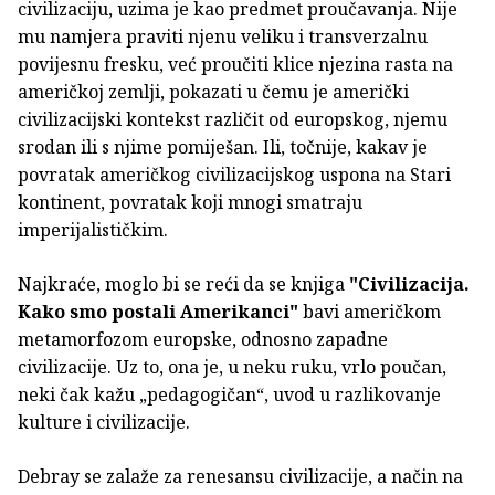
civilizaciju, uzima je kao predmet proučavanja. Nije
mu namjera praviti njenu veliku i transverzalnu
povijesnu fresku, već proučiti klice njezina rasta na
američkoj zemlji, pokazati u čemu je američki
civilizacijski kontekst različit od europskog, njemu
srodan ili s njime pomiješan. Ili, točnije, kakav je
povratak američkog civilizacijskog uspona na Stari
kontinent, povratak koji mnogi smatraju
imperijalističkim.
Najkraće, moglo bi se reći da se knjiga
"Civilizacija.
Kako smo postali Amerikanci"
bavi američkom
metamorfozom europske, odnosno zapadne
civilizacije. Uz to, ona je, u neku ruku, vrlo poučan,
neki čak kažu „pedagogičan“, uvod u razlikovanje
kulture i civilizacije.
Debray se zalaže za renesansu civilizacije, a način na